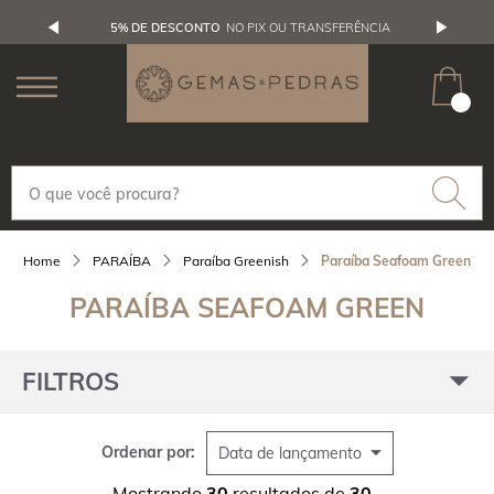
5% DE DESCONTO
NO PIX OU TRANSFERÊNCIA
PARAÍBA
Paraíba Greenish
Paraíba Seafoam Green
PARAÍBA SEAFOAM GREEN
FILTROS
Ordenar por:
Data de lançamento
Mostrando
30
resultados de
30