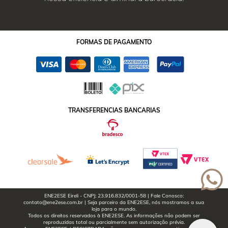
FORMAS
DE PAGAMENTO
TRANSFERENCIAS BANCARIAS
ENE2ESE Eireli - CNPJ: 23.916.832/0001-58 | Fale Conosco:
contato@ene2ese.com.br | Seja parceiro da ENE2ESE, nós mostramos a sua
loja para o mundo.
Todos os direitos reservados à ENE2ESE. As informações não podem ser
reproduzidas total ou parcialmente sem autorização prévia.