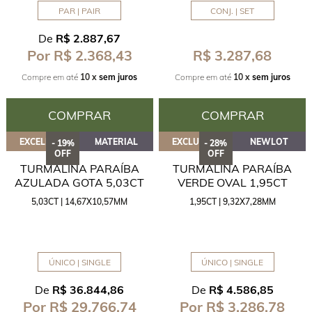
PAR | PAIR
CONJ. | SET
De
R$ 2.887,67
R$ 3.287,68
Por R$ 2.368,43
Compre em até
10 x
sem juros
Compre em até
10 x
sem juros
COMPRAR
COMPRAR
EXCELENTE
MATERIAL
EXCLUSIVA
NEWLOT
- 19%
- 28%
OFF
OFF
TURMALINA PARAÍBA
TURMALINA PARAÍBA
AZULADA GOTA 5,03CT
VERDE OVAL 1,95CT
5,03CT | 14,67X10,57MM
1,95CT | 9,32X7,28MM
ÚNICO | SINGLE
ÚNICO | SINGLE
De
R$ 36.844,86
De
R$ 4.586,85
Por R$ 29.766,74
Por R$ 3.286,78