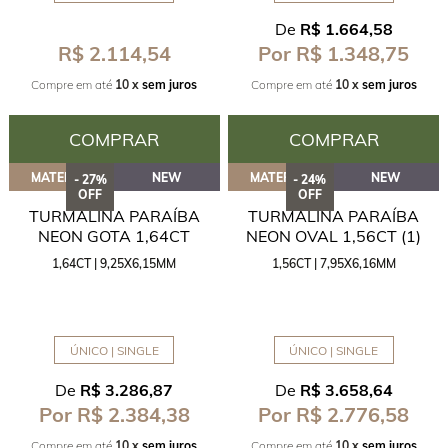
De
R$ 1.664,58
R$ 2.114,54
Por R$ 1.348,75
Compre em até
10 x
sem juros
Compre em até
10 x
sem juros
COMPRAR
COMPRAR
MATERIAL
NEW
MATERIAL
NEW
- 27%
- 24%
OFF
OFF
TURMALINA PARAÍBA
TURMALINA PARAÍBA
NEON GOTA 1,64CT
NEON OVAL 1,56CT (1)
1,64CT | 9,25X6,15MM
1,56CT | 7,95X6,16MM
ÚNICO | SINGLE
ÚNICO | SINGLE
De
R$ 3.286,87
De
R$ 3.658,64
Por R$ 2.384,38
Por R$ 2.776,58
Compre em até
10 x
sem juros
Compre em até
10 x
sem juros