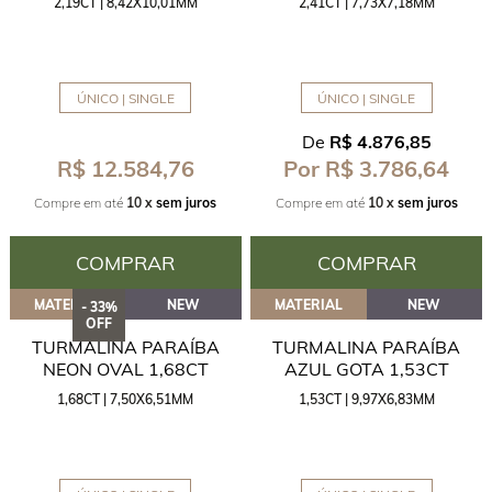
2,19CT | 8,42X10,01MM
2,41CT | 7,73X7,18MM
ÚNICO | SINGLE
ÚNICO | SINGLE
De
R$ 4.876,85
R$ 12.584,76
Por R$ 3.786,64
Compre em até
10 x
sem juros
Compre em até
10 x
sem juros
COMPRAR
COMPRAR
MATERIAL
NEW
MATERIAL
NEW
- 33%
OFF
TURMALINA PARAÍBA
TURMALINA PARAÍBA
NEON OVAL 1,68CT
AZUL GOTA 1,53CT
1,68CT | 7,50X6,51MM
1,53CT | 9,97X6,83MM