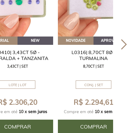
RIAL
NEW
NOVIDADE
APROVEITE
0410| 3,43CT 5Ø -
L0316| 8,70CT 8Ø -
RALDA + TANZANITA
TURMALINA
3,43CT | SET
8,70CT | SET
LOTE | LOT
CONJ. | SET
R$ 2.306,20
R$ 2.294,61
e em até
10 x
sem juros
Compre em até
10 x
sem juros
COMPRAR
COMPRAR