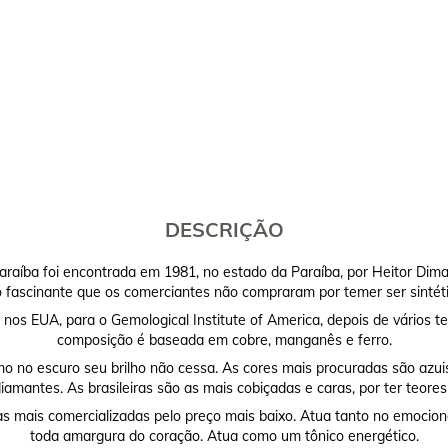
DESCRIÇÃO
Paraíba foi encontrada em 1981, no estado da Paraíba, por Heitor Dim
o fascinante que os comerciantes não compraram por temer ser sintéti
 nos EUA, para o Gemological Institute of America, depois de vários t
composição é baseada em cobre, manganês e ferro.
smo no escuro seu brilho não cessa. As cores mais procuradas são azu
iamantes. As brasileiras são as mais cobiçadas e caras, por ter teore
 mais comercializadas pelo preço mais baixo. Atua tanto no emocional
toda amargura do coração. Atua como um tônico energético.