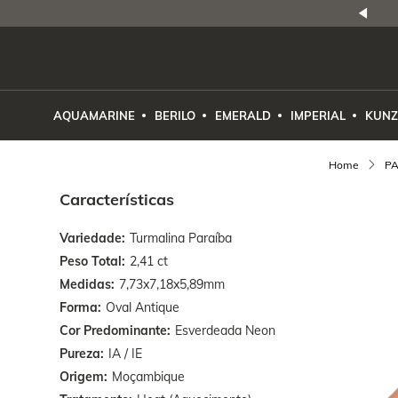
NATURAIS
|
PREÇO E PROCEDÊNCIA
ENE2ESE
AQUAMARINE
BERILO
EMERALD
IMPERIAL
KUNZ
PA
Características
Variedade
Turmalina Paraíba
Peso Total
2,41 ct
Medidas
7,73x7,18x5,89mm
Forma
Oval Antique
Cor Predominante
Esverdeada Neon
Pureza
IA / IE
Origem
Moçambique