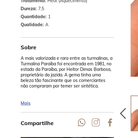
Tratamento
Heat (Aquecimento)
Dureza
7,5
Quantidade
1
Qualidade
A
Sobre
A mais valorizada e rara entre as turmalinas, a
Então, Heito
Turmalina Paraíba foi encontrada em 1981, no
analisado n
estado da Paraíba, por Heitor Dimas Barbosa,
Institute of
proprietário da jazida. A gema tinha uma
certificado
beleza tão fascinante que os comerciantes
turmalina.S
não compraram por temer ser sintética.
cobre, mang
Mais
Compartilhe