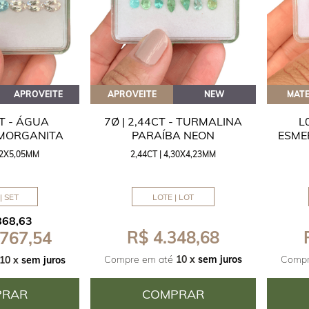
APROVEITE
APROVEITE
NEW
MATE
CT - ÁGUA
7Ø | 2,44CT - TURMALINA
L
 MORGANITA
PARAÍBA NEON
ESME
,42X5,05MM
2,44CT | 4,30X4,23MM
| SET
LOTE | LOT
868,63
R$ 4.348,68
 767,54
Compre em até
10 x
sem juros
Compr
10 x
sem juros
PRAR
COMPRAR