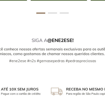
SIGA A
@ENE2ESE!
cê conhece nossas ofertas semanais exclusivas para os autê
iacos, como gostamos de chamar nossos queridos clientes.
#ene2ese #n2s #gemasepedras #pedraspreciosas
ATÉ 10X SEM JUROS
RECEBA NO MESMO 
Pague com o cartão de crédito
Para região de São Paulo capi