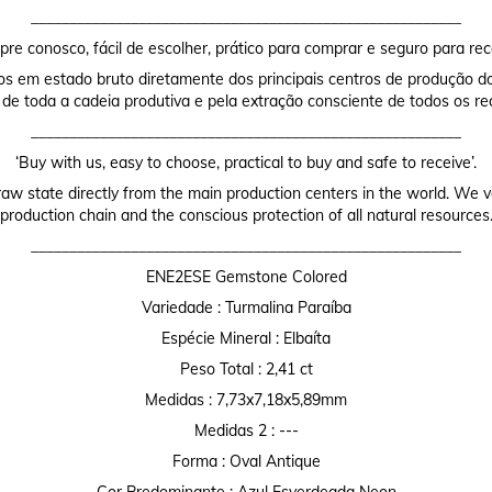
________________________________________________________
re conosco, fácil de escolher, prático para comprar e seguro para rec
os em estado bruto diretamente dos principais centros de produção do
 de toda a cadeia produtiva e pela extração consciente de todos os re
________________________________________________________
‘Buy with us, easy to choose, practical to buy and safe to receive’.
raw state directly from the main production centers in the world. We valu
production chain and the conscious protection of all natural resources
________________________________________________________
ENE2ESE Gemstone Colored
Variedade : Turmalina Paraíba
Espécie Mineral : Elbaíta
Peso Total : 2,41 ct
Medidas : 7,73x7,18x5,89mm
Medidas 2 : ---
Forma : Oval Antique
Cor Predominante : Azul Esverdeada Neon