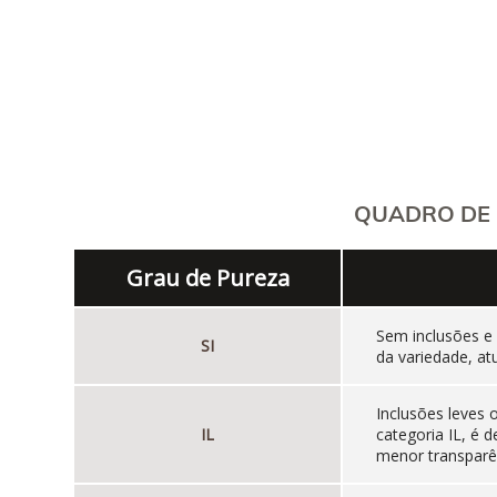
QUADRO DE 
Grau de Pureza
Sem inclusões e
SI
da variedade, at
Inclusões leves
IL
categoria IL, é
menor transparên