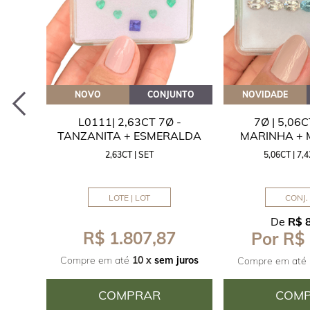
EITE
NOVO
CONJUNTO
NOVIDADE
A
L0111| 2,63CT 7Ø -
7Ø | 5,06
ITA
TANZANITA + ESMERALDA
MARINHA +
2,63CT | SET
5,06CT | 7
LOTE | LOT
CONJ. 
De
R$ 
R$ 1.807,87
Por R$
juros
Compre em até
10 x
sem juros
Compre em até
COMPRAR
COM