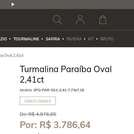
2,5% DE DESCONTO
1X NO CARTÃO DE CR
ZIO
TOURMALINE
SAFIRA
RIVIERA
KIT
BRUTO
ba Oval 2,41ct
Turmalina Paraíba Oval
2,41ct
Modelo
SPG-PAR-SG1-2,41-7,73x7,18
ÚNICO | SINGLE
De:
R$ 4.876,85
Por:
R$ 3.786,64