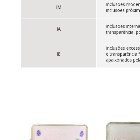
Inclusões moder
IM
inclusões próxim
Inclusões inter
IA
transparência, p
Inclusões excess
IE
e transparência 
apaixonados pela