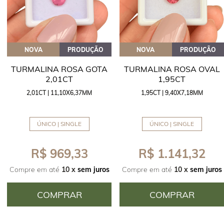
NOVA
PRODUÇÃO
NOVA
PRODUÇÃO
TURMALINA ROSA GOTA
TURMALINA ROSA OVAL
2,01CT
1,95CT
2,01CT | 11,10X6,37MM
1,95CT | 9,40X7,18MM
ÚNICO | SINGLE
ÚNICO | SINGLE
R$ 969,33
R$ 1.141,32
Compre em até
10 x
sem juros
Compre em até
10 x
sem juros
COMPRAR
COMPRAR