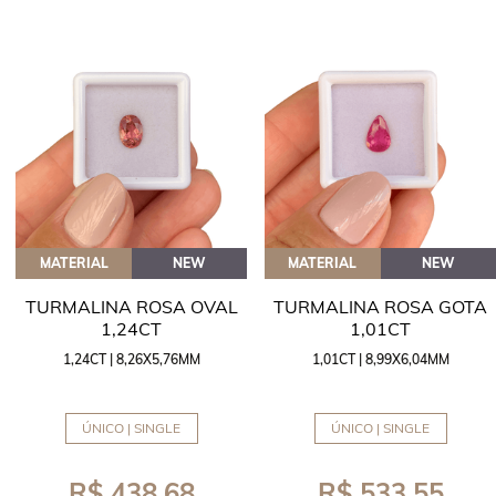
MATERIAL
NEW
MATERIAL
NEW
TURMALINA ROSA OVAL
TURMALINA ROSA GOTA
1,24CT
1,01CT
1,24CT | 8,26X5,76MM
1,01CT | 8,99X6,04MM
ÚNICO | SINGLE
ÚNICO | SINGLE
R$ 438,68
R$ 533,55