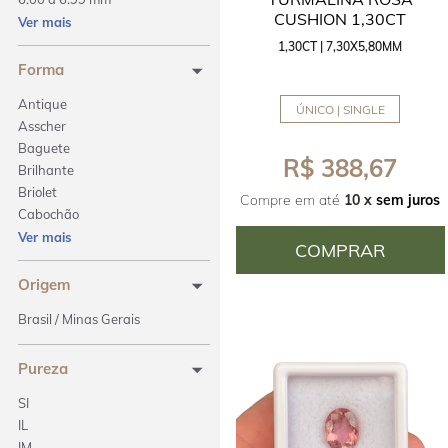
CUSHION 1,30CT
7.00 a 7.99 mm
Ver mais
8.00 a 8.99 mm
1,30CT | 7,30X5,80MM
Forma
Antique
ÚNICO | SINGLE
Asscher
Baguete
R$ 388,67
Brilhante
Briolet
Compre em até
10 x
sem juros
Cabochão
Coração
Ver mais
COMPRAR
Cushion
Emerald Cut
Origem
Gota
Brasil / Minas Gerais
Lágrima
Livre
Pureza
Navete
Oval
SI
Pera
IL
Placa
IM