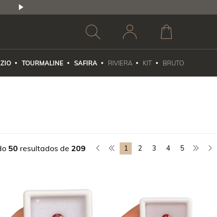
2,5% DE DESCONTO
1X NO CARTÃO DE CR
ZIO
TOURMALINE
SAFIRA
RIVIERA
KIT
BRUTO
do
50
resultados de
209
1
2
3
4
5