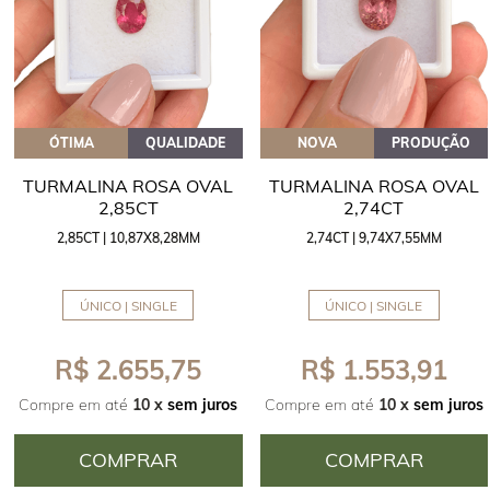
ÓTIMA
QUALIDADE
NOVA
PRODUÇÃO
TURMALINA ROSA OVAL
TURMALINA ROSA OVAL
2,85CT
2,74CT
2,85CT | 10,87X8,28MM
2,74CT | 9,74X7,55MM
ÚNICO | SINGLE
ÚNICO | SINGLE
R$ 2.655,75
R$ 1.553,91
Compre em até
10 x
sem juros
Compre em até
10 x
sem juros
COMPRAR
COMPRAR