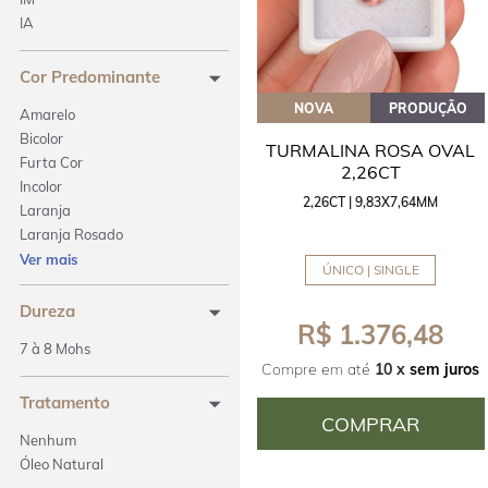
Princess
IA
Quadrada
Retangular
Cor Predominante
Trillion
NOVA
PRODUÇÃO
Amarelo
Bicolor
TURMALINA ROSA OVAL
Furta Cor
2,26CT
Incolor
2,26CT | 9,83X7,64MM
Laranja
Laranja Rosado
Laranja Avermelhado
Ver mais
ÚNICO | SINGLE
Rosa
Rosa Avermelhado
Dureza
R$ 1.376,48
Rosa Flamingo
7 à 8 Mohs
Roxo
Compre em até
10 x
sem juros
Vermelho
Tratamento
Vermelho Rosado
COMPRAR
Vermelho Alaranjado
Nenhum
Vermelho Amarronzado
Óleo Natural