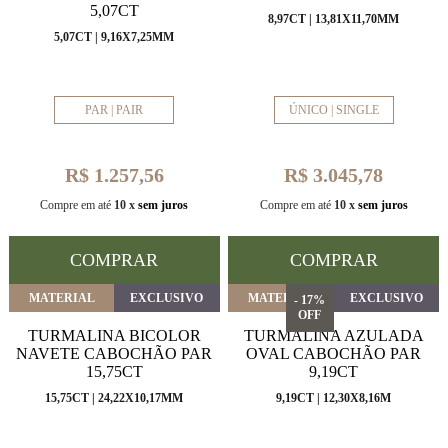
5,07CT
8,97CT | 13,81X11,70MM
5,07CT | 9,16X7,25MM
PAR | PAIR
ÚNICO | SINGLE
R$ 1.257,56
R$ 3.045,78
Compre em até
10 x
sem juros
Compre em até
10 x
sem juros
COMPRAR
COMPRAR
MATERIAL
EXCLUSIVO
MATERIAL
EXCLUSIVO
- 17%
OFF
TURMALINA BICOLOR
TURMALINA AZULADA
NAVETE CABOCHÃO PAR
OVAL CABOCHÃO PAR
15,75CT
9,19CT
15,75CT | 24,22X10,17MM
9,19CT | 12,30X8,16M