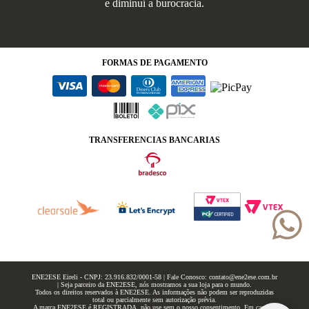
e diminuí a burocracia.
FORMAS
DE PAGAMENTO
TRANSFERENCIAS BANCARIAS
ENE2ESE Eireli - CNPJ: 23.916.832/0001-58 | Fale Conosco: contato@ene2ese.com.br
| Seja parceiro da ENE2ESE, nós mostramos a sua loja para o mundo.
Todos os direitos reservados à ENE2ESE. As informações não podem ser reproduzidas
total ou parcialmente sem autorização prévia.
A marca ENE2ESE é REGISTRADA, não use sem o nosso consentimento. Em caso de