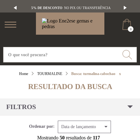
5% DE DESCONTO
NO PIX OU TRANSFERÊNCIA
0
TOURMALINE
Busca: turmalina-cabochao
x
RESULTADO DA BUSCA
FILTROS
Ordenar por:
Data de lançamento
Mostrando
50
resultados de
117