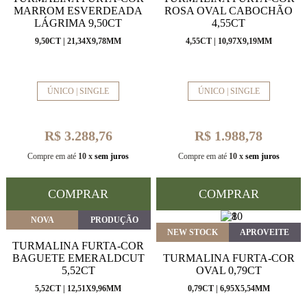
MARROM ESVERDEADA
ROSA OVAL CABOCHÃO
LÁGRIMA 9,50CT
4,55CT
9,50CT | 21,34X9,78MM
4,55CT | 10,97X9,19MM
ÚNICO | SINGLE
ÚNICO | SINGLE
R$ 3.288,76
R$ 1.988,78
Compre em até
10 x
sem juros
Compre em até
10 x
sem juros
COMPRAR
COMPRAR
NOVA
PRODUÇÃO
NEW STOCK
APROVEITE
TURMALINA FURTA-COR
BAGUETE EMERALDCUT
TURMALINA FURTA-COR
5,52CT
OVAL 0,79CT
5,52CT | 12,51X9,96MM
0,79CT | 6,95X5,54MM