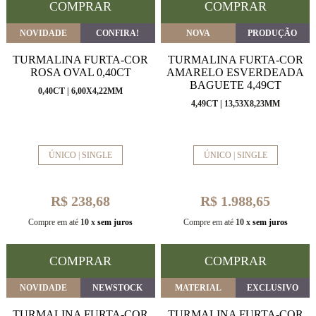
COMPRAR
COMPRAR
NOVIDADE
CONFIRA!
NOVA
PRODUÇÃO
TURMALINA FURTA-COR
TURMALINA FURTA-COR
ROSA OVAL 0,40CT
AMARELO ESVERDEADA
BAGUETE 4,49CT
0,40CT | 6,00X4,22MM
4,49CT | 13,53X8,23MM
ÚNICO | SINGLE
ÚNICO | SINGLE
R$ 238,68
R$ 1.988,65
Compre em até
10 x
sem juros
Compre em até
10 x
sem juros
COMPRAR
COMPRAR
NOVIDADE
NEWSTOCK
MATERIAL
EXCLUSIVO
TURMALINA FURTA-COR
TURMALINA FURTA-COR