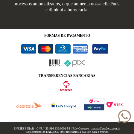
processos automatizados, o que aumenta nossa eficiência
e diminuí a burocracia.
FORMAS
DE PAGAMENTO
TRANSFERENCIAS BANCARIAS
ENE2ESE Eireli - CNPJ: 23.916.832/0001-58 | Fale Conosco: contato@ene2ese.com.br
| Seja parceiro da ENE2ESE, nós mostramos a sua loja para o mundo.