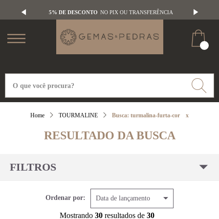
5% DE DESCONTO
NO PIX OU TRANSFERÊNCIA
TOURMALINE
Busca: turmalina-furta-cor
x
RESULTADO DA BUSCA
FILTROS
Ordenar por:
Data de lançamento
Mostrando
30
resultados de
30