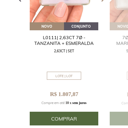
OVEITE
NOVO
CONJUNTO
NOVI
GUA
L0111| 2,63CT 7Ø -
7Ø
NITA
TANZANITA + ESMERALDA
MAR
2,63CT | SET
MM
LOTE | LOT
R$ 1.807,87
Compre em até
Com
juros
10 x
sem juros
COMPRAR