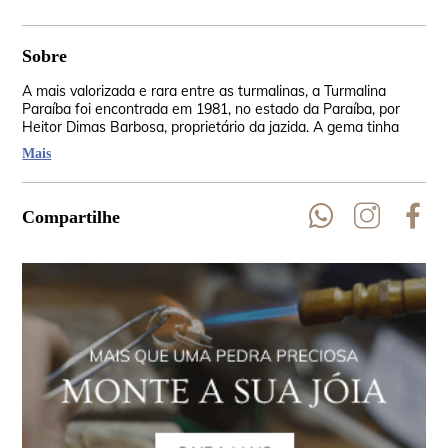
Sobre
A mais valorizada e rara entre as turmalinas, a Turmalina
Ent
Paraíba foi encontrada em 1981, no estado da Paraíba, por
EUA
Heitor Dimas Barbosa, proprietário da jazida. A gema tinha
tes
uma beleza tão fascinante que os comerciantes não
com
Mais
compraram por temer ser sintética.
Compartilhe