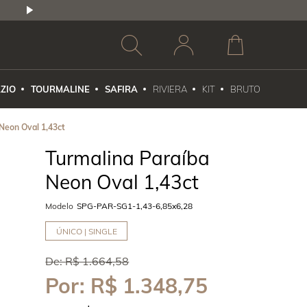
2,5% DE DESCONTO
1X NO CARTÃO DE CR
ZIO
TOURMALINE
SAFIRA
RIVIERA
KIT
BRUTO
Neon Oval 1,43ct
Turmalina Paraíba
Neon Oval 1,43ct
Modelo
SPG-PAR-SG1-1,43-6,85x6,28
ÚNICO | SINGLE
De:
R$ 1.664,58
Por:
R$ 1.348,75