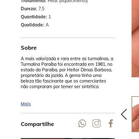
Tratamento
Heat (Aquecimento)
Dureza
7,5
Quantidade
1
Qualidade
A
Sobre
A mais valorizada e rara entre as turmalinas, a
Então, Heito
Turmalina Paraíba foi encontrada em 1981, no
analisado n
estado da Paraíba, por Heitor Dimas Barbosa,
Institute of
proprietário da jazida. A gema tinha uma
certificado
beleza tão fascinante que os comerciantes
turmalina.S
não compraram por temer ser sintética.
cobre, mang
Mais
Compartilhe