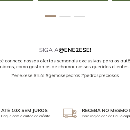
SIGA A
@ENE2ESE!
cê conhece nossas ofertas semanais exclusivas para os autê
iacos, como gostamos de chamar nossos queridos clientes.
#ene2ese #n2s #gemasepedras #pedraspreciosas
ATÉ 10X SEM JUROS
RECEBA NO MESMO 
Pague com o cartão de crédito
Para região de São Paulo capi