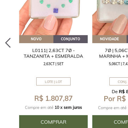
EITE
NOVO
CONJUNTO
NOVIDADE
A
L0111| 2,63CT 7Ø -
7Ø | 5,06
ITA
TANZANITA + ESMERALDA
MARINHA +
2,63CT | SET
5,06CT | 7
LOTE | LOT
CONJ. 
De
R$ 
R$ 1.807,87
Por R$
juros
Compre em até
10 x
sem juros
Compre em até
COMPRAR
COM