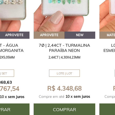
APROVEITE
APROVEITE
NEW
MATE
CT - ÁGUA
7Ø | 2,44CT - TURMALINA
L
 MORGANITA
PARAÍBA NEON
ESME
,42X5,05MM
2,44CT | 4,30X4,23MM
| SET
LOTE | LOT
868,63
R$ 4.348,68
 767,54
Compre em até
10 x
sem juros
Compr
10 x
sem juros
PRAR
COMPRAR