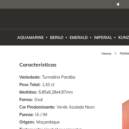
NATURAIS
|
PREÇO E PROCEDÊNCIA
ENE2ESE
AQUAMARINE
BERILO
EMERALD
IMPERIAL
KUNZ
PARA
Características
Variedade
Turmalina Paraíba
Peso Total
1,43 ct
Medidas
6,85x6,28x4,97mm
Forma
Oval
Cor Predominante
Verde Azulada Neon
Pureza
IA / IM
Origem
Moçambique