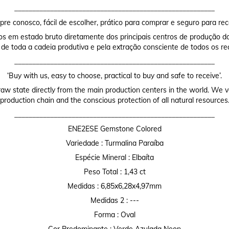
________________________________________________________
re conosco, fácil de escolher, prático para comprar e seguro para rec
os em estado bruto diretamente dos principais centros de produção do
 de toda a cadeia produtiva e pela extração consciente de todos os re
________________________________________________________
‘Buy with us, easy to choose, practical to buy and safe to receive’.
raw state directly from the main production centers in the world. We valu
production chain and the conscious protection of all natural resources
________________________________________________________
ENE2ESE Gemstone Colored
Variedade : Turmalina Paraíba
Espécie Mineral : Elbaíta
Peso Total : 1,43 ct
Medidas : 6,85x6,28x4,97mm
Medidas 2 : ---
Forma : Oval
Cor Predominante : Verde Azulada Neon