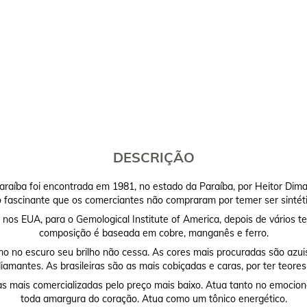
DESCRIÇÃO
Paraíba foi encontrada em 1981, no estado da Paraíba, por Heitor Dim
o fascinante que os comerciantes não compraram por temer ser sintéti
 nos EUA, para o Gemological Institute of America, depois de vários t
composição é baseada em cobre, manganês e ferro.
smo no escuro seu brilho não cessa. As cores mais procuradas são azu
iamantes. As brasileiras são as mais cobiçadas e caras, por ter teore
 mais comercializadas pelo preço mais baixo. Atua tanto no emocional
toda amargura do coração. Atua como um tônico energético.