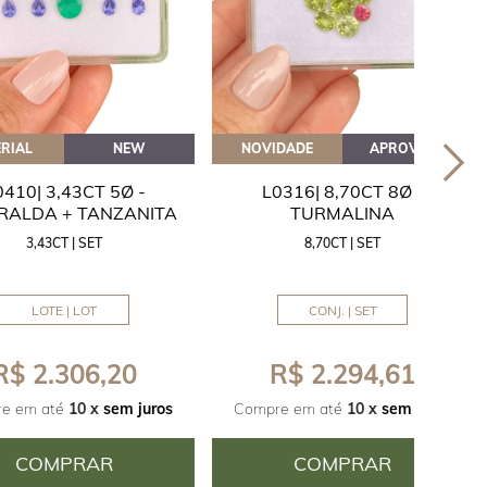
RIAL
NEW
NOVIDADE
APROVEITE
0410| 3,43CT 5Ø -
L0316| 8,70CT 8Ø -
RALDA + TANZANITA
TURMALINA
3,43CT | SET
8,70CT | SET
LOTE | LOT
CONJ. | SET
R$ 2.306,20
R$ 2.294,61
e em até
10 x
sem juros
Compre em até
10 x
sem juros
COMPRAR
COMPRAR