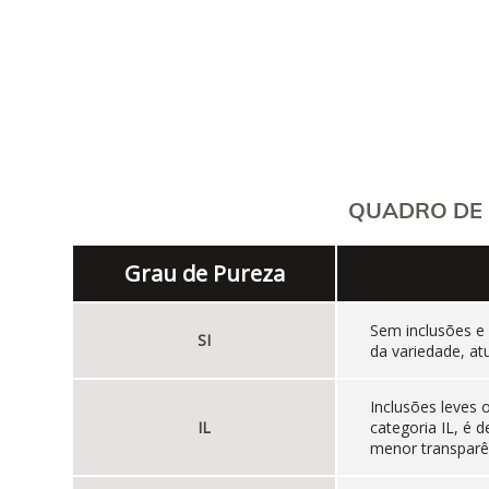
QUADRO DE 
Grau de Pureza
Sem inclusões e
SI
da variedade, at
Inclusões leves
IL
categoria IL, é
menor transparên