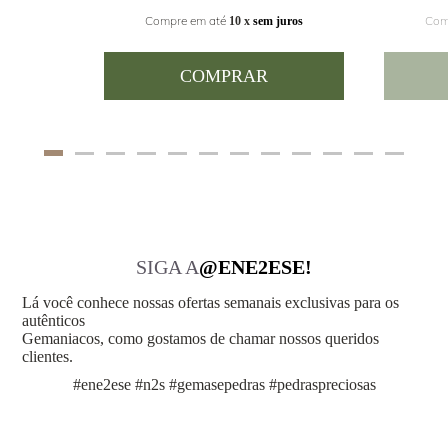
Com
Compre em até
juros
10 x
sem juros
COMPRAR
SIGA A
@ENE2ESE!
Lá você conhece nossas ofertas semanais exclusivas para os
autênticos
Gemaniacos, como gostamos de chamar nossos queridos
clientes.
#ene2ese #n2s #gemasepedras #pedraspreciosas