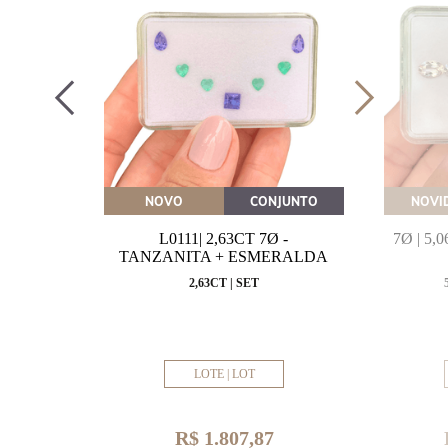
OVEITE
NOVO
CONJUNTO
NOVI
MARINHA
L0111| 2,63CT 7Ø -
7Ø | 5
VAL
TANZANITA + ESMERALDA
MM
2,63CT | SET
LOTE | LOT
R$ 1.807,87