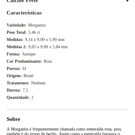
Calcule Frete
Características
Variedade
Morganita
Peso Total
5,46 ct
Medidas
9,14 x 9,09 x 5,99 mm
Medidas 2
9,05 x 9,00 x 5,84 mm
Forma
Antique
Cor Predominante
Rosa
Pureza
SI
Origem
Brasil
Tratamento
Nenhum
Dureza
7,5
Quantidade
2
Sobre
A Morganita é frequentemente chamada como esmeralda rosa, pois,
Seu
também é do grupo do berilo. Assim como a esmeralda favorece o
nat