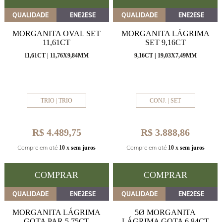
QUALIDADE
ENE2ESE
QUALIDADE
ENE2ESE
MORGANITA OVAL SET
MORGANITA LÁGRIMA
11,61CT
SET 9,16CT
11,61CT | 11,76X9,84MM
9,16CT | 19,03X7,49MM
TRIO | TRIO
CONJ. | SET
R$ 4.489,75
R$ 3.888,86
Compre em até
Compre em até
10 x
sem juros
10 x
sem juros
COMPRAR
COMPRAR
QUALIDADE
ENE2ESE
QUALIDADE
ENE2ESE
MORGANITA LÁGRIMA
5Ø MORGANITA
GOTA PAR 5,75CT
LÁGRIMA GOTA 6,84CT