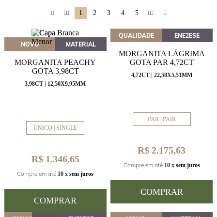
1
2
3
4
5
QUALIDADE
ENE2ESE
NOVO
MATERIAL
MORGANITA LÁGRIMA
MORGANITA PEACHY
GOTA PAR 4,72CT
GOTA 3,98CT
4,72CT | 22,58X5,51MM
3,98CT | 12,50X9,95MM
PAR | PAIR
ÚNICO | SINGLE
R$ 2.175,63
R$ 1.346,65
Compre em até
10 x
sem juros
Compre em até
10 x
sem juros
COMPRAR
COMPRAR