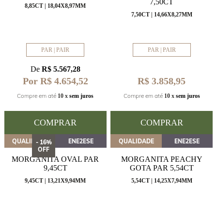
7,50CT
8,85CT | 18,04X8,97MM
7,50CT | 14,66X8,27MM
PAR | PAIR
PAR | PAIR
De
R$ 5.567,28
Por R$ 4.654,52
R$ 3.858,95
Compre em até
Compre em até
10 x
sem juros
10 x
sem juros
COMPRAR
COMPRAR
QUALIDADE
ENE2ESE
QUALIDADE
ENE2ESE
- 16%
OFF
MORGANITA OVAL PAR
MORGANITA PEACHY
9,45CT
GOTA PAR 5,54CT
9,45CT | 13,21X9,94MM
5,54CT | 14,25X7,94MM