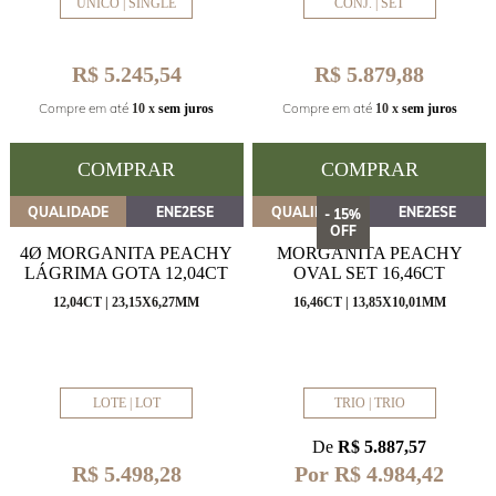
ÚNICO | SINGLE
CONJ. | SET
R$ 5.245,54
R$ 5.879,88
Compre em até
Compre em até
10 x
sem juros
10 x
sem juros
COMPRAR
COMPRAR
QUALIDADE
ENE2ESE
QUALIDADE
ENE2ESE
- 15%
OFF
4Ø MORGANITA PEACHY
MORGANITA PEACHY
LÁGRIMA GOTA 12,04CT
OVAL SET 16,46CT
12,04CT | 23,15X6,27MM
16,46CT | 13,85X10,01MM
LOTE | LOT
TRIO | TRIO
De
R$ 5.887,57
Por R$ 4.984,42
R$ 5.498,28