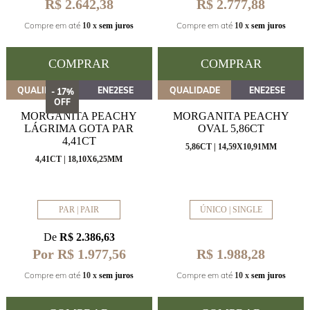
R$ 2.642,38
R$ 2.777,88
Compre em até
Compre em até
10 x
sem juros
10 x
sem juros
COMPRAR
COMPRAR
QUALIDADE
ENE2ESE
QUALIDADE
ENE2ESE
- 17%
OFF
MORGANITA PEACHY
MORGANITA PEACHY
LÁGRIMA GOTA PAR
OVAL 5,86CT
4,41CT
5,86CT | 14,59X10,91MM
4,41CT | 18,10X6,25MM
PAR | PAIR
ÚNICO | SINGLE
De
R$ 2.386,63
Por R$ 1.977,56
R$ 1.988,28
Compre em até
Compre em até
10 x
sem juros
10 x
sem juros