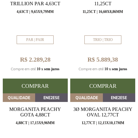
TRILLION PAR 4,63CT
11,25CT
4,63CT | 9,65X9,79MM
11,25CT | 16,60X8,86MM
PAR | PAIR
TRIO | TRIO
R$ 2.289,28
R$ 5.889,38
Compre em até
Compre em até
10 x
sem juros
10 x
sem juros
COMPRAR
COMPRAR
QUALIDADE
ENE2ESE
QUALIDADE
ENE2ESE
MORGANITA PEACHY
3Ø MORGANITA PEACHY
GOTA 4,88CT
OVAL 12,77CT
4,88CT | 17,15X9,96MM
12,77CT | 12,15X10,17MM