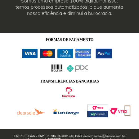
Somos uma empresa 100% digital. Por isso,
temos processos automatizados, o que aumenta
nossa eficiência e diminuí a burocracia.
FORMAS
DE PAGAMENTO
TRANSFERENCIAS BANCARIAS
ENE2ESE Eireli - CNPJ: 23.916.832/0001-58 | Fale Conosco: contato@ene2ese.com.br