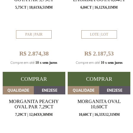
5,75CT | 18,61X6,51MM
6,84CT | 16,12X6,11MM
PAR | PAIR
LOTE | LOT
R$ 2.874,38
R$ 2.187,53
Compre em até
Compre em até
10 x
sem juros
10 x
sem juros
COMPRAR
COMPRAR
QUALIDADE
ENE2ESE
QUALIDADE
ENE2ESE
MORGANITA PEACHY
MORGANITA OVAL
OVAL PAR 7,29CT
10,60CT
7,29CT | 12,04X9,30MM
10,60CT | 16,33X12,31MM