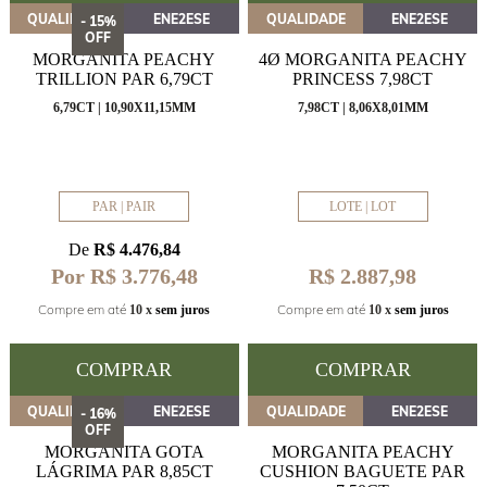
QUALIDADE
ENE2ESE
QUALIDADE
ENE2ESE
- 15%
OFF
MORGANITA PEACHY
4Ø MORGANITA PEACHY
TRILLION PAR 6,79CT
PRINCESS 7,98CT
6,79CT | 10,90X11,15MM
7,98CT | 8,06X8,01MM
PAR | PAIR
LOTE | LOT
De
R$ 4.476,84
Por R$ 3.776,48
R$ 2.887,98
Compre em até
Compre em até
10 x
sem juros
10 x
sem juros
COMPRAR
COMPRAR
QUALIDADE
ENE2ESE
QUALIDADE
ENE2ESE
- 16%
OFF
MORGANITA GOTA
MORGANITA PEACHY
LÁGRIMA PAR 8,85CT
CUSHION BAGUETE PAR