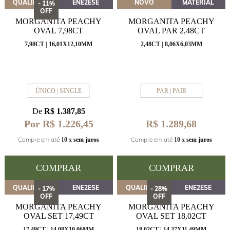
QUALIDADE
ENE2ESE
NOVO
MATERIAL
- 11%
OFF
MORGANITA PEACHY
MORGANITA PEACHY
OVAL 7,98CT
OVAL PAR 2,48CT
7,98CT | 16,01X12,10MM
2,48CT | 8,06X6,03MM
ÚNICO | SINGLE
PAR | PAIR
De
R$ 1.387,85
Por R$ 1.226,45
R$ 1.289,68
Compre em até
Compre em até
10 x
sem juros
10 x
sem juros
COMPRAR
COMPRAR
QUALIDADE
ENE2ESE
QUALIDADE
ENE2ESE
- 17%
- 28%
OFF
OFF
MORGANITA PEACHY
MORGANITA PEACHY
OVAL SET 17,49CT
OVAL SET 18,02CT
17,49CT | 14,08X10,06MM
18,02CT | 14,37X11,49MM