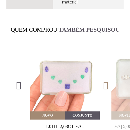
material.
QUEM COMPROU
TAMBÉM PESQUISOU
VEITE
NOVO
CONJUNTO
NOVI
MARINHA
L0111| 2,63CT 7Ø -
7Ø | 5