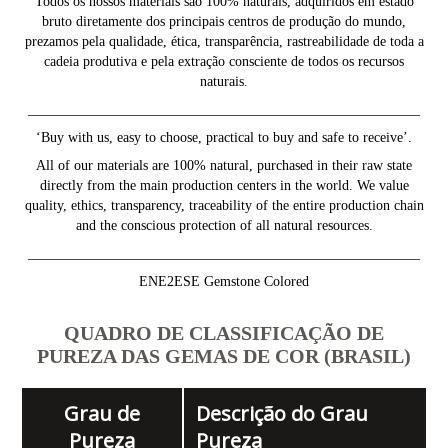
Todos os nossos materiais são 100% naturais, adquiridos em estado
bruto diretamente dos principais centros de produção do mundo,
prezamos pela qualidade, ética, transparência, rastreabilidade de toda a
cadeia produtiva e pela extração consciente de todos os recursos
naturais.
________________________________________________________
‘Buy with us, easy to choose, practical to buy and safe to receive’.
All of our materials are 100% natural, purchased in their raw state
directly from the main production centers in the world. We value
quality, ethics, transparency, traceability of the entire production chain
and the conscious protection of all natural resources.
________________________________________________________
ENE2ESE Gemstone Colored
QUADRO DE CLASSIFICAÇÃO DE
PUREZA DAS GEMAS DE COR (BRASIL)
Grau de
Descrição do Grau
Pureza
Pureza