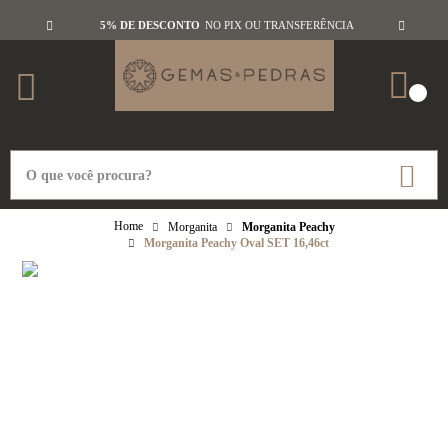
5% DE DESCONTO
NO PIX OU TRANSFERÊNCIA
Morganita
Morganita Peachy
Morganita Peachy Oval SET 16,46ct