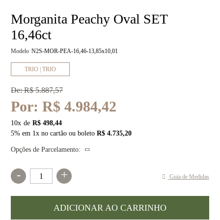
Morganita Peachy Oval SET
16,46ct
Modelo
N2S-MOR-PEA-16,46-13,85x10,01
TRIO | TRIO
De:
R$ 5.887,57
Por:
R$ 4.984,42
10
x
R$ 498,44
5% em 1x no cartão ou boleto
R$ 4.735,20
Opções de Parcelamento:
-
+
Guia de Medidas