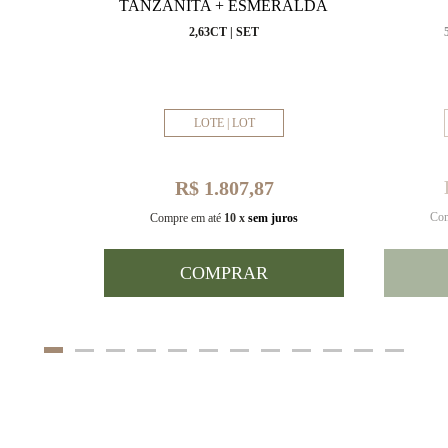
VAL
TANZANITA + ESMERALDA
MM
2,63CT | SET
LOTE | LOT
R$ 1.807,87
Com
uros
Compre em até
10 x
sem juros
COMPRAR