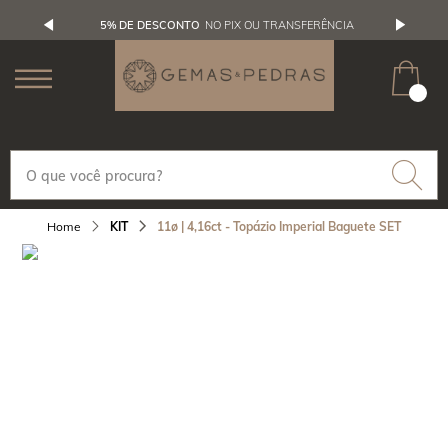
5% DE DESCONTO
NO PIX OU TRANSFERÊNCIA
KIT
11ø | 4,16ct - Topázio Imperial Baguete SET