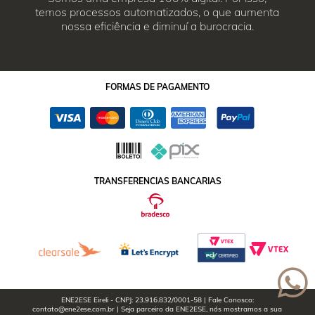
temos processos automatizados, o que aumenta
nossa eficiência e diminuí a burocracia.
FORMAS
DE PAGAMENTO
TRANSFERENCIAS BANCARIAS
ENE2ESE Eireli - CNPJ: 23.916.832/0001-58 | Fale Conosco:
contato@ene2ese.com.br | Seja parceiro da ENE2ESE, nós mostramos a sua