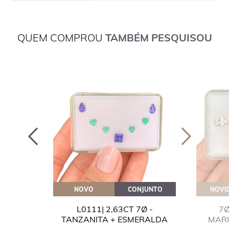
QUEM COMPROU
TAMBÉM PESQUISOU
OVEITE
NOVO
CONJUNTO
NOVI
GUA
L0111| 2,63CT 7Ø -
7Ø
NITA
TANZANITA + ESMERALDA
MAR