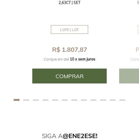
2,63CT | SET
MM
LOTE | LOT
8
R$ 1.807,87
P
juros
Compre em até
10 x
sem juros
Comp
COMPRAR
SIGA A
@ENE2ESE!