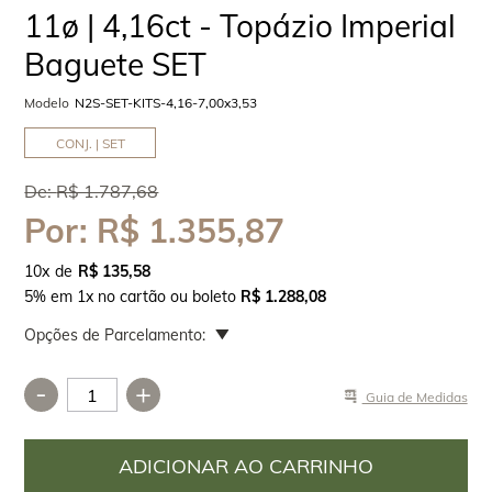
11ø | 4,16ct - Topázio Imperial
Baguete SET
Modelo
N2S-SET-KITS-4,16-7,00x3,53
CONJ. | SET
De:
R$ 1.787,68
Por:
R$ 1.355,87
10
x
R$ 135,58
5% em 1x no cartão ou boleto
R$ 1.288,08
Opções de Parcelamento:
-
+
Guia de Medidas