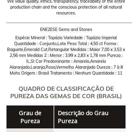
We value quality, ethics, transparency, traceability of the entire
production chain and the conscious protection of all natural
resources.
____________________________________________________________
ENE2ESE Gems and Stones
Espécie Mineral : Topázio Variedade : Topázio Imperial
Quantidade : Conjunto,Lote Peso Total : 4,50 ct Forma :
Baguete,Emerald Cut,Retangular Medidas : Maior 7,00 x 3,53 x
2,56 mm Medidas 2 : Menor : 3,99 x 2,83 x 1,78 mm Pureza :
IL,SI Cor Predominante : Amarelo,Amarelo
Alaranjado,Laranja,Rosa,Vermelho Alaranjado Dureza : 7 à 8
Mohs Origem : Brasil Tratamento : Nenhum Quantidade : 11
QUADRO DE CLASSIFICAÇÃO DE
PUREZA DAS GEMAS DE COR (BRASIL)
Grau de
Descrição do Grau
Pureza
Pureza