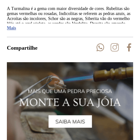
A Turmalina é a gema com maior diversidade de cores. Rubelitas são
As 
gemas vermelhas ou rosadas, Indicolitas se referem as pedras azuis, as
Rep
Acroítas são incolores, Schor são as negras, Siberita vão do vermelho
Índ
lilás até o azul violeta, as verdes são Verdelita, Dravita são amarelo-
Mais
castanho a amarelo escuro.
Compartilhe