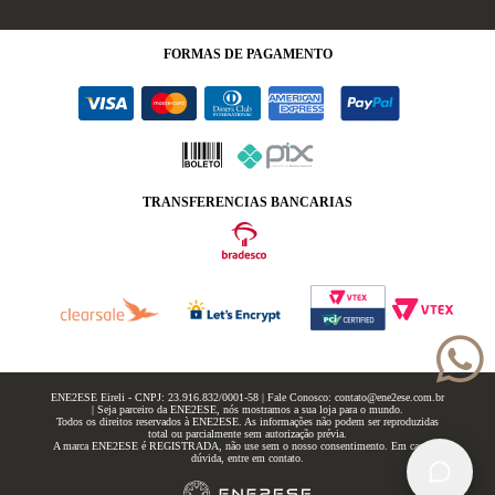
FORMAS
DE PAGAMENTO
TRANSFERENCIAS BANCARIAS
ENE2ESE Eireli - CNPJ: 23.916.832/0001-58 | Fale Conosco: contato@ene2ese.com.br
| Seja parceiro da ENE2ESE, nós mostramos a sua loja para o mundo.
Todos os direitos reservados à ENE2ESE. As informações não podem ser reproduzidas
total ou parcialmente sem autorização prévia.
A marca ENE2ESE é REGISTRADA, não use sem o nosso consentimento. Em caso de
dúvida, entre em contato.