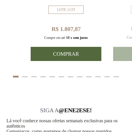
LOTE | LOT
R$ 1.807,87
Com
uros
Compre em até
10 x
sem juros
COMPRAR
SIGA A
@ENE2ESE!
Lá você conhece nossas ofertas semanais exclusivas para os
autênticos
Gemaniacos, como gostamos de chamar nossos queridos