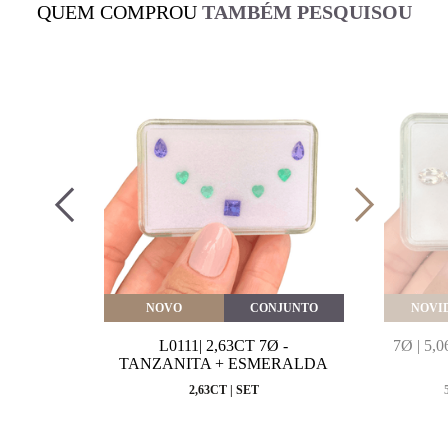
QUEM COMPROU
TAMBÉM PESQUISOU
VEITE
NOVO
CONJUNTO
NOVI
MARINHA
L0111| 2,63CT 7Ø -
7Ø | 5
VAL
TANZANITA + ESMERALDA
MM
2,63CT | SET