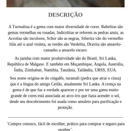
DESCRIÇÃO
A Turmalina é a gema com maior diversidade de cores. Rubelitas são
gemas vermelhas ou rosadas, Indicolitas se referem as pedras azuis, as
Acroítas são incolores, Schor são as negras, Siberita vão do vermelho
lilás até o azul violeta, as verdes são Verdelita, Dravita são amarelo-
castanho a amarelo escuro.
As jazidas com maior produtividade são do Brasil, Sri Lanka,
República de Malgaxe. E também em Moçambique, Angola, Austrália,
Índia, Zimbabue, Namíbia, Tanzânia, Tailândia, URSS, EUA.
Seu nome origina-se do cingalês, turamali (pedra que atrai o cinza)
que é a língua do antigo Ceilão, atualmente Sri Lanka. A crença na
gema é de que faz a verdade aparecer e por ter uma gama muito
grande de cores está associada ao arco-íris que fazia acender o sol,
desde seu descobrimento foi usada como amuleto para purificação e
proteção.
________________________________________________________
‘Compre conosco, fácil de escolher, prático para comprar e seguro para
receber’.