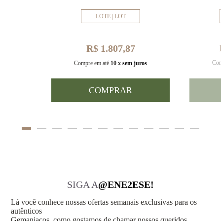
LOTE | LOT
R$ 1.807,87
Com
uros
Compre em até
10 x
sem juros
COMPRAR
SIGA A
@ENE2ESE!
Lá você conhece nossas ofertas semanais exclusivas para os
autênticos
Gemaniacos, como gostamos de chamar nossos queridos