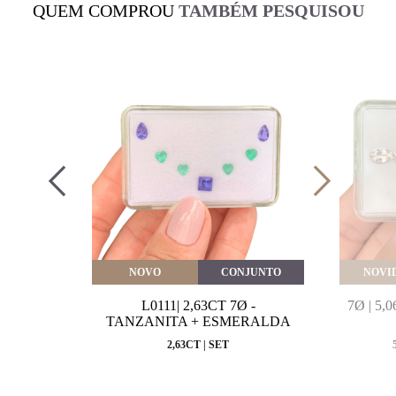
QUEM COMPROU
TAMBÉM PESQUISOU
VEITE
NOVO
CONJUNTO
NOVI
MARINHA
L0111| 2,63CT 7Ø -
7Ø | 5
VAL
TANZANITA + ESMERALDA
MM
2,63CT | SET