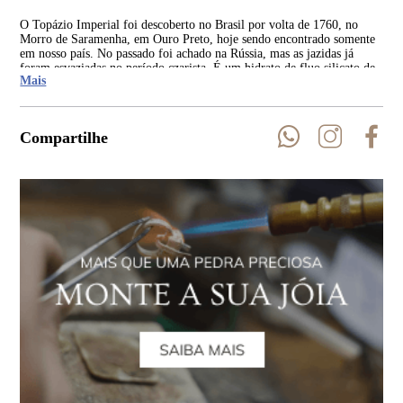
O Topázio Imperial foi descoberto no Brasil por volta de 1760, no
A o
Morro de Saramenha, em Ouro Preto, hoje sendo encontrado somente
Cla
em nosso país. No passado foi achado na Rússia, mas as jazidas já
Imp
foram esvaziadas no período czarista. É um hidrato de fluo silicato de
foi
Mais
alumínio que tem sua coloração devido ao ferro e cromo.
Compartilhe