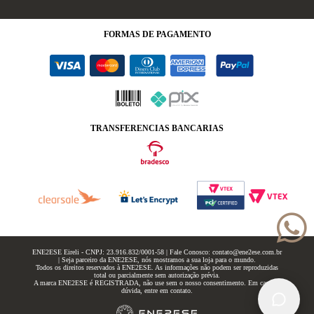
FORMAS
DE PAGAMENTO
TRANSFERENCIAS BANCARIAS
ENE2ESE Eireli - CNPJ: 23.916.832/0001-58 | Fale Conosco: contato@ene2ese.com.br
| Seja parceiro da ENE2ESE, nós mostramos a sua loja para o mundo.
Todos os direitos reservados à ENE2ESE. As informações não podem ser reproduzidas
total ou parcialmente sem autorização prévia.
A marca ENE2ESE é REGISTRADA, não use sem o nosso consentimento. Em caso de
dúvida, entre em contato.