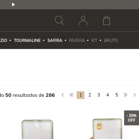
2,5% DE DESCONTO
1X NO CARTÃO DE CR
ZIO
TOURMALINE
SAFIRA
RIVIERA
KIT
BRUTO
do
50
resultados de
286
1
2
3
4
5
- 20%
OFF