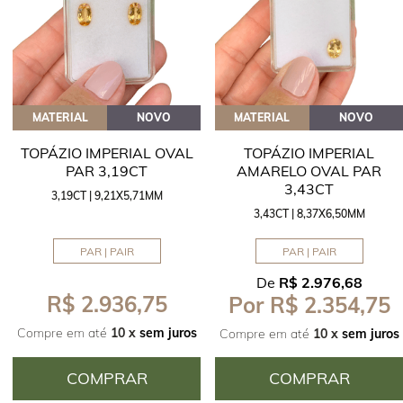
MATERIAL
NOVO
MATERIAL
NOVO
TOPÁZIO IMPERIAL OVAL
TOPÁZIO IMPERIAL
PAR 3,19CT
AMARELO OVAL PAR
3,43CT
3,19CT | 9,21X5,71MM
3,43CT | 8,37X6,50MM
PAR | PAIR
PAR | PAIR
De
R$ 2.976,68
R$ 2.936,75
Por R$ 2.354,75
Compre em até
10 x
sem juros
Compre em até
10 x
sem juros
COMPRAR
COMPRAR