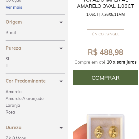
Coração
AMARELO OVAL 1,06CT
Cushion
Ver mais
Emerald Cut
1,06CT | 7,26X5,11MM
Gota
Origem
Lágrima
Brasil
ÚNICO | SINGLE
Navete
Oval
Pureza
Pera
R$ 488,98
Princess
SI
Quadrada
Compre em até
10 x
sem juros
IL
Retangular
Triangular
COMPRAR
Cor Predominante
Trillion
Amarelo
Amarelo Alaranjado
Laranja
Rosa
Dureza
7 à 8 Mohs