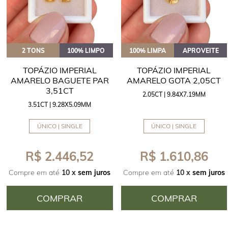
2 TONS
100% LIMPO
100% LIMPA
APROVEITE
TOPÁZIO IMPERIAL
TOPÁZIO IMPERIAL
AMARELO BAGUETE PAR
AMARELO GOTA 2,05CT
3,51CT
2.05CT | 9.84X7.19MM
3.51CT | 9.28X5.09MM
ÚNICO | SINGLE
ÚNICO | SINGLE
R$ 2.446,52
R$ 1.610,86
Compre em até
10 x
sem juros
Compre em até
10 x
sem juros
COMPRAR
COMPRAR