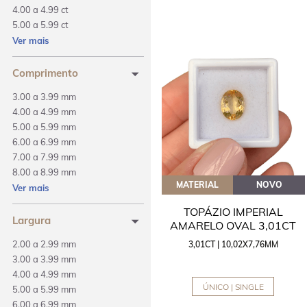
4.00 a 4.99 ct
5.00 a 5.99 ct
6.00 a 6.99 ct
Ver mais
7.00 a 7.99 ct
Comprimento
3.00 a 3.99 mm
4.00 a 4.99 mm
5.00 a 5.99 mm
6.00 a 6.99 mm
7.00 a 7.99 mm
8.00 a 8.99 mm
MATERIAL
NOVO
9.00 a 9.99 mm
Ver mais
10.00 a 14.99 mm
TOPÁZIO IMPERIAL
15.00 a 19.99 mm
Largura
AMARELO OVAL 3,01CT
20.00 a 24.99 mm
2.00 a 2.99 mm
3,01CT | 10,02X7,76MM
3.00 a 3.99 mm
4.00 a 4.99 mm
ÚNICO | SINGLE
5.00 a 5.99 mm
6.00 a 6.99 mm