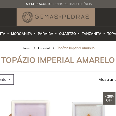
5% DE DESCONTO
NO PIX OU TRANSFERÊNCIA
ITA
MORGANITA
PARAÍBA
QUARTZO
TANZANITA
TOPÁ
Imperial
Topázio Imperial Amarelo
TOPÁZIO IMPERIAL AMARELO
Mostran
ento
- 28%
OFF