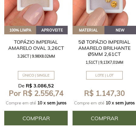
100% LIMPA
APROVEITE
MATERIAL
NEW
TOPÁZIO IMPERIAL
5Ø TOPÁZIO IMPERIAL
AMARELO OVAL 3,26CT
AMARELO BRILHANTE
Ø5MM 2,61CT
3.26CT | 9.98X8.02MM
1,51CT | 9,13X7,01MM
ÚNICO | SINGLE
LOTE | LOT
De
R$ 3.086,52
R$ 1.147,30
Por R$ 2.556,74
Compre em até
10 x
sem juros
Compre em até
10 x
sem juros
COMPRAR
COMPRAR