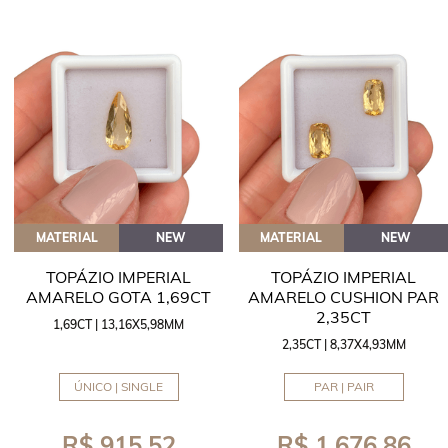
MATERIAL
NEW
MATERIAL
NEW
TOPÁZIO IMPERIAL
TOPÁZIO IMPERIAL
AMARELO GOTA 1,69CT
AMARELO CUSHION PAR
2,35CT
1,69CT | 13,16X5,98MM
2,35CT | 8,37X4,93MM
ÚNICO | SINGLE
PAR | PAIR
R$ 915,52
R$ 1.676,86