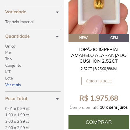
Variedade
Topázio Imperial
Quantidade
NEW
GEM
Único
TOPÁZIO IMPERIAL
Par
AMARELO ALARANJADO
Trio
CUSHION 2,52CT
Conjunto
2,52CT | 8,25X6,88MM
KIT
Lote
ÚNICO | SINGLE
Calibrado
Ver mais
Earcuff
R$ 1.975,68
Peso Total
Compre em até
10 x
sem juros
0.01 a 0.99 ct
1.00 a 1.99 ct
COMPRAR
2.00 a 2.99 ct
3.00 a 3.99 ct