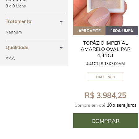
8 à 9 Mohs
Tratamento
APROVEITE
100% LIMPA
Nenhum
TOPÁZIO IMPERIAL
Qualidade
AMARELO OVAL PAR
4,41CT
AAA
4.41CT | 9.13X7.00MM
PAR | PAIR
R$ 3.984,25
Compre em até
10 x
sem juros
COMPRAR