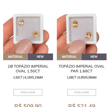
MATERIAL
NEW
MATERIAL
NEW
2Ø TOPÁZIO IMPERIAL
TOPÁZIO IMPERIAL OVAL
OVAL 1,50CT
PAR 1,68CT
1,50CT | 6,19X5,15MM
1,68CT | 6,95X5,06MM
PAR | PAIR
PAR | PAIR
R$ 509,90
R$ 521,49