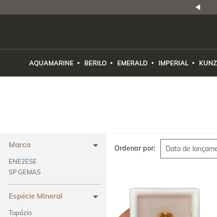
NATURAIS
|
PREÇO E PROCEDÊNCIA
ENE2ESE
AQUAMARINE
BERILO
EMERALD
IMPERIAL
KUNZ
Marca
Ordenar por:
Data de lançam
ENE2ESE
SP GEMAS
Espécie Mineral
Topázio