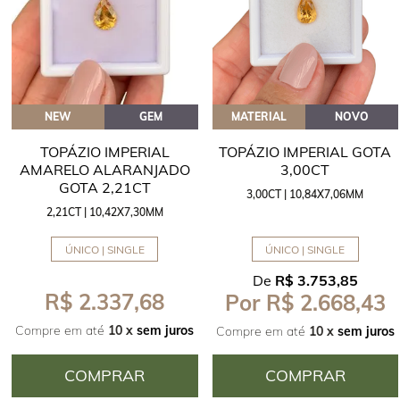
NEW
GEM
MATERIAL
NOVO
TOPÁZIO IMPERIAL
TOPÁZIO IMPERIAL GOTA
AMARELO ALARANJADO
3,00CT
GOTA 2,21CT
3,00CT | 10,84X7,06MM
2,21CT | 10,42X7,30MM
ÚNICO | SINGLE
ÚNICO | SINGLE
De
R$ 3.753,85
R$ 2.337,68
Por R$ 2.668,43
Compre em até
10 x
sem juros
Compre em até
10 x
sem juros
COMPRAR
COMPRAR