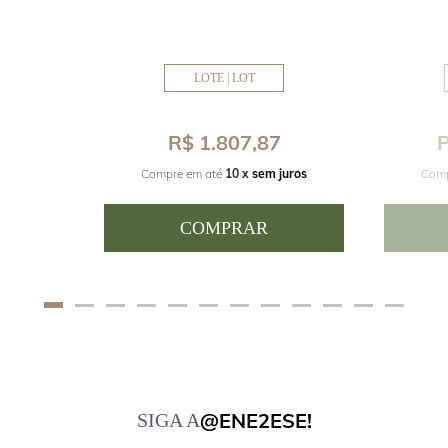
LOTE | LOT
8
R$ 1.807,87
P
juros
Compre em até
10 x
sem juros
Comp
COMPRAR
@ENE2ESE!
SIGA A