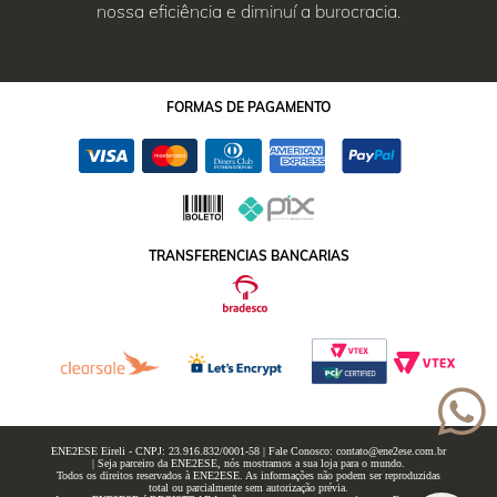
nossa eficiência e diminuí a burocracia.
FORMAS
DE PAGAMENTO
TRANSFERENCIAS BANCARIAS
ENE2ESE Eireli - CNPJ: 23.916.832/0001-58 | Fale Conosco: contato@ene2ese.com.br
| Seja parceiro da ENE2ESE, nós mostramos a sua loja para o mundo.
Todos os direitos reservados à ENE2ESE. As informações não podem ser reproduzidas
total ou parcialmente sem autorização prévia.