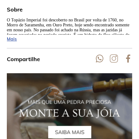
Sobre
O Topázio Imperial foi descoberto no Brasil por volta de 1760, no
A o
Morro de Saramenha, em Ouro Preto, hoje sendo encontrado somente
Cla
em nosso país. No passado foi achado na Rússia, mas as jazidas já
Imp
foram esvaziadas no período czarista. É um hidrato de fluo silicato de
foi
Mais
alumínio que tem sua coloração devido ao ferro e cromo.
Compartilhe