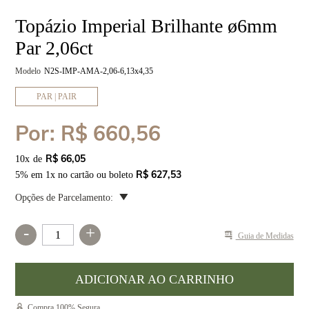
Topázio Imperial Brilhante ø6mm
Par 2,06ct
Modelo
N2S-IMP-AMA-2,06-6,13x4,35
PAR | PAIR
Por:
R$ 660,56
R$ 66,05
10
x
R$ 627,53
5% em 1x no cartão ou boleto
Opções de Parcelamento:
-
+
Guia de Medidas
Compra 100% Segura