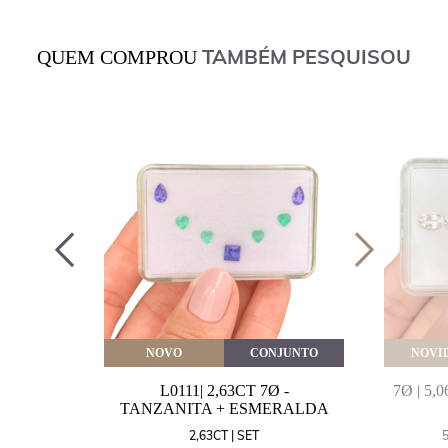
TAMBÉM PESQUISOU
QUEM COMPROU
VEITE
NOVO
CONJUNTO
NOVI
MARINHA
L0111| 2,63CT 7Ø -
7Ø | 5
VAL
TANZANITA + ESMERALDA
MM
2,63CT | SET