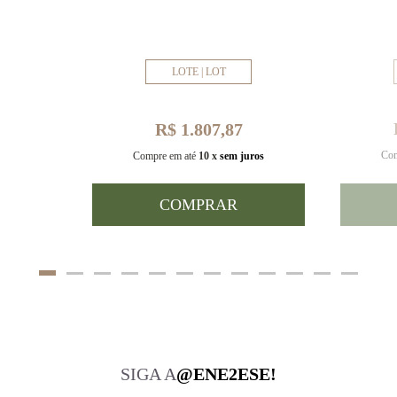
LOTE | LOT
R$ 1.807,87
Com
uros
Compre em até
10 x
sem juros
COMPRAR
SIGA A
@ENE2ESE!