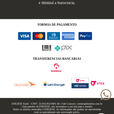
e diminuí a burocracia.
FORMAS
DE PAGAMENTO
TRANSFERENCIAS BANCARIAS
ENE2ESE Eireli - CNPJ: 23.916.832/0001-58 | Fale Conosco: contato@ene2ese.com.br
| Seja parceiro da ENE2ESE, nós mostramos a sua loja para o mundo.
Todos os direitos reservados à ENE2ESE. As informações não podem ser reproduzidas
total ou parcialmente sem autorização prévia.