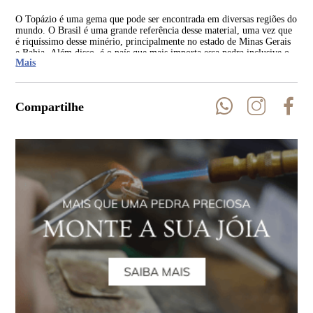
O Topázio é uma gema que pode ser encontrada em diversas regiões do
Ger
mundo. O Brasil é uma grande referência desse material, uma vez que
que
é riquíssimo desse minério, principalmente no estado de Minas Gerais
pel
e Bahia. Além disso, é o país que mais importa essa pedra inclusive o
Mais
Topázio Imperial, o qual é achado, atualmente, somente em terras
brasileiras, no distrito de Ouro Preto.
Compartilhe