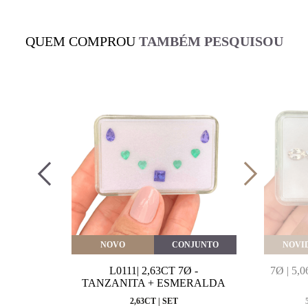
QUEM COMPROU
TAMBÉM PESQUISOU
VEITE
NOVO
CONJUNTO
NOVI
MARINHA
L0111| 2,63CT 7Ø -
7Ø | 5
VAL
TANZANITA + ESMERALDA
MM
2,63CT | SET