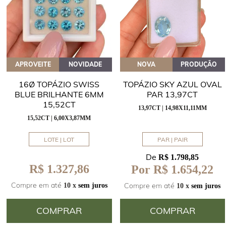
APROVEITE
NOVIDADE
NOVA
PRODUÇÃO
16Ø TOPÁZIO SWISS
TOPÁZIO SKY AZUL OVAL
BLUE BRILHANTE 6MM
PAR 13,97CT
15,52CT
13,97CT | 14,98X11,11MM
15,52CT | 6,00X3,87MM
LOTE | LOT
PAR | PAIR
De
R$ 1.798,85
R$ 1.327,86
Por R$ 1.654,22
Compre em até
Compre em até
10 x
sem juros
10 x
sem juros
COMPRAR
COMPRAR