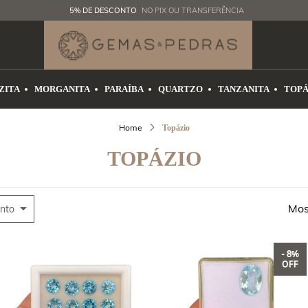
5% DE DESCONTO
NO PIX OU TRANSFERÊNCIA
ZITA
MORGANITA
PARAÍBA
QUARTZO
TANZANITA
TOPÁ
Topázio
TOPÁZIO
Mos
nto
- 8%
OFF