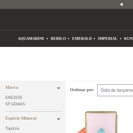
NATURAIS
|
PREÇO E PROCEDÊNCIA
ENE2ESE
AQUAMARINE
BERILO
EMERALD
IMPERIAL
KUN
Marca
Ordenar por:
Data de lançame
ENE2ESE
SP GEMAS
Espécie Mineral
Topázio