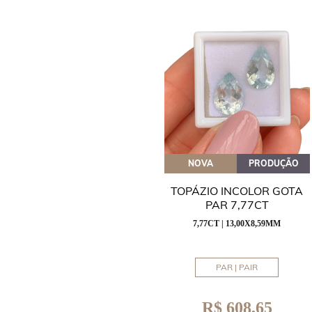
NOVA
PRODUÇÃO
TOPÁZIO INCOLOR GOTA
PAR 7,77CT
7,77CT | 13,00X8,59MM
PAR | PAIR
R$ 608,65