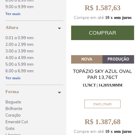
8.00 a 8.99 mm
R$ 1.587,63
9.00 a 9.99 mm
10.00 a 14.99 mm
Ver mais
Compre em até
10 x
sem juros
Altura
COMPRAR
0.01 a 0.99 mm
2.00 a 2.99 mm
3.00 a 3.99 mm
4.00 a 4.99 mm
NOVA
PRODUÇÃO
5.00 a 5.99 mm
TOPÁZIO SKY AZUL OVAL
6.00 a 6.99 mm
PAR 13,76CT
7.00 a 7.99 mm
Ver mais
8.00 a 8.99 mm
13,76CT | 14,20X9,98MM
40.00 a 49.99 mm
Forma
Baguete
PAR | PAIR
Brilhante
Coração
R$ 1.387,68
Emerald Cut
Gota
Compre em até
10 x
sem juros