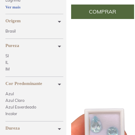
Lágrima
Oval
Ver mais
COMPRAR
Pera
Retangular
Origem
Brasil
Pureza
SI
IL
IM
Cor Predominante
Azul
Azul Claro
Azul Esverdeado
Incolor
Dureza