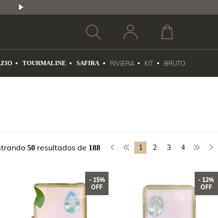
2,5% DE DESCONTO
1X NO CARTÃO DE CR
ZIO
TOURMALINE
SAFIRA
RIVIERA
KIT
BRUTO
trando
resultados de
1
2
3
4
50
188
- 15%
- 12%
OFF
OFF