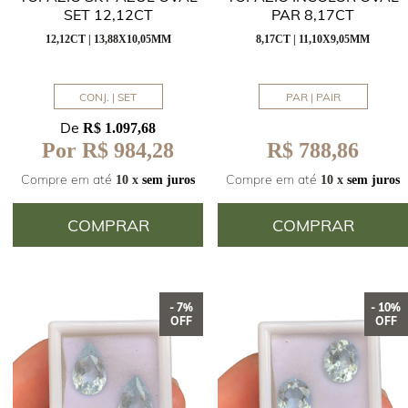
SET 12,12CT
PAR 8,17CT
12,12CT | 13,88X10,05MM
8,17CT | 11,10X9,05MM
CONJ. | SET
PAR | PAIR
De
R$ 1.097,68
R$ 788,86
Por R$ 984,28
Compre em até
Compre em até
10 x
sem juros
10 x
sem juros
COMPRAR
COMPRAR
- 7%
- 10%
OFF
OFF