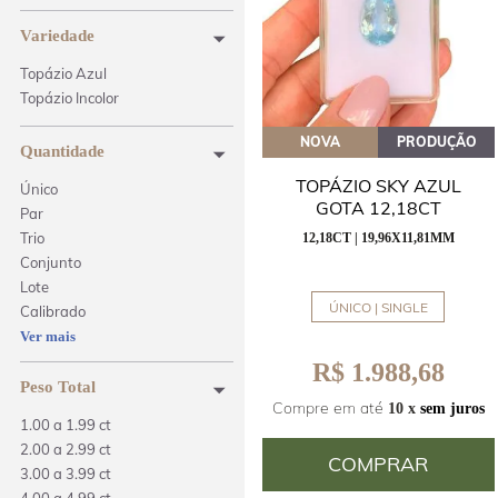
Variedade
Topázio Azul
Topázio Incolor
NOVA
PRODUÇÃO
Quantidade
TOPÁZIO SKY AZUL
Único
GOTA 12,18CT
Par
Trio
12,18CT | 19,96X11,81MM
Conjunto
Lote
ÚNICO | SINGLE
Calibrado
Ver mais
R$ 1.988,68
Peso Total
Compre em até
10 x
sem juros
1.00 a 1.99 ct
2.00 a 2.99 ct
COMPRAR
3.00 a 3.99 ct