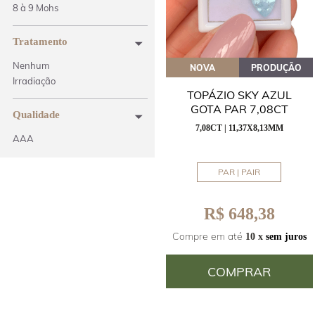
8 à 9 Mohs
Tratamento
Nenhum
NOVA
PRODUÇÃO
Irradiação
TOPÁZIO SKY AZUL
GOTA PAR 7,08CT
Qualidade
7,08CT | 11,37X8,13MM
AAA
PAR | PAIR
R$ 648,38
Compre em até
10 x
sem juros
COMPRAR