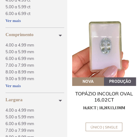
4.00 a 4.99 ct
5.00 a 5.99 ct
6.00 a 6.99 ct
7.00 a 7.99 ct
Ver mais
8.00 a 8.99 ct
9.00 a 9.99 ct
Comprimento
10.00 a 14.99 ct
4.00 a 4.99 mm
15.00 a 19.99 ct
5.00 a 5.99 mm
6.00 a 6.99 mm
7.00 a 7.99 mm
8.00 a 8.99 mm
9.00 a 9.99 mm
NOVA
PRODUÇÃO
10.00 a 14.99 mm
Ver mais
15.00 a 19.99 mm
TOPÁZIO INCOLOR OVAL
16,02CT
Largura
16,02CT | 18,20X13,13MM
4.00 a 4.99 mm
5.00 a 5.99 mm
6.00 a 6.99 mm
ÚNICO | SINGLE
7.00 a 7.99 mm