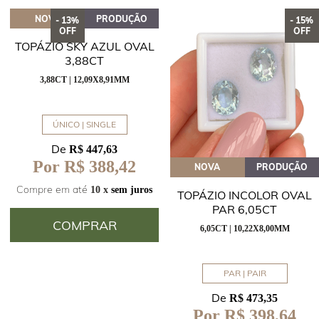
NOVA
PRODUÇÃO
- 13%
- 15%
OFF
OFF
TOPÁZIO SKY AZUL OVAL
3,88CT
3,88CT | 12,09X8,91MM
ÚNICO | SINGLE
De
R$ 447,63
Por R$ 388,42
NOVA
PRODUÇÃO
Compre em até
10 x
sem juros
TOPÁZIO INCOLOR OVAL
PAR 6,05CT
COMPRAR
6,05CT | 10,22X8,00MM
PAR | PAIR
De
R$ 473,35
Por R$ 398,64