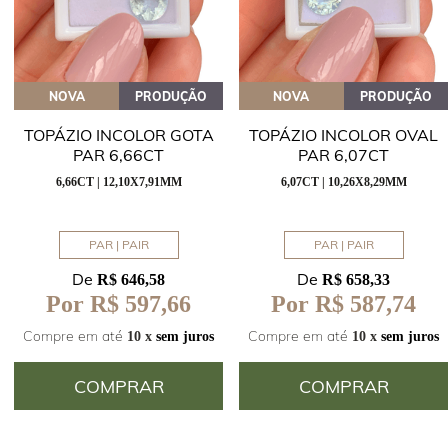
NOVA
PRODUÇÃO
NOVA
PRODUÇÃO
TOPÁZIO INCOLOR GOTA
TOPÁZIO INCOLOR OVAL
PAR 6,66CT
PAR 6,07CT
6,66CT | 12,10X7,91MM
6,07CT | 10,26X8,29MM
PAR | PAIR
PAR | PAIR
De
De
R$ 646,58
R$ 658,33
Por R$ 597,66
Por R$ 587,74
Compre em até
Compre em até
10 x
sem juros
10 x
sem juros
COMPRAR
COMPRAR