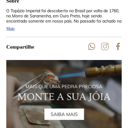
Sobre
O Topázio Imperial foi descoberto no Brasil por volta de 1760,
A o
no Morro de Saramenha, em Ouro Preto, hoje sendo
fra
encontrado somente em nosso país. No passado foi achado na
II 
Rússia, mas as jazidas já foram esvaziadas no período
tan
Mais
czarista. É um hidrato de fluo silicato de alumínio que tem sua
coloração devido ao ferro e cromo.
Compartilhe