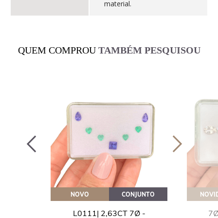
material.
QUEM COMPROU
TAMBÉM PESQUISOU
OVEITE
NOVO
CONJUNTO
NOVI
GUA
L0111| 2,63CT 7Ø -
7Ø