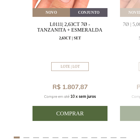
VEITE
NOVO
CONJUNTO
NOVI
MARINHA
L0111| 2,63CT 7Ø -
7Ø | 5
VAL
TANZANITA + ESMERALDA
MM
2,63CT | SET
LOTE | LOT
8
R$ 1.807,87
P
juros
Compre em até
10 x
sem juros
Comp
COMPRAR