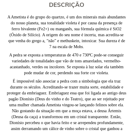
DESCRIÇÃO
A Ametista é do grupo do quartzo, é um dos minerais mais abundantes
do nosso planeta, sua tonalidade violeta é por causa da presença de
ferro bivalente (Fe2+) ou manganês, sua fórmula química é SiO2
(Óxido de Silício). A origem do seu nome é incerta, mas acredita-se
que venha do grego a, “não” e methuskein, intoxicar. Sua dureza é de
7 na escala de Mohs.
A pedra se exposta a temperaturas de 470 e 730ºC pode-se conseguir
variedades de tonalidades que vão de tons amarelados, vermelho-
acastanhado, verdes ou incolores. Se exposta à luz solar ela também
pode mudar de cor, perdendo sua forte cor violeta.
É impossível não associar a pedra com a simbologia que ela traz
durante os séculos. Acreditando-se trazer muita sorte, estabilidade e
proteger da embriaguez. Embriaguez essa que foi ligada ao antigo deus
pagão Dionísio (Deus do vinho e do Teatro), que ao ser rejeitado por
uma mulher chamada Ametista vingou-se lançando felinos sobre ela.
Não gostando da situação em que a moça estava, a deusa Ártemis
(Deusa da caça) a transformou em um cristal transparente. Então,
Dionísio percebeu o que havia feito e se arrependeu profundamente,
assim derramando um cálice de vinho sobre o cristal que ganhou a