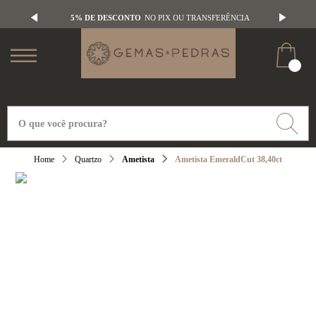
5% DE DESCONTO
NO PIX OU TRANSFERÊNCIA
Quartzo
Ametista
Ametista EmeraldCut 38,40ct