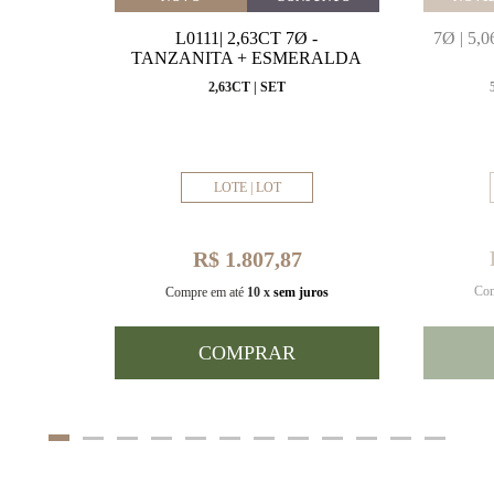
MARINHA
L0111| 2,63CT 7Ø -
7Ø | 5
VAL
TANZANITA + ESMERALDA
MM
2,63CT | SET
LOTE | LOT
R$ 1.807,87
Com
uros
Compre em até
10 x
sem juros
COMPRAR