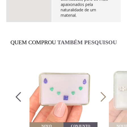
apaixonados pela
naturalidade de um
material.
QUEM COMPROU
TAMBÉM PESQUISOU
VEITE
NOVO
CONJUNTO
NOVI