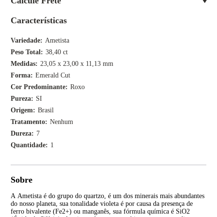
Calcule Frete
Características
Variedade
Ametista
Peso Total
38,40 ct
Medidas
23,05 x 23,00 x 11,13 mm
Forma
Emerald Cut
Cor Predominante
Roxo
Pureza
SI
Origem
Brasil
Tratamento
Nenhum
Dureza
7
Quantidade
1
Sobre
A Ametista é do grupo do quartzo, é um dos minerais mais abundantes
A p
do nosso planeta, sua tonalidade violeta é por causa da presença de
var
ferro bivalente (Fe2+) ou manganês, sua fórmula química é SiO2
aca