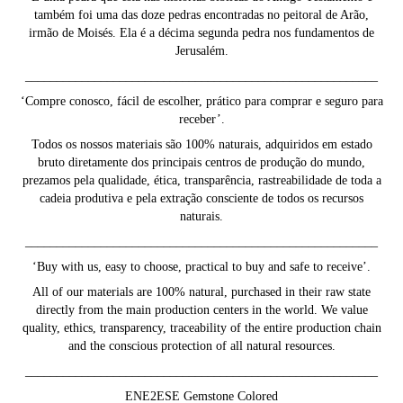
também foi uma das doze pedras encontradas no peitoral de Arão,
irmão de Moisés. Ela é a décima segunda pedra nos fundamentos de
Jerusalém.
________________________________________________________
‘Compre conosco, fácil de escolher, prático para comprar e seguro para
receber’.
Todos os nossos materiais são 100% naturais, adquiridos em estado
bruto diretamente dos principais centros de produção do mundo,
prezamos pela qualidade, ética, transparência, rastreabilidade de toda a
cadeia produtiva e pela extração consciente de todos os recursos
naturais.
________________________________________________________
‘Buy with us, easy to choose, practical to buy and safe to receive’.
All of our materials are 100% natural, purchased in their raw state
directly from the main production centers in the world. We value
quality, ethics, transparency, traceability of the entire production chain
and the conscious protection of all natural resources.
________________________________________________________
ENE2ESE Gemstone Colored