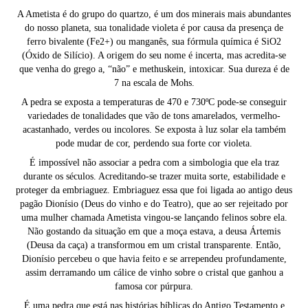
A Ametista é do grupo do quartzo, é um dos minerais mais abundantes
do nosso planeta, sua tonalidade violeta é por causa da presença de
ferro bivalente (Fe2+) ou manganês, sua fórmula química é SiO2
(Óxido de Silício). A origem do seu nome é incerta, mas acredita-se
que venha do grego a, “não” e methuskein, intoxicar. Sua dureza é de
7 na escala de Mohs.
A pedra se exposta a temperaturas de 470 e 730ºC pode-se conseguir
variedades de tonalidades que vão de tons amarelados, vermelho-
acastanhado, verdes ou incolores. Se exposta à luz solar ela também
pode mudar de cor, perdendo sua forte cor violeta.
É impossível não associar a pedra com a simbologia que ela traz
durante os séculos. Acreditando-se trazer muita sorte, estabilidade e
proteger da embriaguez. Embriaguez essa que foi ligada ao antigo deus
pagão Dionísio (Deus do vinho e do Teatro), que ao ser rejeitado por
uma mulher chamada Ametista vingou-se lançando felinos sobre ela.
Não gostando da situação em que a moça estava, a deusa Ártemis
(Deusa da caça) a transformou em um cristal transparente. Então,
Dionísio percebeu o que havia feito e se arrependeu profundamente,
assim derramando um cálice de vinho sobre o cristal que ganhou a
famosa cor púrpura.
É uma pedra que está nas histórias bíblicas do Antigo Testamento e