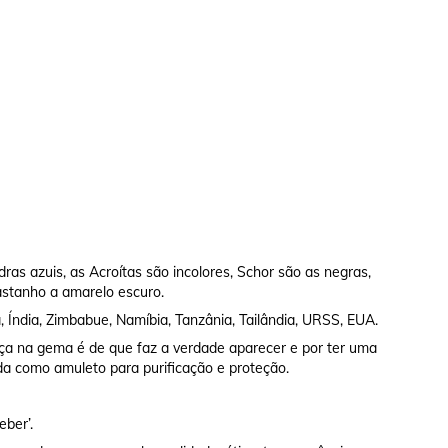
as azuis, as Acroítas são incolores, Schor são as negras,
castanho a amarelo escuro.
 Índia, Zimbabue, Namíbia, Tanzânia, Tailândia, URSS, EUA.
ença na gema é de que faz a verdade aparecer e por ter uma
da como amuleto para purificação e proteção.
eber’.