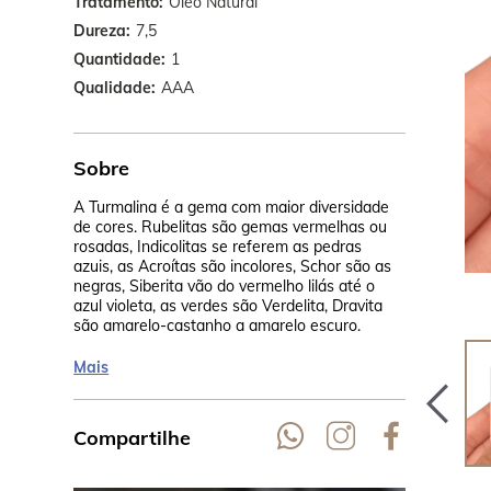
Tratamento
Óleo Natural
Dureza
7,5
Quantidade
1
Qualidade
AAA
Sobre
A Turmalina é a gema com maior diversidade
As jazidas 
de cores. Rubelitas são gemas vermelhas ou
Brasil, Sri 
rosadas, Indicolitas se referem as pedras
também em M
azuis, as Acroítas são incolores, Schor são as
Índia, Zimba
negras, Siberita vão do vermelho lilás até o
URSS, EUA.
azul violeta, as verdes são Verdelita, Dravita
são amarelo-castanho a amarelo escuro.
Mais
Compartilhe