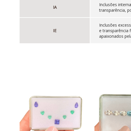
Inclusões inter
IA
transparência, p
Inclusões excess
IE
e transparência 
apaixonados pela