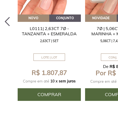
EITE
NOVO
CONJUNTO
NOVIDADE
A
L0111| 2,63CT 7Ø -
7Ø | 5,06
ITA
TANZANITA + ESMERALDA
MARINHA +
2,63CT | SET
5,06CT | 7
LOTE | LOT
CONJ. 
De
R$ 
R$ 1.807,87
Por R$
juros
Compre em até
10 x
sem juros
Compre em até
COMPRAR
COM