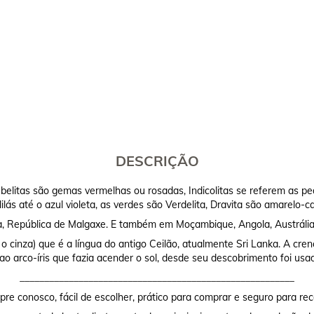
DESCRIÇÃO
elitas são gemas vermelhas ou rosadas, Indicolitas se referem as pedr
lilás até o azul violeta, as verdes são Verdelita, Dravita são amarelo-
ka, República de Malgaxe. E também em Moçambique, Angola, Austrália,
i o cinza) que é a língua do antigo Ceilão, atualmente Sri Lanka. A cr
o arco-íris que fazia acender o sol, desde seu descobrimento foi usa
________________________________________________________
re conosco, fácil de escolher, prático para comprar e seguro para rec