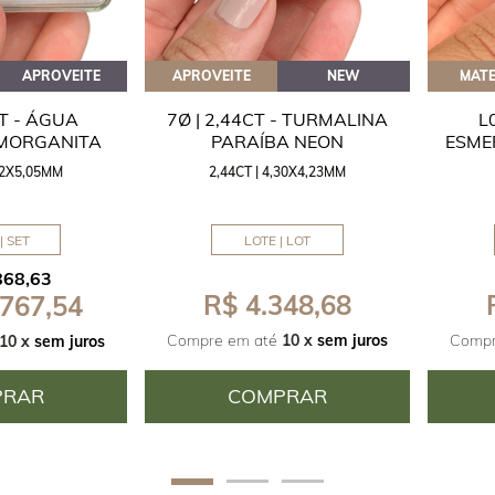
APROVEITE
APROVEITE
NEW
MATE
CT - ÁGUA
7Ø | 2,44CT - TURMALINA
L
 MORGANITA
PARAÍBA NEON
ESME
,42X5,05MM
2,44CT | 4,30X4,23MM
| SET
LOTE | LOT
868,63
R$ 4.348,68
 767,54
Compre em até
10 x
sem juros
Compr
10 x
sem juros
PRAR
COMPRAR