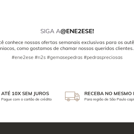
SIGA A
@ENE2ESE!
cê conhece nossas ofertas semanais exclusivas para os autê
iacos, como gostamos de chamar nossos queridos clientes.
#ene2ese #n2s #gemasepedras #pedraspreciosas
ATÉ 10X SEM JUROS
RECEBA NO MESMO 
Pague com o cartão de crédito
Para região de São Paulo capi