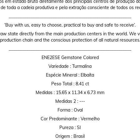
os em estado bruto diretamente dos principais centros de produção do
 de toda a cadeia produtiva e pela extração consciente de todos os re
________________________________________________________
‘Buy with us, easy to choose, practical to buy and safe to receive’.
raw state directly from the main production centers in the world. We valu
production chain and the conscious protection of all natural resources
________________________________________________________
ENE2ESE Gemstone Colored
Variedade : Turmalina
Espécie Mineral : Elbaíta
Peso Total : 8.41 ct
Medidas : 15.65 x 11.34 x 6.73 mm
Medidas 2 : ---
Forma : Oval
Cor Predominante : Vermelho
Pureza : SI
Origem : Brasil