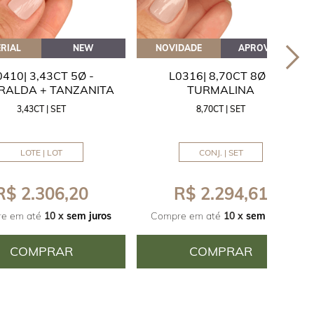
RIAL
NEW
NOVIDADE
APROVEITE
0410| 3,43CT 5Ø -
L0316| 8,70CT 8Ø -
RALDA + TANZANITA
TURMALINA
3,43CT | SET
8,70CT | SET
LOTE | LOT
CONJ. | SET
R$ 2.306,20
R$ 2.294,61
e em até
10 x
sem juros
Compre em até
10 x
sem juros
COMPRAR
COMPRAR