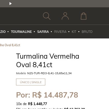
2,5% DE DESCONTO
1X NO CARTÃO DE CR
ZIO
TOURMALINE
SAFIRA
RIVIERA
KIT
BRUTO
ha Oval 8,41ct
Turmalina Vermelha
Oval 8,41ct
Modelo
N2S-TUR-RD3-8,41-15,65x11,34
ÚNICO | SINGLE
Por:
R$ 14.487,78
10
x
R$ 1.448,77