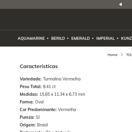
NATURAIS
|
PREÇO E PROCEDÊNCIA
ENE2ESE
AQUAMARINE
BERILO
EMERALD
IMPERIAL
KUNZ
TO
Características
Variedade
Turmalina Vermelha
Peso Total
8.41 ct
Medidas
15.65 x 11.34 x 6.73 mm
Forma
Oval
Cor Predominante
Vermelha
Pureza
SI
Origem
Brasil