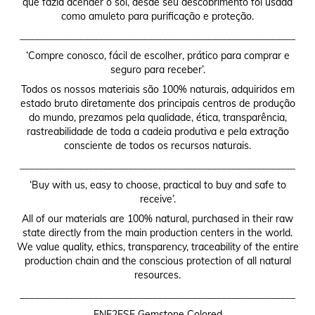
que fazia acender o sol, desde seu descobrimento foi usada
como amuleto para purificação e proteção.
________________________________________________________
‘Compre conosco, fácil de escolher, prático para comprar e
seguro para receber’.
Todos os nossos materiais são 100% naturais, adquiridos em
estado bruto diretamente dos principais centros de produção
do mundo, prezamos pela qualidade, ética, transparência,
rastreabilidade de toda a cadeia produtiva e pela extração
consciente de todos os recursos naturais.
________________________________________________________
‘Buy with us, easy to choose, practical to buy and safe to
receive’.
All of our materials are 100% natural, purchased in their raw
state directly from the main production centers in the world.
We value quality, ethics, transparency, traceability of the entire
production chain and the conscious protection of all natural
resources.
________________________________________________________
ENE2ESE Gemstone Colored