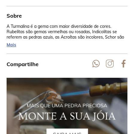
Sobre
A Turmalina é a gema com maior diversidade de cores.
As 
Rubelitas são gemas vermelhas ou rosadas, Indicolitas se
Rep
referem as pedras azuis, as Acroítas são incolores, Schor são
Aus
as negras, Siberita vão do vermelho lilás até o azul violeta, as
EU
Mais
verdes são Verdelita, Dravita são amarelo-castanho a amarelo
escuro.
Compartilhe