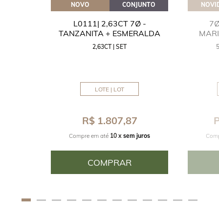
OVEITE
NOVO
CONJUNTO
NOVI
GUA
L0111| 2,63CT 7Ø -
7Ø
NITA
TANZANITA + ESMERALDA
MAR
2,63CT | SET
MM
LOTE | LOT
8
R$ 1.807,87
P
juros
Compre em até
10 x
sem juros
Comp
COMPRAR