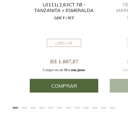
GUA
L0111| 2,63CT 7Ø -
7Ø
NITA
TANZANITA + ESMERALDA
MAR
2,63CT | SET
MM
LOTE | LOT
R$ 1.807,87
uros
Compre em até
10 x
sem juros
Com
COMPRAR