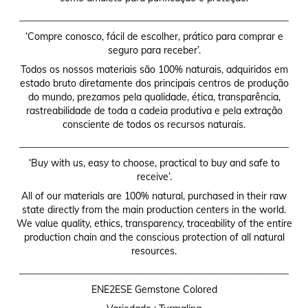
________________________________________________________
‘Compre conosco, fácil de escolher, prático para comprar e
seguro para receber’.
Todos os nossos materiais são 100% naturais, adquiridos em
estado bruto diretamente dos principais centros de produção
do mundo, prezamos pela qualidade, ética, transparência,
rastreabilidade de toda a cadeia produtiva e pela extração
consciente de todos os recursos naturais.
________________________________________________________
‘Buy with us, easy to choose, practical to buy and safe to
receive’.
All of our materials are 100% natural, purchased in their raw
state directly from the main production centers in the world.
We value quality, ethics, transparency, traceability of the entire
production chain and the conscious protection of all natural
resources.
________________________________________________________
ENE2ESE Gemstone Colored