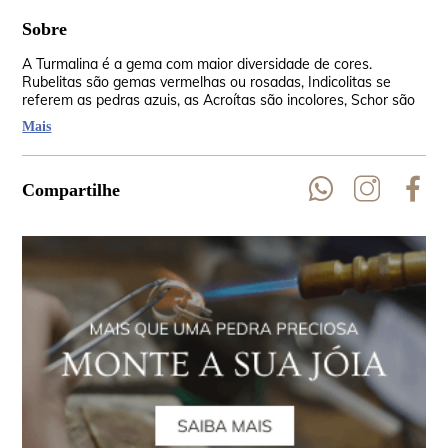
Sobre
A Turmalina é a gema com maior diversidade de cores.
As 
Rubelitas são gemas vermelhas ou rosadas, Indicolitas se
Rep
referem as pedras azuis, as Acroítas são incolores, Schor são
Aus
as negras, Siberita vão do vermelho lilás até o azul violeta, as
EU
Mais
verdes são Verdelita, Dravita são amarelo-castanho a amarelo
escuro.
Compartilhe