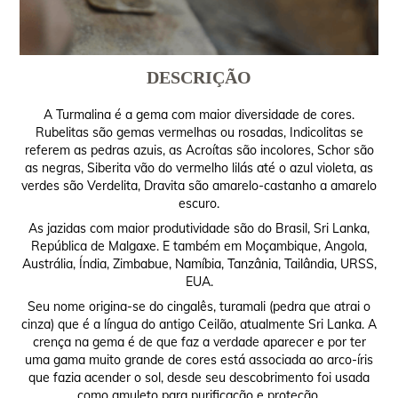
DESCRIÇÃO
A Turmalina é a gema com maior diversidade de cores.
Rubelitas são gemas vermelhas ou rosadas, Indicolitas se
referem as pedras azuis, as Acroítas são incolores, Schor são
as negras, Siberita vão do vermelho lilás até o azul violeta, as
verdes são Verdelita, Dravita são amarelo-castanho a amarelo
escuro.
As jazidas com maior produtividade são do Brasil, Sri Lanka,
República de Malgaxe. E também em Moçambique, Angola,
Austrália, Índia, Zimbabue, Namíbia, Tanzânia, Tailândia, URSS,
EUA.
Seu nome origina-se do cingalês, turamali (pedra que atrai o
cinza) que é a língua do antigo Ceilão, atualmente Sri Lanka. A
crença na gema é de que faz a verdade aparecer e por ter
uma gama muito grande de cores está associada ao arco-íris
que fazia acender o sol, desde seu descobrimento foi usada
como amuleto para purificação e proteção.