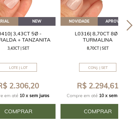
RIAL
NEW
NOVIDADE
APROVEITE
0410| 3,43CT 5Ø -
L0316| 8,70CT 8Ø -
RALDA + TANZANITA
TURMALINA
3,43CT | SET
8,70CT | SET
LOTE | LOT
CONJ. | SET
R$ 2.306,20
R$ 2.294,61
e em até
10 x
sem juros
Compre em até
10 x
sem juros
COMPRAR
COMPRAR