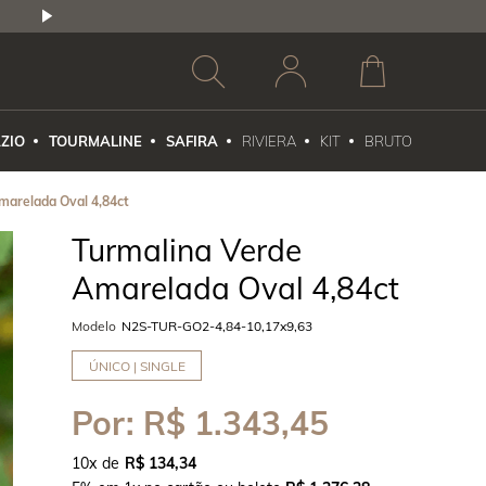
2,5% DE DESCONTO
1X NO CARTÃO DE CR
ZIO
TOURMALINE
SAFIRA
RIVIERA
KIT
BRUTO
marelada Oval 4,84ct
Turmalina Verde
Amarelada Oval 4,84ct
Modelo
N2S-TUR-GO2-4,84-10,17x9,63
ÚNICO | SINGLE
Por:
R$ 1.343,45
10
x
R$ 134,34