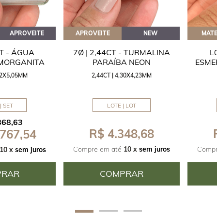
APROVEITE
APROVEITE
NEW
MATE
CT - ÁGUA
7Ø | 2,44CT - TURMALINA
L
 MORGANITA
PARAÍBA NEON
ESME
,42X5,05MM
2,44CT | 4,30X4,23MM
| SET
LOTE | LOT
868,63
R$ 4.348,68
 767,54
Compre em até
10 x
sem juros
Compr
10 x
sem juros
PRAR
COMPRAR