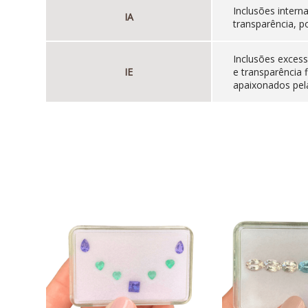
Inclusões inter
IA
transparência, p
Inclusões excess
IE
e transparência 
apaixonados pela