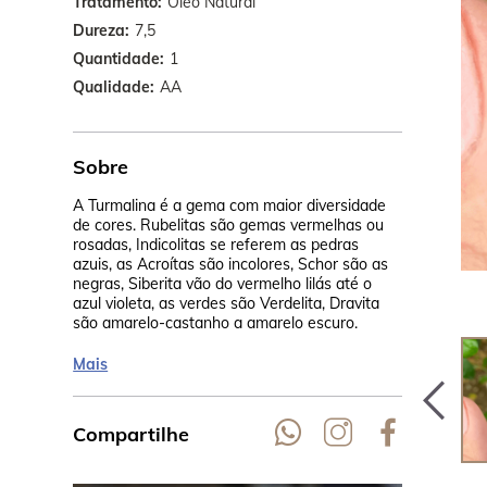
Tratamento
Óleo Natural
Dureza
7,5
Quantidade
1
Qualidade
AA
Sobre
A Turmalina é a gema com maior diversidade
As jazidas 
de cores. Rubelitas são gemas vermelhas ou
Brasil, Sri 
rosadas, Indicolitas se referem as pedras
também em M
azuis, as Acroítas são incolores, Schor são as
Índia, Zimba
negras, Siberita vão do vermelho lilás até o
URSS, EUA.
azul violeta, as verdes são Verdelita, Dravita
são amarelo-castanho a amarelo escuro.
Mais
Compartilhe