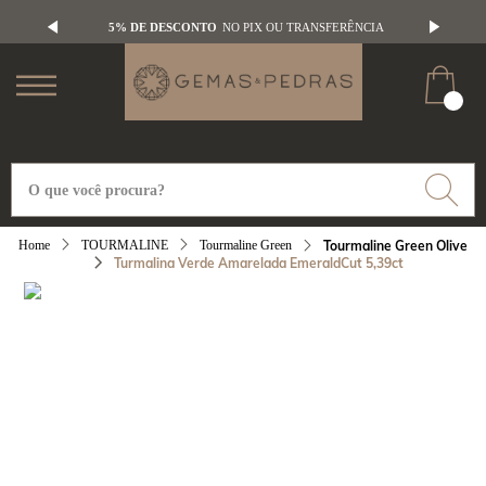
5% DE DESCONTO
NO PIX OU TRANSFERÊNCIA
TOURMALINE
Tourmaline Green
Tourmaline Green Olive
Turmalina Verde Amarelada EmeraldCut 5,39ct