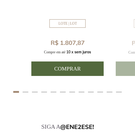
LOTE | LOT
8
R$ 1.807,87
P
uros
10 x
sem juros
Compre em até
Com
COMPRAR
@ENE2ESE!
SIGA A