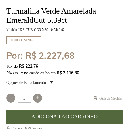
Turmalina Verde Amarelada
EmeraldCut 5,39ct
Modelo
N2S-TUR-GO3-5,39-10,55x9,92
ÚNICO | SINGLE
Por:
R$ 2.227,68
R$ 222,76
10
x
R$ 2.116,30
5% em 1x no cartão ou boleto
Opções de Parcelamento:
-
+
Guia de Medidas
Compra 100% Segura