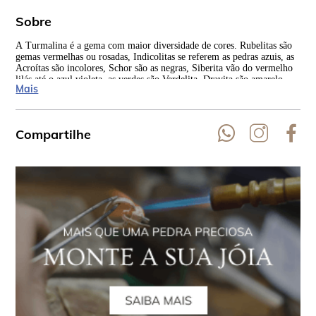
Sobre
A Turmalina é a gema com maior diversidade de cores. Rubelitas são
As 
gemas vermelhas ou rosadas, Indicolitas se referem as pedras azuis, as
Rep
Acroítas são incolores, Schor são as negras, Siberita vão do vermelho
Índ
lilás até o azul violeta, as verdes são Verdelita, Dravita são amarelo-
Mais
castanho a amarelo escuro.
Compartilhe