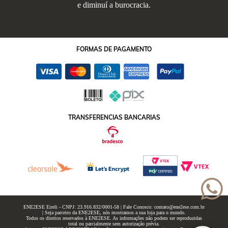
e diminuí a burocracia.
FORMAS
DE PAGAMENTO
TRANSFERENCIAS BANCARIAS
ENE2ESE Eireli - CNPJ: 23.916.832/0001-58 | Fale Conosco: contato@ene2ese.com.br
| Seja parceiro da ENE2ESE, nós mostramos a sua loja para o mundo.
Todos os direitos reservados à ENE2ESE. As informações não podem ser reproduzidas
total ou parcialmente sem autorização prévia.