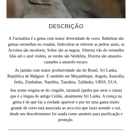
DESCRIÇÃO
A Turmalina é a gema com maior diversidade de cores. Rubelitas são
gemas vermelhas ou rosadas, Indicolitas se referem as pedras azuis, as
Acroítas são incolores, Schor são as negras, Siberita vão do vermelho
lilás até o azul violeta, as verdes são Verdelita, Dravita são amarelo-
castanho a amarelo escuro.
As jazidas com maior produtividade são do Brasil, Sri Lanka,
República de Malgaxe. E também em Moçambique, Angola, Austrália,
Índia, Zimbabue, Namíbia, Tanzânia, Tailândia, URSS, EUA.
Seu nome origina-se do cingalês, turamali (pedra que atrai o cinza)
que é a língua do antigo Ceilão, atualmente Sri Lanka. A crença na
gema é de que faz a verdade aparecer e por ter uma gama muito
grande de cores está associada ao arco-íris que fazia acender o sol,
desde seu descobrimento foi usada como amuleto para purificação e
proteção.
________________________________________________________