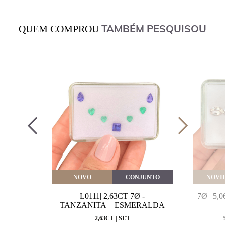
TAMBÉM PESQUISOU
QUEM COMPROU
VEITE
NOVO
CONJUNTO
NOVI
MARINHA
L0111| 2,63CT 7Ø -
7Ø | 5
VAL
TANZANITA + ESMERALDA
MM
2,63CT | SET