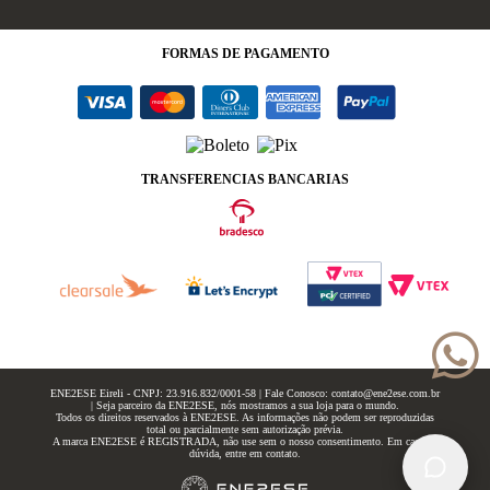
FORMAS
DE PAGAMENTO
TRANSFERENCIAS BANCARIAS
ENE2ESE Eireli - CNPJ: 23.916.832/0001-58 | Fale Conosco: contato@ene2ese.com.br
| Seja parceiro da ENE2ESE, nós mostramos a sua loja para o mundo.
Todos os direitos reservados à ENE2ESE. As informações não podem ser reproduzidas
total ou parcialmente sem autorização prévia.
A marca ENE2ESE é REGISTRADA, não use sem o nosso consentimento. Em caso de
dúvida, entre em contato.