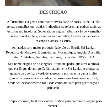
DESCRIÇÃO
A Turmalina é a gema com maior diversidade de cores. Rubelitas são
gemas vermelhas ou rosadas, Indicolitas se referem as pedras azuis, as
Acroítas são incolores, Schor são as negras, Siberita vão do vermelho
lilás até o azul violeta, as verdes são Verdelita, Dravita são amarelo-
castanho a amarelo escuro.
As jazidas com maior produtividade são do Brasil, Sri Lanka,
República de Malgaxe. E também em Moçambique, Angola, Austrália,
Índia, Zimbabue, Namíbia, Tanzânia, Tailândia, URSS, EUA.
Seu nome origina-se do cingalês, turamali (pedra que atrai o cinza)
que é a língua do antigo Ceilão, atualmente Sri Lanka. A crença na
gema é de que faz a verdade aparecer e por ter uma gama muito
grande de cores está associada ao arco-íris que fazia acender o sol,
desde seu descobrimento foi usada como amuleto para purificação e
proteção.
________________________________________________________
‘Compre conosco, fácil de escolher, prático para comprar e seguro para
receber’.