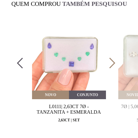
QUEM COMPROU
TAMBÉM PESQUISOU
VEITE
NOVO
CONJUNTO
NOVI
MARINHA
L0111| 2,63CT 7Ø -
7Ø | 5
VAL
TANZANITA + ESMERALDA
MM
2,63CT | SET