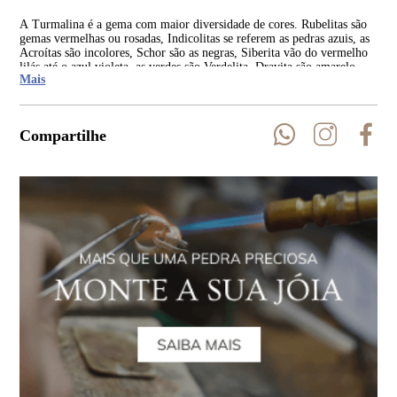
A Turmalina é a gema com maior diversidade de cores. Rubelitas são
As 
gemas vermelhas ou rosadas, Indicolitas se referem as pedras azuis, as
Rep
Acroítas são incolores, Schor são as negras, Siberita vão do vermelho
Índ
lilás até o azul violeta, as verdes são Verdelita, Dravita são amarelo-
Mais
castanho a amarelo escuro.
Compartilhe