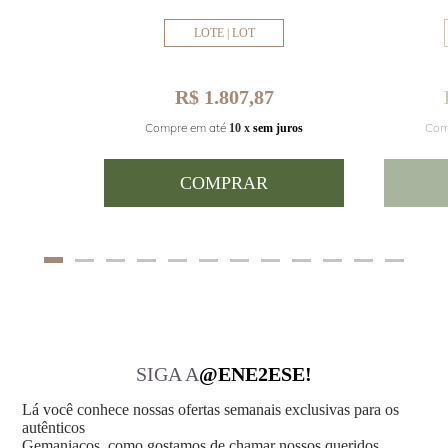
LOTE | LOT
R$ 1.807,87
Com
Compre em até
juros
10 x
sem juros
COMPRAR
SIGA A
@ENE2ESE!
Lá você conhece nossas ofertas semanais exclusivas para os
autênticos
Gemaniacos, como gostamos de chamar nossos queridos