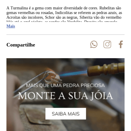
A Turmalina é a gema com maior diversidade de cores. Rubelitas são
As 
gemas vermelhas ou rosadas, Indicolitas se referem as pedras azuis, as
Rep
Acroítas são incolores, Schor são as negras, Siberita vão do vermelho
Índ
lilás até o azul violeta, as verdes são Verdelita, Dravita são amarelo-
Mais
castanho a amarelo escuro.
Compartilhe