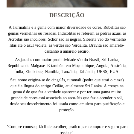
DESCRIÇÃO
A Turmalina é a gema com maior diversidade de cores. Rubelitas são
gemas vermelhas ou rosadas, Indicolitas se referem as pedras azuis, as
Acroítas são incolores, Schor são as negras, Siberita vão do vermelho
lilás até o azul violeta, as verdes são Verdelita, Dravita são amarelo-
castanho a amarelo escuro.
As jazidas com maior produtividade são do Brasil, Sri Lanka,
República de Malgaxe. E também em Moçambique, Angola, Austrália,
Índia, Zimbabue, Namíbia, Tanzânia, Tailândia, URSS, EUA.
Seu nome origina-se do cingalês, turamali (pedra que atrai o cinza)
que é a língua do antigo Ceilão, atualmente Sri Lanka. A crença na
gema é de que faz a verdade aparecer e por ter uma gama muito
grande de cores está associada ao arco-íris que fazia acender o sol,
desde seu descobrimento foi usada como amuleto para purificação e
proteção.
________________________________________________________
‘Compre conosco, fácil de escolher, prático para comprar e seguro para
receber’.