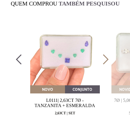
QUEM COMPROU
TAMBÉM PESQUISOU
OVEITE
NOVO
CONJUNTO
NOVI
MARINHA
L0111| 2,63CT 7Ø -
7Ø | 5
VAL
TANZANITA + ESMERALDA
MM
2,63CT | SET