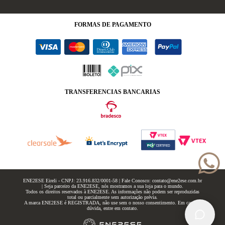
FORMAS
DE PAGAMENTO
TRANSFERENCIAS BANCARIAS
ENE2ESE Eireli - CNPJ: 23.916.832/0001-58 | Fale Conosco: contato@ene2ese.com.br
| Seja parceiro da ENE2ESE, nós mostramos a sua loja para o mundo.
Todos os direitos reservados à ENE2ESE. As informações não podem ser reproduzidas
total ou parcialmente sem autorização prévia.
A marca ENE2ESE é REGISTRADA, não use sem o nosso consentimento. Em caso de
dúvida, entre em contato.