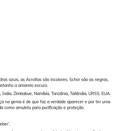
as azuis, as Acroítas são incolores, Schor são as negras,
castanho a amarelo escuro.
 Índia, Zimbabue, Namíbia, Tanzânia, Tailândia, URSS, EUA.
ença na gema é de que faz a verdade aparecer e por ter uma
da como amuleto para purificação e proteção.
eber’.