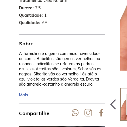
Tratamento
Óleo Natural
Dureza
7,5
Quantidade
1
Qualidade
AA
Sobre
A Turmalina é a gema com maior diversidade
As jazidas 
de cores. Rubelitas são gemas vermelhas ou
Brasil, Sri 
rosadas, Indicolitas se referem as pedras
também em M
azuis, as Acroítas são incolores, Schor são as
Índia, Zimba
negras, Siberita vão do vermelho lilás até o
URSS, EUA.
azul violeta, as verdes são Verdelita, Dravita
são amarelo-castanho a amarelo escuro.
Mais
Compartilhe