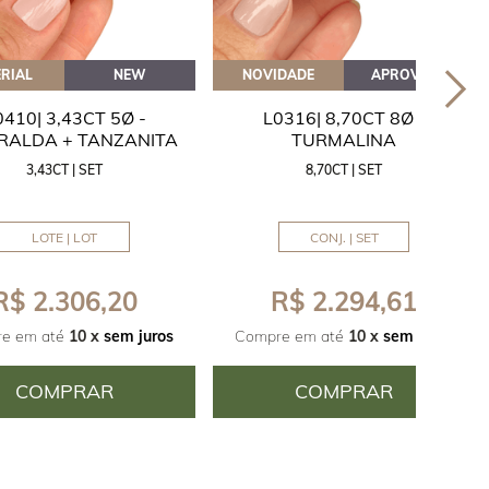
RIAL
NEW
NOVIDADE
APROVEITE
0410| 3,43CT 5Ø -
L0316| 8,70CT 8Ø -
RALDA + TANZANITA
TURMALINA
3,43CT | SET
8,70CT | SET
LOTE | LOT
CONJ. | SET
R$ 2.306,20
R$ 2.294,61
e em até
10 x
sem juros
Compre em até
10 x
sem juros
COMPRAR
COMPRAR