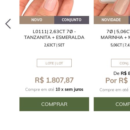
EITE
NOVO
CONJUNTO
NOVIDADE
A
L0111| 2,63CT 7Ø -
7Ø | 5,06
ITA
TANZANITA + ESMERALDA
MARINHA +
2,63CT | SET
5,06CT | 7
LOTE | LOT
CONJ. 
De
R$ 
R$ 1.807,87
Por R$
juros
Compre em até
10 x
sem juros
Compre em até
COMPRAR
COM