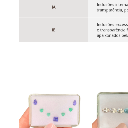
Inclusões inter
IA
transparência, p
Inclusões excess
IE
e transparência 
apaixonados pela