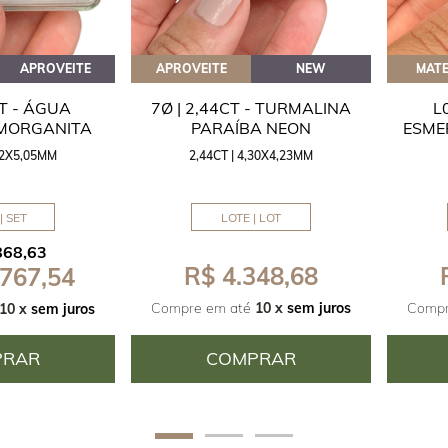
APROVEITE
APROVEITE
NEW
MATE
CT - ÁGUA
7Ø | 2,44CT - TURMALINA
L
 MORGANITA
PARAÍBA NEON
ESME
,42X5,05MM
2,44CT | 4,30X4,23MM
| SET
LOTE | LOT
868,63
R$ 4.348,68
 767,54
Compre em até
10 x
sem juros
Compr
10 x
sem juros
PRAR
COMPRAR