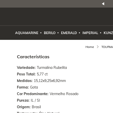
NATURAIS
|
PREÇO E PROCEDÊNCIA
ENE2ESE
AQUAMARINE
BERILO
EMERALD
IMPERIAL
KUNZ
TOURM
Características
Variedade
Turmalina Rubelita
Peso Total
5,77 ct
Medidas
15,12x9,25x6,92mm
Forma
Gota
Cor Predominante
Vermelho Rosado
Pureza
IL / SI
Origem
Brasil