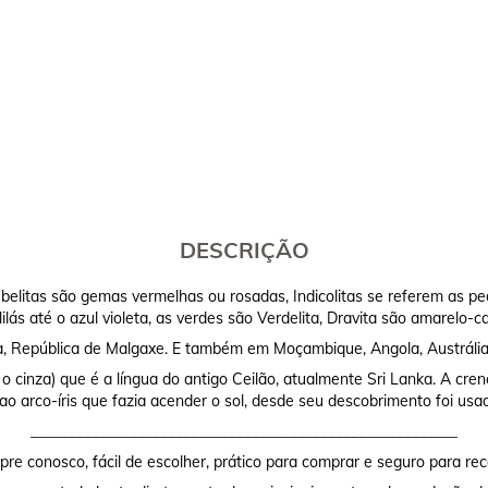
DESCRIÇÃO
elitas são gemas vermelhas ou rosadas, Indicolitas se referem as pedr
lilás até o azul violeta, as verdes são Verdelita, Dravita são amarelo-
ka, República de Malgaxe. E também em Moçambique, Angola, Austrália,
i o cinza) que é a língua do antigo Ceilão, atualmente Sri Lanka. A cr
o arco-íris que fazia acender o sol, desde seu descobrimento foi usa
________________________________________________________
re conosco, fácil de escolher, prático para comprar e seguro para rec