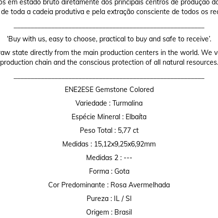
os em estado bruto diretamente dos principais centros de produção do
 de toda a cadeia produtiva e pela extração consciente de todos os re
________________________________________________________
‘Buy with us, easy to choose, practical to buy and safe to receive’.
raw state directly from the main production centers in the world. We valu
production chain and the conscious protection of all natural resources
________________________________________________________
ENE2ESE Gemstone Colored
Variedade : Turmalina
Espécie Mineral : Elbaíta
Peso Total : 5,77 ct
Medidas : 15,12x9,25x6,92mm
Medidas 2 : ---
Forma : Gota
Cor Predominante : Rosa Avermelhada
Pureza : IL / SI
Origem : Brasil