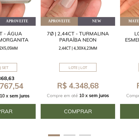
APROVEITE
APROVEITE
NEW
MATE
CT - ÁGUA
7Ø | 2,44CT - TURMALINA
L
 MORGANITA
PARAÍBA NEON
ESME
,42X5,05MM
2,44CT | 4,30X4,23MM
| SET
LOTE | LOT
868,63
R$ 4.348,68
 767,54
Compre em até
10 x
sem juros
Compr
10 x
sem juros
PRAR
COMPRAR