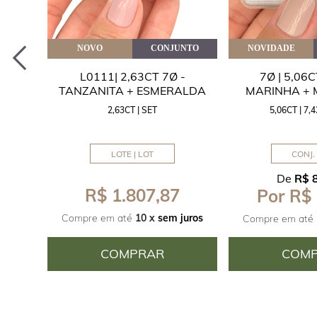
EITE
NOVO
CONJUNTO
NOVIDADE
A
L0111| 2,63CT 7Ø -
7Ø | 5,06
ITA
TANZANITA + ESMERALDA
MARINHA +
2,63CT | SET
5,06CT | 7
LOTE | LOT
CONJ. 
De
R$ 
R$ 1.807,87
Por R$
juros
Compre em até
10 x
sem juros
Compre em até
COMPRAR
COM