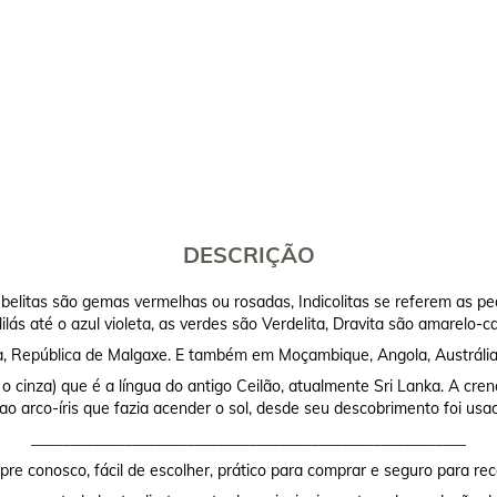
DESCRIÇÃO
elitas são gemas vermelhas ou rosadas, Indicolitas se referem as pedr
lilás até o azul violeta, as verdes são Verdelita, Dravita são amarelo-
ka, República de Malgaxe. E também em Moçambique, Angola, Austrália,
i o cinza) que é a língua do antigo Ceilão, atualmente Sri Lanka. A cr
o arco-íris que fazia acender o sol, desde seu descobrimento foi usa
________________________________________________________
re conosco, fácil de escolher, prático para comprar e seguro para rec