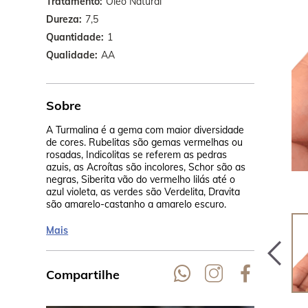
Tratamento
Óleo Natural
Dureza
7,5
Quantidade
1
Qualidade
AA
Sobre
A Turmalina é a gema com maior diversidade
As jazidas 
de cores. Rubelitas são gemas vermelhas ou
Brasil, Sri 
rosadas, Indicolitas se referem as pedras
também em M
azuis, as Acroítas são incolores, Schor são as
Índia, Zimba
negras, Siberita vão do vermelho lilás até o
URSS, EUA.
azul violeta, as verdes são Verdelita, Dravita
são amarelo-castanho a amarelo escuro.
Mais
Compartilhe