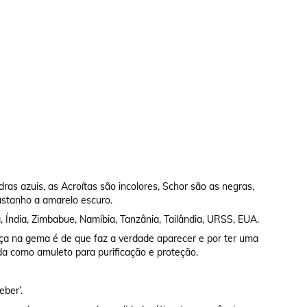
as azuis, as Acroítas são incolores, Schor são as negras,
castanho a amarelo escuro.
 Índia, Zimbabue, Namíbia, Tanzânia, Tailândia, URSS, EUA.
ença na gema é de que faz a verdade aparecer e por ter uma
da como amuleto para purificação e proteção.
eber’.