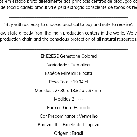
os em estado bruto diretamente dos principais centros de produção do
 de toda a cadeia produtiva e pela extração consciente de todos os re
________________________________________________________
‘Buy with us, easy to choose, practical to buy and safe to receive’.
raw state directly from the main production centers in the world. We valu
production chain and the conscious protection of all natural resources
________________________________________________________
ENE2ESE Gemstone Colored
Variedade : Turmalina
Espécie Mineral : Elbaíta
Peso Total : 19.04 ct
Medidas : 27.30 x 13.82 x 7.97 mm
Medidas 2 : ---
Forma : Gota Esticada
Cor Predominante : Vermelho
Pureza : IL - Excelente Limpeza
Origem : Brasil