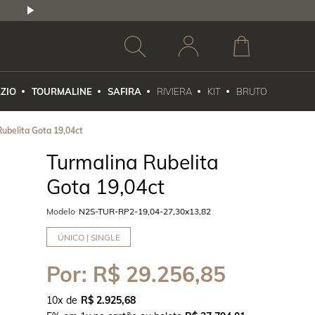
2,5% DE DESCONTO
1X NO CARTÃO DE CR
ZIO
TOURMALINE
SAFIRA
RIVIERA
KIT
BRUTO
Rubelita Gota 19,04ct
Turmalina Rubelita
Gota 19,04ct
Modelo
N2S-TUR-RP2-19,04-27,30x13,82
ÚNICO | SINGLE
Por:
R$ 29.256,85
10
x
R$ 2.925,68