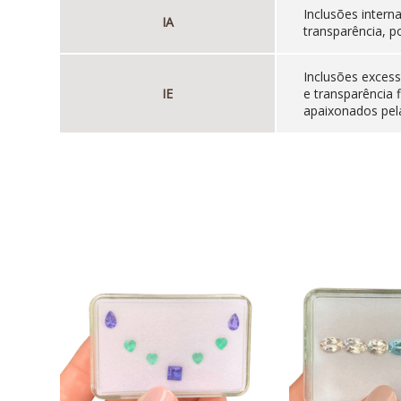
Inclusões inter
IA
transparência, p
Inclusões excess
IE
e transparência 
apaixonados pela