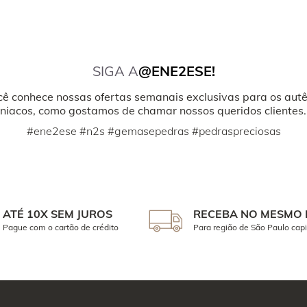
SIGA A
@ENE2ESE!
cê conhece nossas ofertas semanais exclusivas para os autê
iacos, como gostamos de chamar nossos queridos clientes.
#ene2ese #n2s #gemasepedras #pedraspreciosas
ATÉ 10X SEM JUROS
RECEBA NO MESMO 
Pague com o cartão de crédito
Para região de São Paulo capi