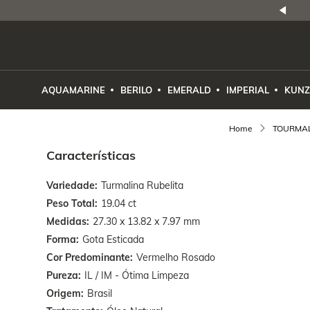
NATURAIS
|
PREÇO E PROCEDÊNCIA
ENE2ESE
AQUAMARINE
BERILO
EMERALD
IMPERIAL
KUNZ
TOURMAL
Características
Variedade
Turmalina Rubelita
Peso Total
19.04 ct
Medidas
27.30 x 13.82 x 7.97 mm
Forma
Gota Esticada
Cor Predominante
Vermelho Rosado
Pureza
IL / IM - Ótima Limpeza
Origem
Brasil