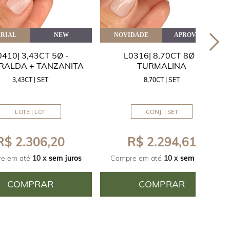
RIAL
NEW
NOVIDADE
APROVEITE
0410| 3,43CT 5Ø -
L0316| 8,70CT 8Ø -
RALDA + TANZANITA
TURMALINA
3,43CT | SET
8,70CT | SET
LOTE | LOT
CONJ. | SET
R$ 2.306,20
R$ 2.294,61
e em até
10 x
sem juros
Compre em até
10 x
sem juros
COMPRAR
COMPRAR