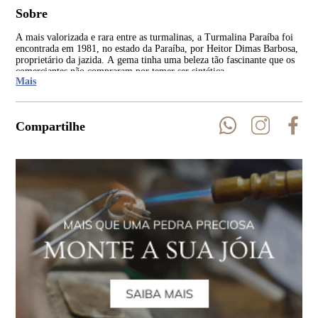
Sobre
A mais valorizada e rara entre as turmalinas, a Turmalina Paraíba foi
Ent
encontrada em 1981, no estado da Paraíba, por Heitor Dimas Barbosa,
par
proprietário da jazida. A gema tinha uma beleza tão fascinante que os
cer
comerciantes não compraram por temer ser sintética.
em 
Mais
Compartilhe