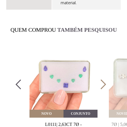
material.
QUEM COMPROU
TAMBÉM PESQUISOU
VEITE
NOVO
CONJUNTO
NOVI
MARINHA
L0111| 2,63CT 7Ø -
7Ø | 5