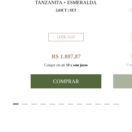
VAL
TANZANITA + ESMERALDA
MM
2,63CT | SET
LOTE | LOT
R$ 1.807,87
Com
uros
Compre em até
10 x
sem juros
COMPRAR