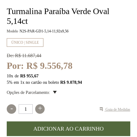
Turmalina Paraíba Verde Oval
5,14ct
Modelo
N2S-PAR-GD1-5,14-11,92x9,56
ÚNICO | SINGLE
De:
R$ 11.687,44
Por:
R$ 9.556,78
10
x
R$ 955,67
5% em 1x no cartão ou boleto
R$ 9.078,94
Opções de Parcelamento:
-
+
Guia de Medidas