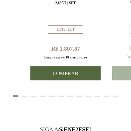
MM
2,63CT | SET
LOTE | LOT
R$ 1.807,87
Com
uros
Compre em até
10 x
sem juros
COMPRAR
SIGA A
@ENE2ESE!