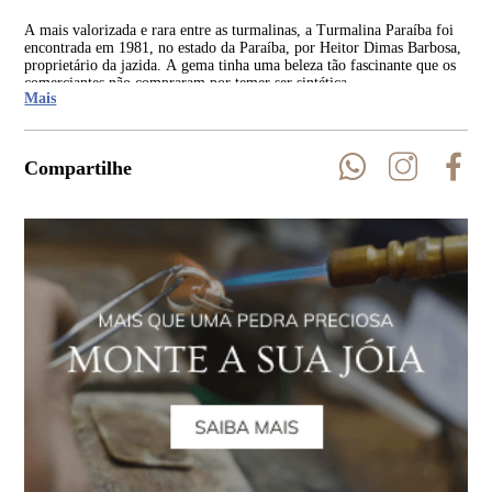
A mais valorizada e rara entre as turmalinas, a Turmalina Paraíba foi
Ent
encontrada em 1981, no estado da Paraíba, por Heitor Dimas Barbosa,
par
proprietário da jazida. A gema tinha uma beleza tão fascinante que os
cer
comerciantes não compraram por temer ser sintética.
em 
Mais
Compartilhe