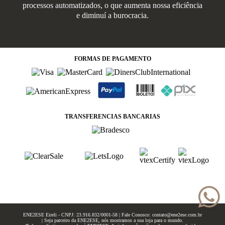
processos automatizados, o que aumenta nossa eficiência
e diminuí a burocracia.
FORMAS
DE PAGAMENTO
TRANSFERENCIAS BANCARIAS
ENE2ESE Eireli - CNPJ: 23.916.832/0001-58 | Fale Conosco: contato@ene2ese.com.br
| Seja parceiro da ENE2ESE, nós mostramos a sua loja para o mundo.