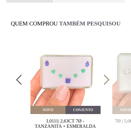
QUEM COMPROU
TAMBÉM PESQUISOU
VEITE
NOVO
CONJUNTO
NOVI
MARINHA
L0111| 2,63CT 7Ø -
7Ø | 5
VAL
TANZANITA + ESMERALDA