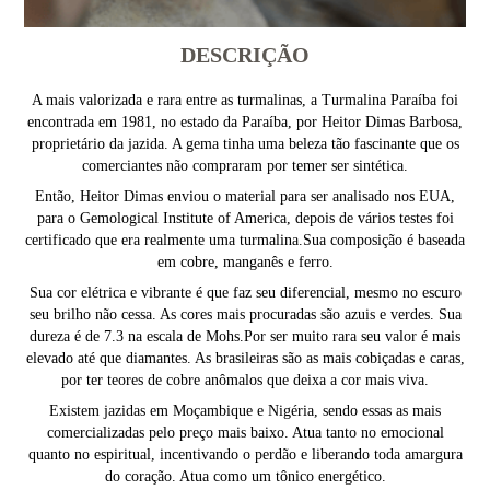
DESCRIÇÃO
A mais valorizada e rara entre as turmalinas, a Turmalina Paraíba foi
encontrada em 1981, no estado da Paraíba, por Heitor Dimas Barbosa,
proprietário da jazida. A gema tinha uma beleza tão fascinante que os
comerciantes não compraram por temer ser sintética.
Então, Heitor Dimas enviou o material para ser analisado nos EUA,
para o Gemological Institute of America, depois de vários testes foi
certificado que era realmente uma turmalina.Sua composição é baseada
em cobre, manganês e ferro.
Sua cor elétrica e vibrante é que faz seu diferencial, mesmo no escuro
seu brilho não cessa. As cores mais procuradas são azuis e verdes. Sua
dureza é de 7.3 na escala de Mohs.Por ser muito rara seu valor é mais
elevado até que diamantes. As brasileiras são as mais cobiçadas e caras,
por ter teores de cobre anômalos que deixa a cor mais viva.
Existem jazidas em Moçambique e Nigéria, sendo essas as mais
comercializadas pelo preço mais baixo. Atua tanto no emocional
quanto no espiritual, incentivando o perdão e liberando toda amargura
do coração. Atua como um tônico energético.