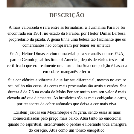
DESCRIÇÃO
A mais valorizada e rara entre as turmalinas, a Turmalina Paraíba foi
encontrada em 1981, no estado da Paraíba, por Heitor Dimas Barbosa,
proprietário da jazida. A gema tinha uma beleza tão fascinante que os
comerciantes não compraram por temer ser sintética.
Então, Heitor Dimas enviou o material para ser analisado nos EUA,
para o Gemological Institute of America, depois de vários testes foi
certificado que era realmente uma turmalina.Sua composição é baseada
em cobre, manganês e ferro.
Sua cor elétrica e vibrante é que faz seu diferencial, mesmo no escuro
seu brilho não cessa. As cores mais procuradas são azuis e verdes. Sua
dureza é de 7.3 na escala de Mohs.Por ser muito rara seu valor é mais
elevado até que diamantes. As brasileiras são as mais cobiçadas e caras,
por ter teores de cobre anômalos que deixa a cor mais viva.
Existem jazidas em Moçambique e Nigéria, sendo essas as mais
comercializadas pelo preço mais baixo. Atua tanto no emocional
quanto no espiritual, incentivando o perdão e liberando toda amargura
do coração. Atua como um tônico energético.