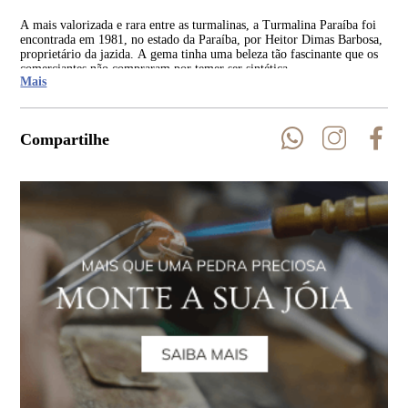
A mais valorizada e rara entre as turmalinas, a Turmalina Paraíba foi
Ent
encontrada em 1981, no estado da Paraíba, por Heitor Dimas Barbosa,
par
proprietário da jazida. A gema tinha uma beleza tão fascinante que os
cer
comerciantes não compraram por temer ser sintética.
em 
Mais
Compartilhe