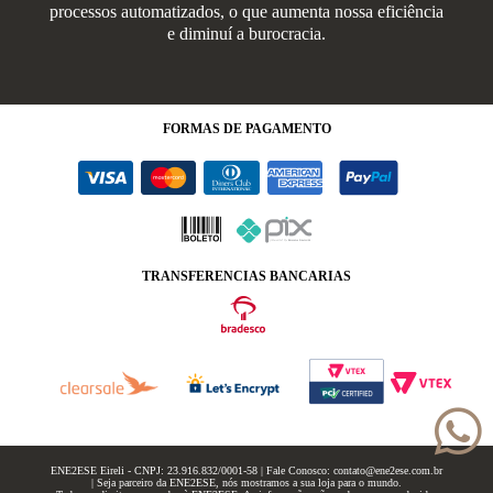
processos automatizados, o que aumenta nossa eficiência
e diminuí a burocracia.
FORMAS
DE PAGAMENTO
TRANSFERENCIAS BANCARIAS
ENE2ESE Eireli - CNPJ: 23.916.832/0001-58 | Fale Conosco: contato@ene2ese.com.br
| Seja parceiro da ENE2ESE, nós mostramos a sua loja para o mundo.