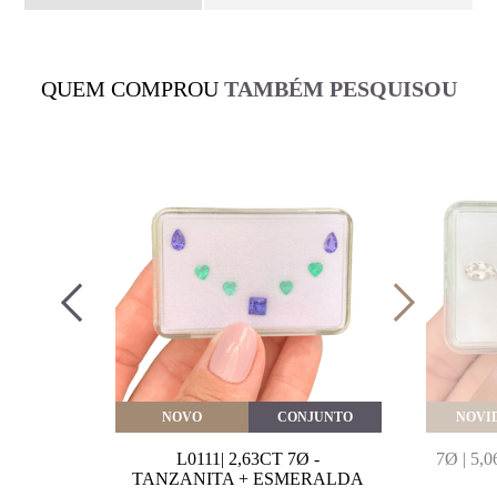
QUEM COMPROU
TAMBÉM PESQUISOU
VEITE
NOVO
CONJUNTO
NOVI
MARINHA
L0111| 2,63CT 7Ø -
7Ø | 5
VAL
TANZANITA + ESMERALDA