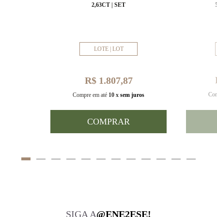
MM
2,63CT | SET
LOTE | LOT
R$ 1.807,87
Com
uros
Compre em até
10 x
sem juros
COMPRAR
SIGA A
@ENE2ESE!