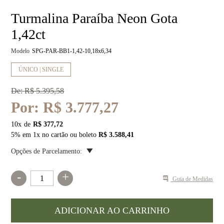
Turmalina Paraíba Neon Gota
1,42ct
Modelo
SPG-PAR-BB1-1,42-10,18x6,34
ÚNICO | SINGLE
De:
R$ 5.395,58
Por:
R$ 3.777,27
10
x
R$ 377,72
5% em 1x no cartão ou boleto
R$ 3.588,41
Opções de Parcelamento:
-
+
Guia de Medidas