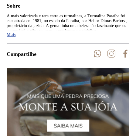
Sobre
A mais valorizada e rara entre as turmalinas, a Turmalina Paraíba foi
Ent
encontrada em 1981, no estado da Paraíba, por Heitor Dimas Barbosa,
par
proprietário da jazida. A gema tinha uma beleza tão fascinante que os
cer
comerciantes não compraram por temer ser sintética.
em 
Mais
Compartilhe