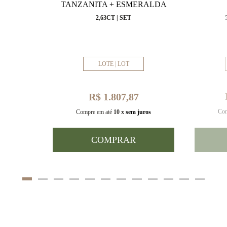
VAL
TANZANITA + ESMERALDA
MM
2,63CT | SET
LOTE | LOT
R$ 1.807,87
Com
uros
Compre em até
10 x
sem juros
COMPRAR