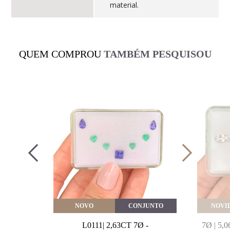
material.
QUEM COMPROU
TAMBÉM PESQUISOU
VEITE
NOVO
CONJUNTO
NOVI
MARINHA
L0111| 2,63CT 7Ø -
7Ø | 5