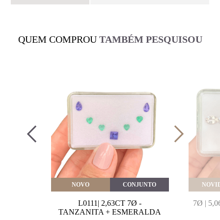
QUEM COMPROU
TAMBÉM PESQUISOU
VEITE
NOVO
CONJUNTO
NOVI
MARINHA
L0111| 2,63CT 7Ø -
7Ø | 5
VAL
TANZANITA + ESMERALDA