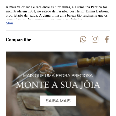
A mais valorizada e rara entre as turmalinas, a Turmalina Paraíba foi
Ent
encontrada em 1981, no estado da Paraíba, por Heitor Dimas Barbosa,
par
proprietário da jazida. A gema tinha uma beleza tão fascinante que os
cer
comerciantes não compraram por temer ser sintética.
em 
Mais
Compartilhe