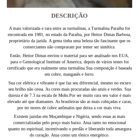
DESCRIÇÃO
A mais valorizada e rara entre as turmalinas, a Turmalina Paraíba foi
encontrada em 1981, no estado da Paraíba, por Heitor Dimas Barbosa,
proprietário da jazida. A gema tinha uma beleza tão fascinante que os
comerciantes não compraram por temer ser sintética.
Então, Heitor Dimas enviou o material para ser analisado nos EUA,
para o Gemological Institute of America, depois de vários testes foi
certificado que era realmente uma turmalina.Sua composição é baseada
em cobre, manganês e ferro.
Sua cor elétrica e vibrante é que faz seu diferencial, mesmo no escuro
seu brilho não cessa. As cores mais procuradas são azuis e verdes. Sua
dureza é de 7.3 na escala de Mohs.Por ser muito rara seu valor é mais
elevado até que diamantes. As brasileiras são as mais cobiçadas e caras,
por ter teores de cobre anômalos que deixa a cor mais viva.
Existem jazidas em Moçambique e Nigéria, sendo essas as mais
comercializadas pelo preço mais baixo. Atua tanto no emocional
quanto no espiritual, incentivando o perdão e liberando toda amargura
do coração. Atua como um tônico energético.