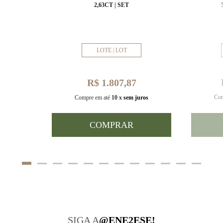
MM
2,63CT | SET
LOTE | LOT
R$ 1.807,87
Com
uros
Compre em até
10 x
sem juros
COMPRAR
SIGA A
@ENE2ESE!