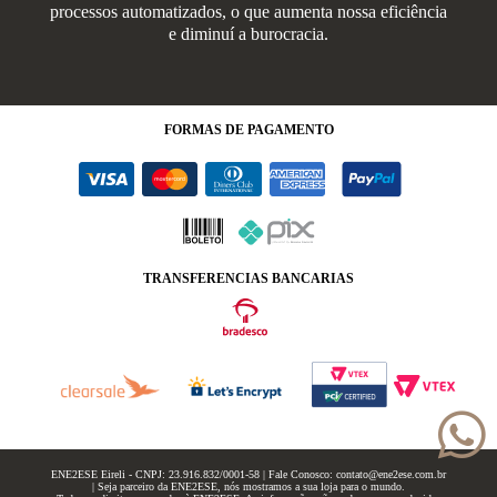
processos automatizados, o que aumenta nossa eficiência
e diminuí a burocracia.
FORMAS
DE PAGAMENTO
TRANSFERENCIAS BANCARIAS
ENE2ESE Eireli - CNPJ: 23.916.832/0001-58 | Fale Conosco: contato@ene2ese.com.br
| Seja parceiro da ENE2ESE, nós mostramos a sua loja para o mundo.