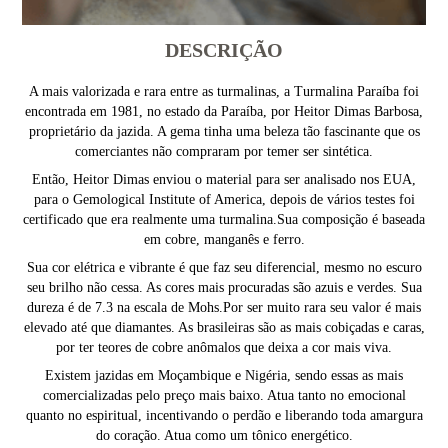
DESCRIÇÃO
A mais valorizada e rara entre as turmalinas, a Turmalina Paraíba foi
encontrada em 1981, no estado da Paraíba, por Heitor Dimas Barbosa,
proprietário da jazida. A gema tinha uma beleza tão fascinante que os
comerciantes não compraram por temer ser sintética.
Então, Heitor Dimas enviou o material para ser analisado nos EUA,
para o Gemological Institute of America, depois de vários testes foi
certificado que era realmente uma turmalina.Sua composição é baseada
em cobre, manganês e ferro.
Sua cor elétrica e vibrante é que faz seu diferencial, mesmo no escuro
seu brilho não cessa. As cores mais procuradas são azuis e verdes. Sua
dureza é de 7.3 na escala de Mohs.Por ser muito rara seu valor é mais
elevado até que diamantes. As brasileiras são as mais cobiçadas e caras,
por ter teores de cobre anômalos que deixa a cor mais viva.
Existem jazidas em Moçambique e Nigéria, sendo essas as mais
comercializadas pelo preço mais baixo. Atua tanto no emocional
quanto no espiritual, incentivando o perdão e liberando toda amargura
do coração. Atua como um tônico energético.