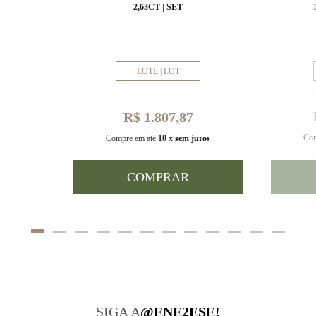
MM
2,63CT | SET
LOTE | LOT
R$ 1.807,87
Com
uros
Compre em até
10 x
sem juros
COMPRAR
SIGA A
@ENE2ESE!