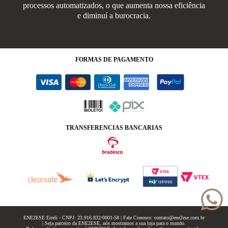
processos automatizados, o que aumenta nossa eficiência
e diminuí a burocracia.
FORMAS
DE PAGAMENTO
TRANSFERENCIAS BANCARIAS
ENE2ESE Eireli - CNPJ: 23.916.832/0001-58 | Fale Conosco: contato@ene2ese.com.br
| Seja parceiro da ENE2ESE, nós mostramos a sua loja para o mundo.