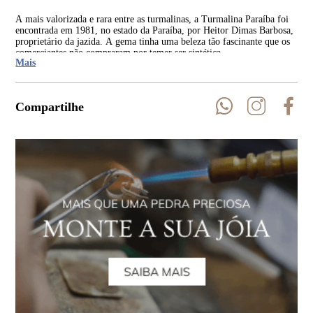
A mais valorizada e rara entre as turmalinas, a Turmalina Paraíba foi
Ent
encontrada em 1981, no estado da Paraíba, por Heitor Dimas Barbosa,
par
proprietário da jazida. A gema tinha uma beleza tão fascinante que os
cer
comerciantes não compraram por temer ser sintética.
em 
Mais
Compartilhe