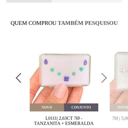
QUEM COMPROU
TAMBÉM PESQUISOU
VEITE
NOVO
CONJUNTO
NOVI
MARINHA
L0111| 2,63CT 7Ø -
7Ø | 5
VAL
TANZANITA + ESMERALDA