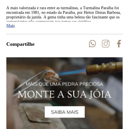
A mais valorizada e rara entre as turmalinas, a Turmalina Paraíba foi
Ent
encontrada em 1981, no estado da Paraíba, por Heitor Dimas Barbosa,
par
proprietário da jazida. A gema tinha uma beleza tão fascinante que os
cer
comerciantes não compraram por temer ser sintética.
em 
Mais
Compartilhe