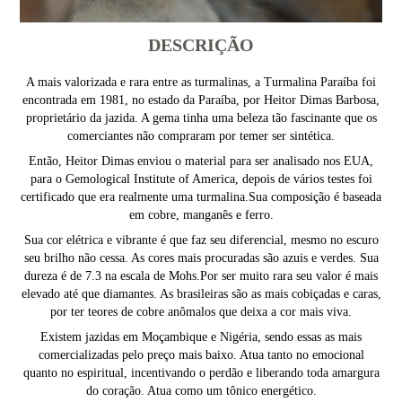
DESCRIÇÃO
A mais valorizada e rara entre as turmalinas, a Turmalina Paraíba foi
encontrada em 1981, no estado da Paraíba, por Heitor Dimas Barbosa,
proprietário da jazida. A gema tinha uma beleza tão fascinante que os
comerciantes não compraram por temer ser sintética.
Então, Heitor Dimas enviou o material para ser analisado nos EUA,
para o Gemological Institute of America, depois de vários testes foi
certificado que era realmente uma turmalina.Sua composição é baseada
em cobre, manganês e ferro.
Sua cor elétrica e vibrante é que faz seu diferencial, mesmo no escuro
seu brilho não cessa. As cores mais procuradas são azuis e verdes. Sua
dureza é de 7.3 na escala de Mohs.Por ser muito rara seu valor é mais
elevado até que diamantes. As brasileiras são as mais cobiçadas e caras,
por ter teores de cobre anômalos que deixa a cor mais viva.
Existem jazidas em Moçambique e Nigéria, sendo essas as mais
comercializadas pelo preço mais baixo. Atua tanto no emocional
quanto no espiritual, incentivando o perdão e liberando toda amargura
do coração. Atua como um tônico energético.