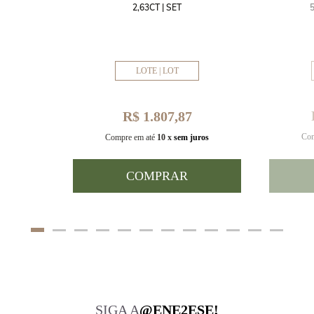
MM
2,63CT | SET
LOTE | LOT
R$ 1.807,87
Com
uros
Compre em até
10 x
sem juros
COMPRAR
SIGA A
@ENE2ESE!