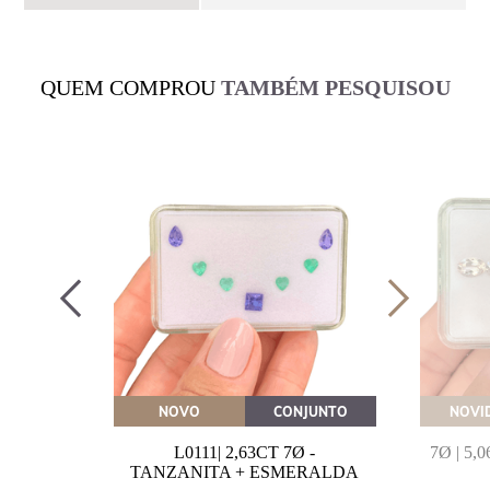
QUEM COMPROU
TAMBÉM PESQUISOU
OVEITE
NOVO
CONJUNTO
NOVI
MARINHA
L0111| 2,63CT 7Ø -
7Ø | 5
VAL
TANZANITA + ESMERALDA