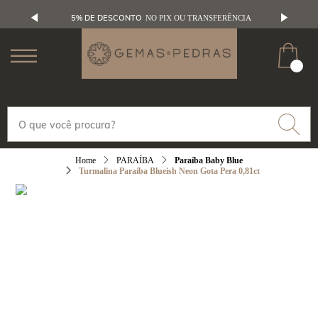
5% DE DESCONTO
NO PIX OU TRANSFERÊNCIA
PARAÍBA
Paraíba Baby Blue
Turmalina Paraíba Blueish Neon Gota Pera 0,81ct