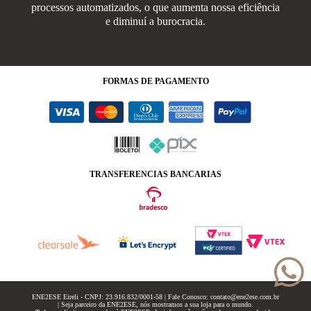
processos automatizados, o que aumenta nossa eficiência
e diminuí a burocracia.
FORMAS
DE PAGAMENTO
TRANSFERENCIAS BANCARIAS
ENE2ESE Eireli - CNPJ: 23.916.832/0001-58 | Fale Conosco: contato@ene2ese.com.br
| Seja parceiro da ENE2ESE, nós mostramos a sua loja para o mundo.