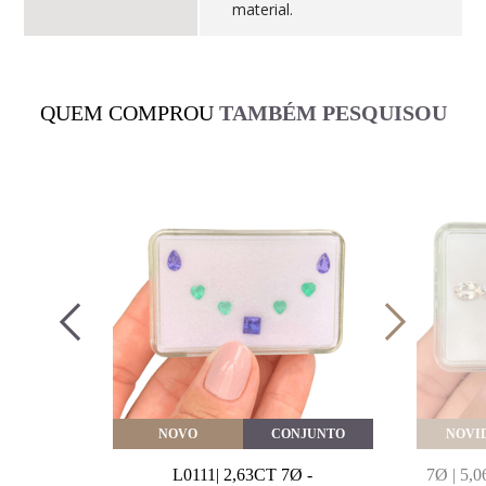
material.
QUEM COMPROU
TAMBÉM PESQUISOU
VEITE
NOVO
CONJUNTO
NOVI
MARINHA
L0111| 2,63CT 7Ø -
7Ø | 5