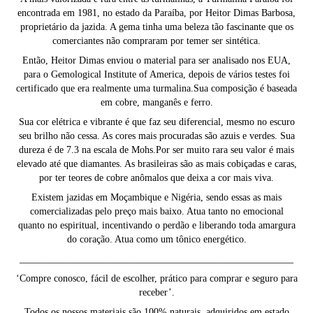
encontrada em 1981, no estado da Paraíba, por Heitor Dimas Barbosa,
proprietário da jazida. A gema tinha uma beleza tão fascinante que os
comerciantes não compraram por temer ser sintética.
Então, Heitor Dimas enviou o material para ser analisado nos EUA,
para o Gemological Institute of America, depois de vários testes foi
certificado que era realmente uma turmalina.Sua composição é baseada
em cobre, manganês e ferro.
Sua cor elétrica e vibrante é que faz seu diferencial, mesmo no escuro
seu brilho não cessa. As cores mais procuradas são azuis e verdes. Sua
dureza é de 7.3 na escala de Mohs.Por ser muito rara seu valor é mais
elevado até que diamantes. As brasileiras são as mais cobiçadas e caras,
por ter teores de cobre anômalos que deixa a cor mais viva.
Existem jazidas em Moçambique e Nigéria, sendo essas as mais
comercializadas pelo preço mais baixo. Atua tanto no emocional
quanto no espiritual, incentivando o perdão e liberando toda amargura
do coração. Atua como um tônico energético.
________________________________________________________
‘Compre conosco, fácil de escolher, prático para comprar e seguro para
receber’.
Todos os nossos materiais são 100% naturais, adquiridos em estado