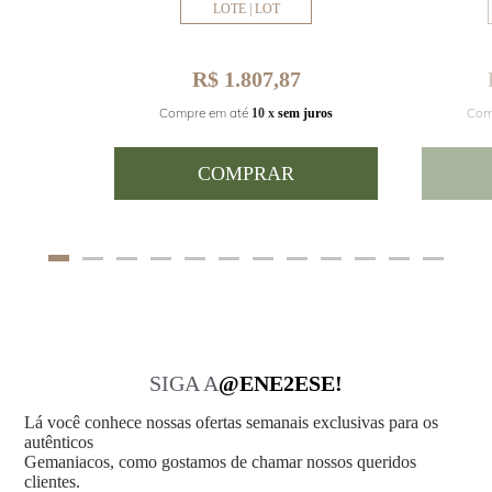
LOTE | LOT
R$ 1.807,87
Com
Compre em até
juros
10 x
sem juros
COMPRAR
SIGA A
@ENE2ESE!
Lá você conhece nossas ofertas semanais exclusivas para os
autênticos
Gemaniacos, como gostamos de chamar nossos queridos
clientes.