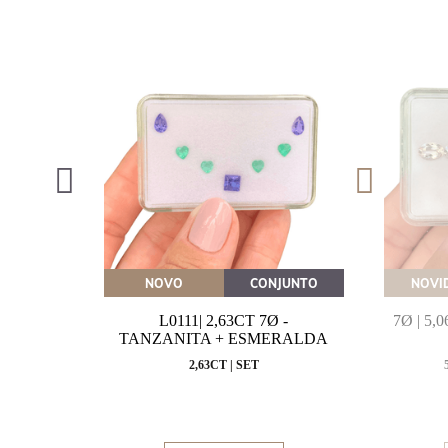
OVEITE
NOVO
CONJUNTO
NOVI
MARINHA
L0111| 2,63CT 7Ø -
7Ø | 5
VAL
TANZANITA + ESMERALDA
MM
2,63CT | SET