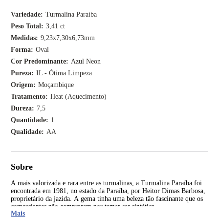
Variedade
Turmalina Paraíba
Peso Total
3,41 ct
Medidas
9,23x7,30x6,73mm
Forma
Oval
Cor Predominante
Azul Neon
Pureza
IL - Ótima Limpeza
Origem
Moçambique
Tratamento
Heat (Aquecimento)
Dureza
7,5
Quantidade
1
Qualidade
AA
Sobre
A mais valorizada e rara entre as turmalinas, a Turmalina Paraíba foi
Ent
encontrada em 1981, no estado da Paraíba, por Heitor Dimas Barbosa,
par
proprietário da jazida. A gema tinha uma beleza tão fascinante que os
cer
comerciantes não compraram por temer ser sintética.
em 
Mais