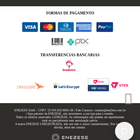
FORMAS
DE PAGAMENTO
TRANSFERENCIAS BANCARIAS
ENE2ESE Eireli - CNPJ: 23.916.832/0001-58 | Fale Conosco: contato@ene2ese.com.br
| Seja parceiro da ENE2ESE, nós mostramos a sua loja para o mundo.
Todos os direitos reservados à ENE2ESE. As informações não podem ser reproduzidas
total ou parcialmente sem autorização prévia.
A marca ENE2ESE é REGISTRADA, não use sem o nosso consentimento. Em caso de
dúvida, entre em contato.