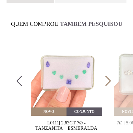
QUEM COMPROU
TAMBÉM PESQUISOU
VEITE
NOVO
CONJUNTO
NOVI
MARINHA
L0111| 2,63CT 7Ø -
7Ø | 5
VAL
TANZANITA + ESMERALDA