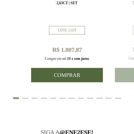
MM
2,63CT | SET
LOTE | LOT
R$ 1.807,87
Com
uros
Compre em até
10 x
sem juros
COMPRAR
SIGA A
@ENE2ESE!