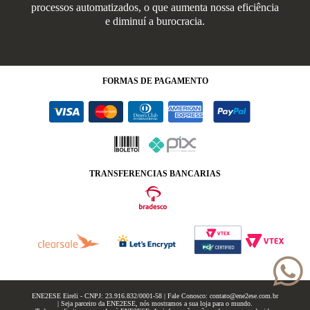
processos automatizados, o que aumenta nossa eficiência
e diminuí a burocracia.
FORMAS
DE PAGAMENTO
TRANSFERENCIAS BANCARIAS
ENE2ESE Eireli - CNPJ: 23.916.832/0001-58 | Fale Conosco: contato@ene2ese.com.br
| Seja parceiro da ENE2ESE, nós mostramos a sua loja para o mundo.