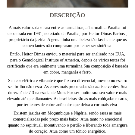
DESCRIÇÃO
A mais valorizada e rara entre as turmalinas, a Turmalina Paraíba foi
encontrada em 1981, no estado da Paraíba, por Heitor Dimas Barbosa,
proprietário da jazida. A gema tinha uma beleza tão fascinante que os
comerciantes não compraram por temer ser sintética.
Então, Heitor Dimas enviou o material para ser analisado nos EUA,
para o Gemological Institute of America, depois de vários testes foi
certificado que era realmente uma turmalina.Sua composição é baseada
em cobre, manganês e ferro.
Sua cor elétrica e vibrante é que faz seu diferencial, mesmo no escuro
seu brilho não cessa. As cores mais procuradas são azuis e verdes. Sua
dureza é de 7.3 na escala de Mohs.Por ser muito rara seu valor é mais
elevado até que diamantes. As brasileiras são as mais cobiçadas e caras,
por ter teores de cobre anômalos que deixa a cor mais viva.
Existem jazidas em Moçambique e Nigéria, sendo essas as mais
comercializadas pelo preço mais baixo. Atua tanto no emocional
quanto no espiritual, incentivando o perdão e liberando toda amargura
do coração. Atua como um tônico energético.