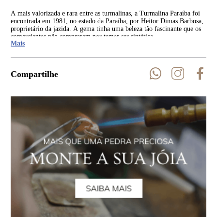
A mais valorizada e rara entre as turmalinas, a Turmalina Paraíba foi
Ent
encontrada em 1981, no estado da Paraíba, por Heitor Dimas Barbosa,
par
proprietário da jazida. A gema tinha uma beleza tão fascinante que os
cer
comerciantes não compraram por temer ser sintética.
em 
Mais
Compartilhe