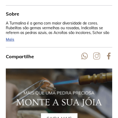
Sobre
A Turmalina é a gema com maior diversidade de cores.
As 
Rubelitas são gemas vermelhas ou rosadas, Indicolitas se
Rep
referem as pedras azuis, as Acroítas são incolores, Schor são
Aus
as negras, Siberita vão do vermelho lilás até o azul violeta, as
EU
Mais
verdes são Verdelita, Dravita são amarelo-castanho a amarelo
escuro.
Compartilhe