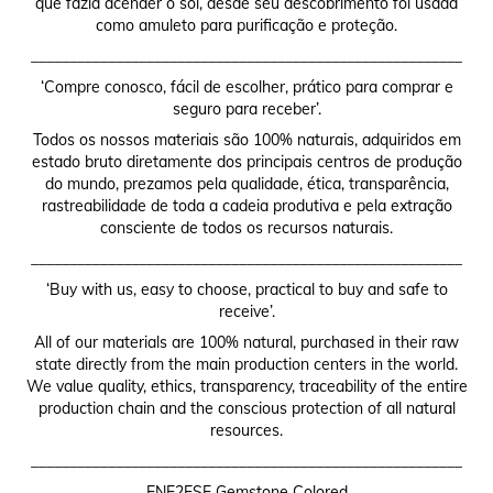
que fazia acender o sol, desde seu descobrimento foi usada
como amuleto para purificação e proteção.
________________________________________________________
‘Compre conosco, fácil de escolher, prático para comprar e
seguro para receber’.
Todos os nossos materiais são 100% naturais, adquiridos em
estado bruto diretamente dos principais centros de produção
do mundo, prezamos pela qualidade, ética, transparência,
rastreabilidade de toda a cadeia produtiva e pela extração
consciente de todos os recursos naturais.
________________________________________________________
‘Buy with us, easy to choose, practical to buy and safe to
receive’.
All of our materials are 100% natural, purchased in their raw
state directly from the main production centers in the world.
We value quality, ethics, transparency, traceability of the entire
production chain and the conscious protection of all natural
resources.
________________________________________________________
ENE2ESE Gemstone Colored