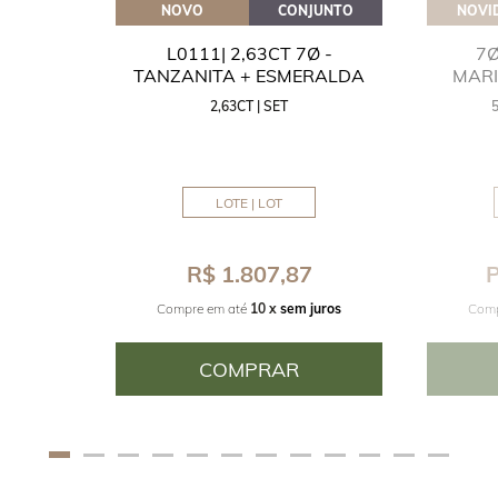
OVEITE
NOVO
CONJUNTO
NOVI
GUA
L0111| 2,63CT 7Ø -
7Ø
NITA
TANZANITA + ESMERALDA
MAR
2,63CT | SET
MM
LOTE | LOT
8
R$ 1.807,87
P
juros
Compre em até
10 x
sem juros
Comp
COMPRAR