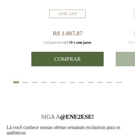
LOTE | LOT
R$ 1.807,87
Com
Compre em até
juros
10 x
sem juros
COMPRAR
SIGA A
@ENE2ESE!
Lá você conhece nossas ofertas semanais exclusivas para os
autênticos