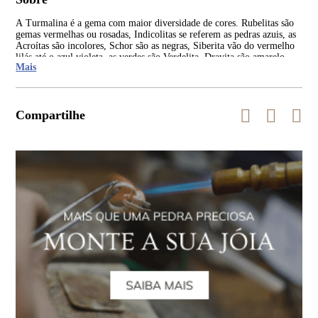
A Turmalina é a gema com maior diversidade de cores. Rubelitas são
As 
gemas vermelhas ou rosadas, Indicolitas se referem as pedras azuis, as
Rep
Acroítas são incolores, Schor são as negras, Siberita vão do vermelho
Índ
lilás até o azul violeta, as verdes são Verdelita, Dravita são amarelo-
Mais
castanho a amarelo escuro.
Compartilhe