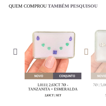
QUEM COMPROU
TAMBÉM PESQUISOU
OVEITE
NOVO
CONJUNTO
NOVI
MARINHA
L0111| 2,63CT 7Ø -
7Ø | 5
VAL
TANZANITA + ESMERALDA
MM
2,63CT | SET