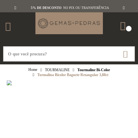
5% DE DESCONTO
NO PIX OU TRANSFERÊNCIA
TOURMALINE
Tourmaline Bi-Color
Turmalina Bicolor Baguete Retangular 3,88ct