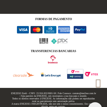
FORMAS
DE PAGAMENTO
TRANSFERENCIAS BANCARIAS
ENE2ESE Eireli - CNPJ: 23.916.832/0001-58 | Fale Conosco: contato@ene2ese.com.br
| Seja parceiro da ENE2ESE, nós mostramos a sua loja para o mundo.
Todos os direitos reservados à ENE2ESE. As informações não podem ser reproduzidas
total ou parcialmente sem autorização prévia.
A marca ENE2ESE é REGISTRADA, não use sem o nosso consentimento. Em caso de
dúvida, entre em contato.