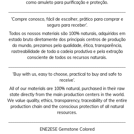
como amuleto para purificação e proteção.
________________________________________________________
‘Compre conosco, fácil de escolher, prático para comprar e
seguro para receber’.
Todos os nossos materiais são 100% naturais, adquiridos em
estado bruto diretamente dos principais centros de produção
do mundo, prezamos pela qualidade, ética, transparência,
rastreabilidade de toda a cadeia produtiva e pela extração
consciente de todos os recursos naturais.
________________________________________________________
‘Buy with us, easy to choose, practical to buy and safe to
receive’.
All of our materials are 100% natural, purchased in their raw
state directly from the main production centers in the world.
We value quality, ethics, transparency, traceability of the entire
production chain and the conscious protection of all natural
resources.
________________________________________________________
ENE2ESE Gemstone Colored