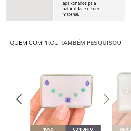
apaixonados pela
naturalidade de um
material.
QUEM COMPROU
TAMBÉM PESQUISOU
OVEITE
NOVO
CONJUNTO
NOVI