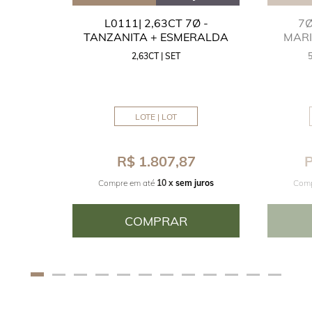
GUA
L0111| 2,63CT 7Ø -
7Ø
NITA
TANZANITA + ESMERALDA
MAR
2,63CT | SET
MM
LOTE | LOT
8
R$ 1.807,87
P
juros
Compre em até
10 x
sem juros
Comp
COMPRAR