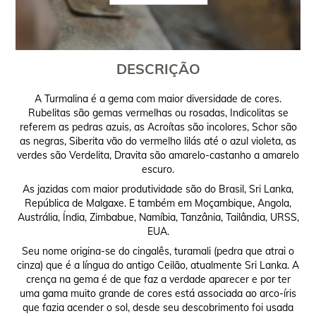
DESCRIÇÃO
A Turmalina é a gema com maior diversidade de cores.
Rubelitas são gemas vermelhas ou rosadas, Indicolitas se
referem as pedras azuis, as Acroítas são incolores, Schor são
as negras, Siberita vão do vermelho lilás até o azul violeta, as
verdes são Verdelita, Dravita são amarelo-castanho a amarelo
escuro.
As jazidas com maior produtividade são do Brasil, Sri Lanka,
República de Malgaxe. E também em Moçambique, Angola,
Austrália, Índia, Zimbabue, Namíbia, Tanzânia, Tailândia, URSS,
EUA.
Seu nome origina-se do cingalês, turamali (pedra que atrai o
cinza) que é a língua do antigo Ceilão, atualmente Sri Lanka. A
crença na gema é de que faz a verdade aparecer e por ter
uma gama muito grande de cores está associada ao arco-íris
que fazia acender o sol, desde seu descobrimento foi usada