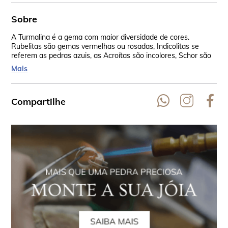
Sobre
A Turmalina é a gema com maior diversidade de cores.
As 
Rubelitas são gemas vermelhas ou rosadas, Indicolitas se
Rep
referem as pedras azuis, as Acroítas são incolores, Schor são
Aus
as negras, Siberita vão do vermelho lilás até o azul violeta, as
EU
Mais
verdes são Verdelita, Dravita são amarelo-castanho a amarelo
escuro.
Compartilhe