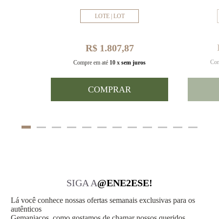
LOTE | LOT
R$ 1.807,87
Com
uros
Compre em até
10 x
sem juros
COMPRAR
SIGA A
@ENE2ESE!
Lá você conhece nossas ofertas semanais exclusivas para os
autênticos
Gemaniacos, como gostamos de chamar nossos queridos