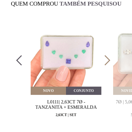
QUEM COMPROU
TAMBÉM PESQUISOU
VEITE
NOVO
CONJUNTO
NOVI
MARINHA
L0111| 2,63CT 7Ø -
7Ø | 5
VAL
TANZANITA + ESMERALDA
MM
2,63CT | SET