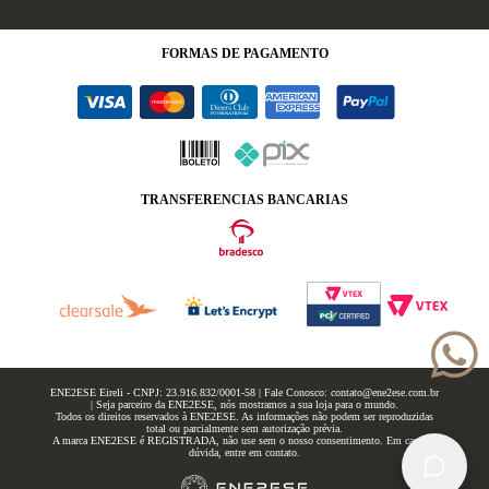
FORMAS
DE PAGAMENTO
TRANSFERENCIAS BANCARIAS
ENE2ESE Eireli - CNPJ: 23.916.832/0001-58 | Fale Conosco: contato@ene2ese.com.br
| Seja parceiro da ENE2ESE, nós mostramos a sua loja para o mundo.
Todos os direitos reservados à ENE2ESE. As informações não podem ser reproduzidas
total ou parcialmente sem autorização prévia.
A marca ENE2ESE é REGISTRADA, não use sem o nosso consentimento. Em caso de
dúvida, entre em contato.