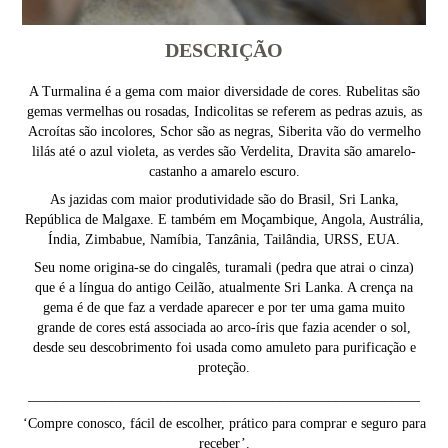
DESCRIÇÃO
A Turmalina é a gema com maior diversidade de cores. Rubelitas são
gemas vermelhas ou rosadas, Indicolitas se referem as pedras azuis, as
Acroítas são incolores, Schor são as negras, Siberita vão do vermelho
lilás até o azul violeta, as verdes são Verdelita, Dravita são amarelo-
castanho a amarelo escuro.
As jazidas com maior produtividade são do Brasil, Sri Lanka,
República de Malgaxe. E também em Moçambique, Angola, Austrália,
Índia, Zimbabue, Namíbia, Tanzânia, Tailândia, URSS, EUA.
Seu nome origina-se do cingalês, turamali (pedra que atrai o cinza)
que é a língua do antigo Ceilão, atualmente Sri Lanka. A crença na
gema é de que faz a verdade aparecer e por ter uma gama muito
grande de cores está associada ao arco-íris que fazia acender o sol,
desde seu descobrimento foi usada como amuleto para purificação e
proteção.
________________________________________________________
‘Compre conosco, fácil de escolher, prático para comprar e seguro para
receber’.