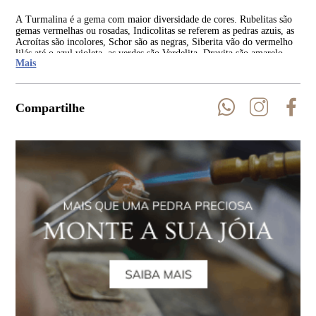
A Turmalina é a gema com maior diversidade de cores. Rubelitas são
As 
gemas vermelhas ou rosadas, Indicolitas se referem as pedras azuis, as
Rep
Acroítas são incolores, Schor são as negras, Siberita vão do vermelho
Índ
lilás até o azul violeta, as verdes são Verdelita, Dravita são amarelo-
Mais
castanho a amarelo escuro.
Compartilhe