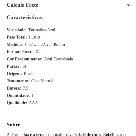
Calcule Frete
Características
Variedade
Turmalina Azul
Peso Total
1.10 ct
Medidas
6.62 x 5.22 x 3.36 mm
Forma
EmeraldCut
Cor Predominante
Azul Esverdeada
Pureza
SI
Origem
Brasil
Tratamento
Óleo Natural
Dureza
7,5
Quantidade
1
Qualidade
AAA
Sobre
A Turmalina é a gema com maior diversidade de cores. Rubelitas são
As 