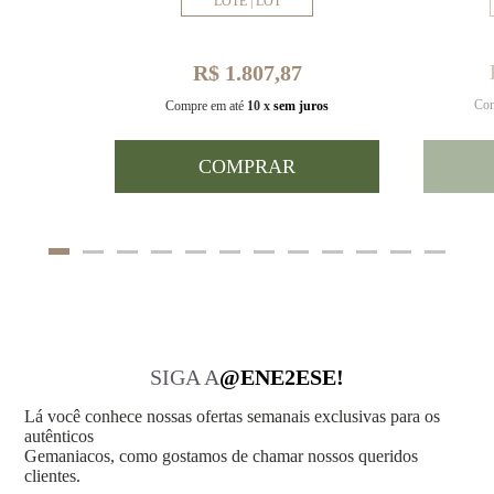
LOTE | LOT
R$ 1.807,87
Com
uros
Compre em até
10 x
sem juros
COMPRAR
SIGA A
@ENE2ESE!
Lá você conhece nossas ofertas semanais exclusivas para os
autênticos
Gemaniacos, como gostamos de chamar nossos queridos
clientes.