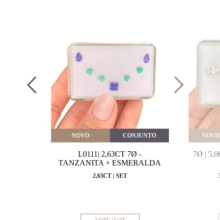
VEITE
NOVO
CONJUNTO
NOVI
MARINHA
L0111| 2,63CT 7Ø -
7Ø | 5
VAL
TANZANITA + ESMERALDA
MM
2,63CT | SET