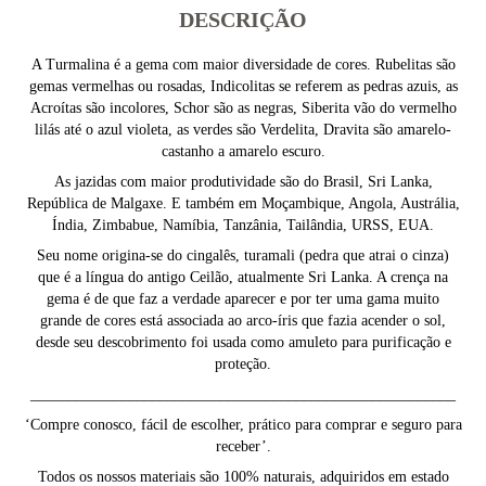
DESCRIÇÃO
A Turmalina é a gema com maior diversidade de cores. Rubelitas são
gemas vermelhas ou rosadas, Indicolitas se referem as pedras azuis, as
Acroítas são incolores, Schor são as negras, Siberita vão do vermelho
lilás até o azul violeta, as verdes são Verdelita, Dravita são amarelo-
castanho a amarelo escuro.
As jazidas com maior produtividade são do Brasil, Sri Lanka,
República de Malgaxe. E também em Moçambique, Angola, Austrália,
Índia, Zimbabue, Namíbia, Tanzânia, Tailândia, URSS, EUA.
Seu nome origina-se do cingalês, turamali (pedra que atrai o cinza)
que é a língua do antigo Ceilão, atualmente Sri Lanka. A crença na
gema é de que faz a verdade aparecer e por ter uma gama muito
grande de cores está associada ao arco-íris que fazia acender o sol,
desde seu descobrimento foi usada como amuleto para purificação e
proteção.
________________________________________________________
‘Compre conosco, fácil de escolher, prático para comprar e seguro para
receber’.
Todos os nossos materiais são 100% naturais, adquiridos em estado