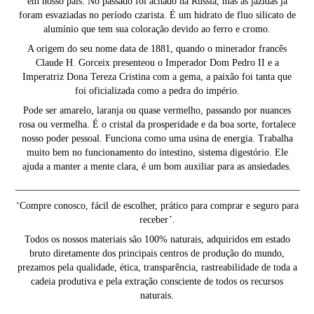
em nosso país. No passado foi achado na Rússia, mas as jazidas já
foram esvaziadas no período czarista. É um hidrato de fluo silicato de
alumínio que tem sua coloração devido ao ferro e cromo.
A origem do seu nome data de 1881, quando o minerador francês
Claude H. Gorceix presenteou o Imperador Dom Pedro II e a
Imperatriz Dona Tereza Cristina com a gema, a paixão foi tanta que
foi oficializada como a pedra do império.
Pode ser amarelo, laranja ou quase vermelho, passando por nuances
rosa ou vermelha. É o cristal da prosperidade e da boa sorte, fortalece
nosso poder pessoal. Funciona como uma usina de energia. Trabalha
muito bem no funcionamento do intestino, sistema digestório. Ele
ajuda a manter a mente clara, é um bom auxiliar para as ansiedades.
__________________________________________________________
‘Compre conosco, fácil de escolher, prático para comprar e seguro para
receber’.
Todos os nossos materiais são 100% naturais, adquiridos em estado
bruto diretamente dos principais centros de produção do mundo,
prezamos pela qualidade, ética, transparência, rastreabilidade de toda a
cadeia produtiva e pela extração consciente de todos os recursos
naturais.