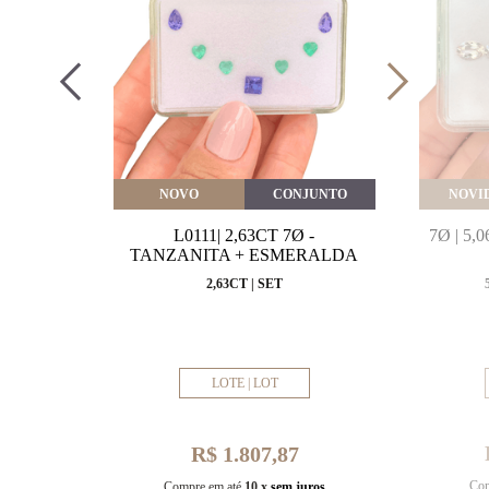
VEITE
NOVO
CONJUNTO
NOVI
MARINHA
L0111| 2,63CT 7Ø -
7Ø | 5
VAL
TANZANITA + ESMERALDA
MM
2,63CT | SET
LOTE | LOT
R$ 1.807,87
Com
uros
Compre em até
10 x
sem juros