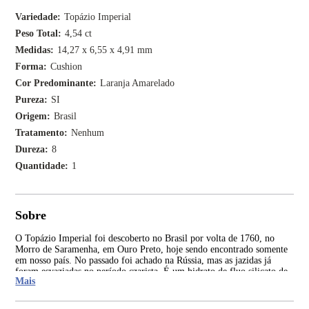
Variedade
Topázio Imperial
Peso Total
4,54 ct
Medidas
14,27 x 6,55 x 4,91 mm
Forma
Cushion
Cor Predominante
Laranja Amarelado
Pureza
SI
Origem
Brasil
Tratamento
Nenhum
Dureza
8
Quantidade
1
Sobre
O Topázio Imperial foi descoberto no Brasil por volta de 1760, no
A o
Morro de Saramenha, em Ouro Preto, hoje sendo encontrado somente
Cla
em nosso país. No passado foi achado na Rússia, mas as jazidas já
Imp
foram esvaziadas no período czarista. É um hidrato de fluo silicato de
foi
Mais
alumínio que tem sua coloração devido ao ferro e cromo.