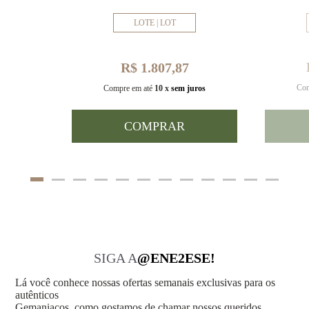
LOTE | LOT
R$ 1.807,87
Com
uros
Compre em até
10 x
sem juros
COMPRAR
SIGA A
@ENE2ESE!
Lá você conhece nossas ofertas semanais exclusivas para os
autênticos
Gemaniacos, como gostamos de chamar nossos queridos