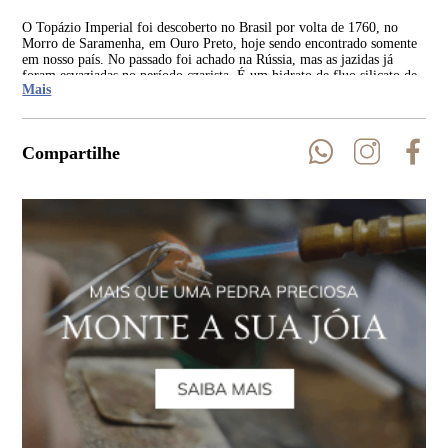
O Topázio Imperial foi descoberto no Brasil por volta de 1760, no
A o
Morro de Saramenha, em Ouro Preto, hoje sendo encontrado somente
Cla
em nosso país. No passado foi achado na Rússia, mas as jazidas já
Imp
foram esvaziadas no período czarista. É um hidrato de fluo silicato de
foi
Mais
alumínio que tem sua coloração devido ao ferro e cromo.
Compartilhe