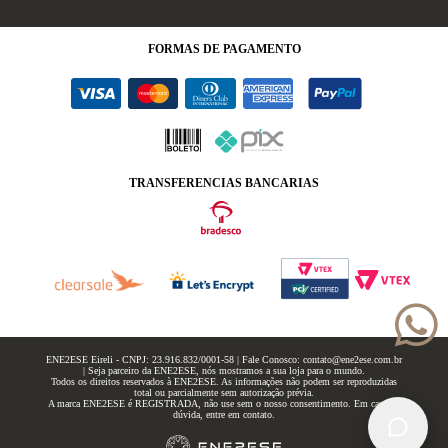
FORMAS
DE PAGAMENTO
TRANSFERENCIAS BANCARIAS
ENE2ESE Eireli - CNPJ: 23.916.832/0001-58 | Fale Conosco: contato@ene2ese.com.br
| Seja parceiro da ENE2ESE, nós mostramos a sua loja para o mundo.
Todos os direitos reservados à ENE2ESE. As informações não podem ser reproduzidas
total ou parcialmente sem autorização prévia.
A marca ENE2ESE é REGISTRADA, não use sem o nosso consentimento. Em caso de
dúvida, entre em contato.