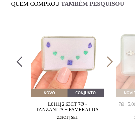
QUEM COMPROU
TAMBÉM PESQUISOU
OVEITE
NOVO
CONJUNTO
NOVI
MARINHA
L0111| 2,63CT 7Ø -
7Ø | 5
VAL
TANZANITA + ESMERALDA
MM
2,63CT | SET