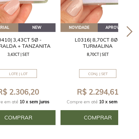
RIAL
NEW
NOVIDADE
APROVEITE
0410| 3,43CT 5Ø -
L0316| 8,70CT 8Ø -
RALDA + TANZANITA
TURMALINA
3,43CT | SET
8,70CT | SET
LOTE | LOT
CONJ. | SET
R$ 2.306,20
R$ 2.294,61
e em até
10 x
sem juros
Compre em até
10 x
sem juros
COMPRAR
COMPRAR