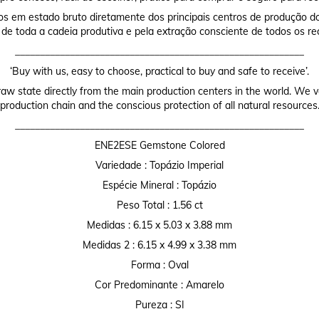
os em estado bruto diretamente dos principais centros de produção do
 de toda a cadeia produtiva e pela extração consciente de todos os re
__________________________________________________________
‘Buy with us, easy to choose, practical to buy and safe to receive’.
raw state directly from the main production centers in the world. We valu
production chain and the conscious protection of all natural resources
__________________________________________________________
ENE2ESE Gemstone Colored
Variedade : Topázio Imperial
Espécie Mineral : Topázio
Peso Total : 1.56 ct
Medidas : 6.15 x 5.03 x 3.88 mm
Medidas 2 : 6.15 x 4.99 x 3.38 mm
Forma : Oval
Cor Predominante : Amarelo
Pureza : SI