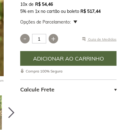
10
x
R$ 54,46
5% em 1x no cartão ou boleto
R$ 517,44
Opções de Parcelamento:
-
+
Guia de Medidas
e vermelho,
____________________________________________________
melha. É o
rte,
Compra 100% Segura
nciona como
uito bem no
oom
a digestório.
Calcule Frete
 é um bom