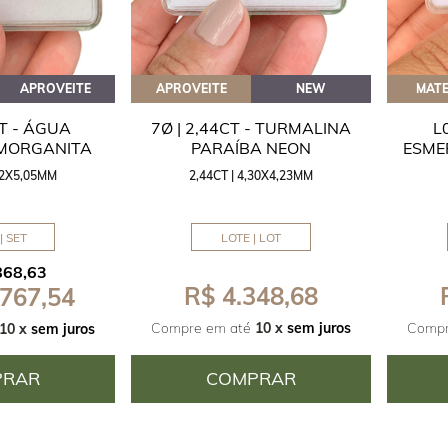
APROVEITE
APROVEITE
NEW
MATE
CT - ÁGUA
7Ø | 2,44CT - TURMALINA
L
 MORGANITA
PARAÍBA NEON
ESME
,42X5,05MM
2,44CT | 4,30X4,23MM
| SET
LOTE | LOT
868,63
R$ 4.348,68
 767,54
Compre em até
10 x
sem juros
Compr
10 x
sem juros
PRAR
COMPRAR