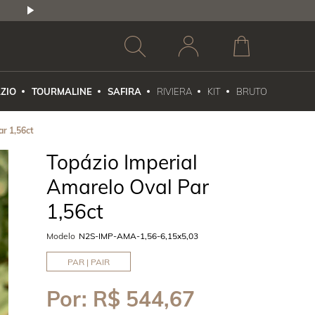
2,5% DE DESCONTO
1X NO CARTÃO DE CR
ZIO
TOURMALINE
SAFIRA
RIVIERA
KIT
BRUTO
ar 1,56ct
Topázio Imperial
Amarelo Oval Par
1,56ct
Modelo
N2S-IMP-AMA-1,56-6,15x5,03
PAR | PAIR
Por:
R$ 544,67