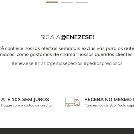
SIGA A
@ENE2ESE!
cê conhece nossas ofertas semanais exclusivas para os autê
iacos, como gostamos de chamar nossos queridos clientes.
#ene2ese #n2s #gemasepedras #pedraspreciosas
ATÉ 10X SEM JUROS
RECEBA NO MESMO 
Pague com o cartão de crédito
Para região de São Paulo capi