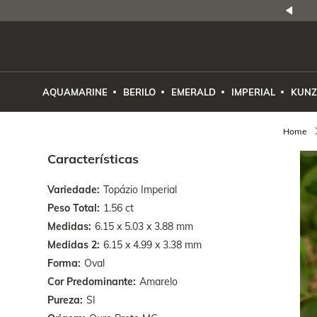
NATURAIS
|
PREÇO E PROCEDÊNCIA
ENE2ESE
AQUAMARINE
BERILO
EMERALD
IMPERIAL
KUNZ
Características
Variedade
Topázio Imperial
Peso Total
1.56 ct
Medidas
6.15 x 5.03 x 3.88 mm
Medidas 2
6.15 x 4.99 x 3.38 mm
Forma
Oval
Cor Predominante
Amarelo
Pureza
SI