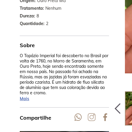
Origem
Ouro Preto MG
Tratamento
Nenhum
Dureza
8
Quantidade
2
Sobre
O Topázio Imperial foi descoberto no Brasil por
A origem do
volta de 1760, no Morro de Saramenha, em
minerador f
Ouro Preto, hoje sendo encontrado somente
presenteou 
em nosso país. No passado foi achado na
Imperatriz 
Rússia, mas as jazidas já foram esvaziadas no
paixão foi t
período czarista. É um hidrato de fluo silicato
pedra do imp
de alumínio que tem sua coloração devido ao
ferro e cromo.
Mais
Compartilhe