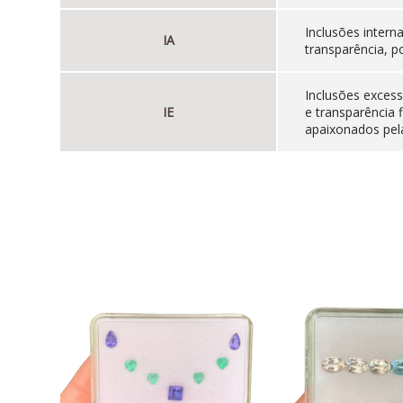
Inclusões inter
IA
transparência, p
Inclusões excess
IE
e transparência 
apaixonados pela