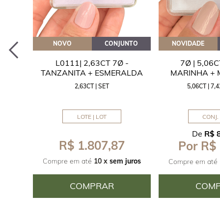
EITE
NOVO
CONJUNTO
NOVIDADE
A
L0111| 2,63CT 7Ø -
7Ø | 5,06
ITA
TANZANITA + ESMERALDA
MARINHA +
2,63CT | SET
5,06CT | 7
LOTE | LOT
CONJ. 
De
R$ 
R$ 1.807,87
Por R$
juros
Compre em até
10 x
sem juros
Compre em até
COMPRAR
COM