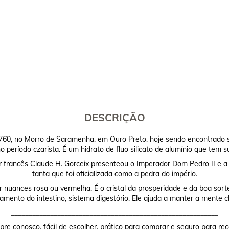
DESCRIÇÃO
e 1760, no Morro de Saramenha, em Ouro Preto, hoje sendo encontrado
 período czarista. É um hidrato de fluo silicato de alumínio que tem 
francês Claude H. Gorceix presenteou o Imperador Dom Pedro II e a I
tanta que foi oficializada como a pedra do império.
 nuances rosa ou vermelha. É o cristal da prosperidade e da boa sor
mento do intestino, sistema digestório. Ele ajuda a manter a mente c
__________________________________________________________
re conosco, fácil de escolher, prático para comprar e seguro para rec