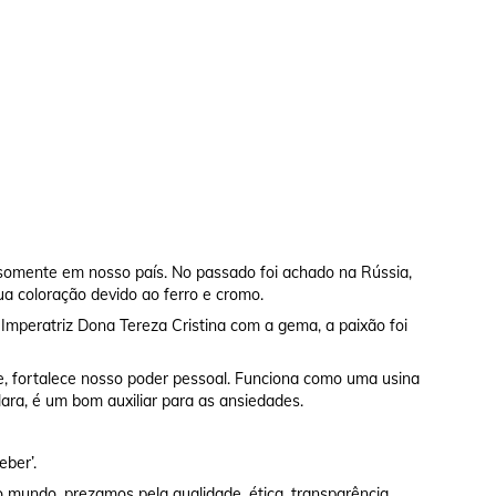
 somente em nosso país. No passado foi achado na Rússia,
sua coloração devido ao ferro e cromo.
mperatriz Dona Tereza Cristina com a gema, a paixão foi
te, fortalece nosso poder pessoal. Funciona como uma usina
lara, é um bom auxiliar para as ansiedades.
eber’.
 mundo, prezamos pela qualidade, ética, transparência,