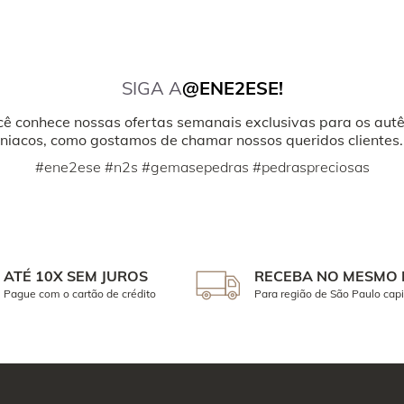
SIGA A
@ENE2ESE!
cê conhece nossas ofertas semanais exclusivas para os autê
iacos, como gostamos de chamar nossos queridos clientes.
#ene2ese #n2s #gemasepedras #pedraspreciosas
ATÉ 10X SEM JUROS
RECEBA NO MESMO 
Pague com o cartão de crédito
Para região de São Paulo capi