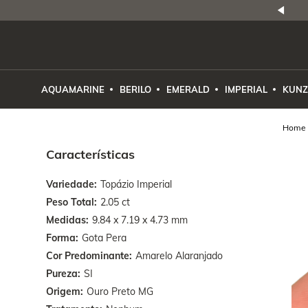
NATURAIS
|
PREÇO E PROCEDÊNCIA
ENE2ESE
AQUAMARINE
BERILO
EMERALD
IMPERIAL
KUNZ
Características
Variedade
Topázio Imperial
Peso Total
2.05 ct
Medidas
9.84 x 7.19 x 4.73 mm
Forma
Gota Pera
Cor Predominante
Amarelo Alaranjado
Pureza
SI
Origem
Ouro Preto MG