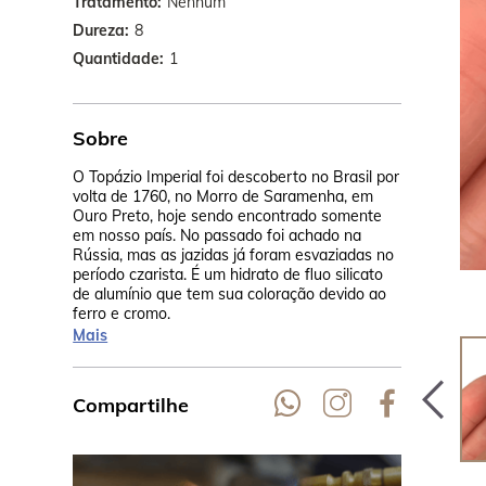
Tratamento
Nenhum
Dureza
8
Quantidade
1
Sobre
O Topázio Imperial foi descoberto no Brasil por
A origem do
volta de 1760, no Morro de Saramenha, em
minerador f
Ouro Preto, hoje sendo encontrado somente
presenteou 
em nosso país. No passado foi achado na
Imperatriz 
Rússia, mas as jazidas já foram esvaziadas no
paixão foi t
período czarista. É um hidrato de fluo silicato
pedra do imp
de alumínio que tem sua coloração devido ao
ferro e cromo.
Mais
Compartilhe