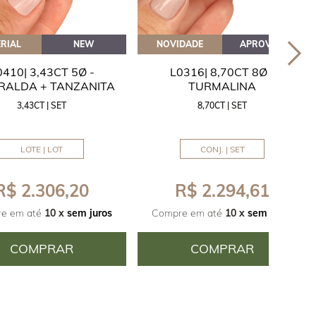
RIAL
NEW
NOVIDADE
APROVEITE
0410| 3,43CT 5Ø -
L0316| 8,70CT 8Ø -
RALDA + TANZANITA
TURMALINA
3,43CT | SET
8,70CT | SET
LOTE | LOT
CONJ. | SET
R$ 2.306,20
R$ 2.294,61
e em até
10 x
sem juros
Compre em até
10 x
sem juros
COMPRAR
COMPRAR