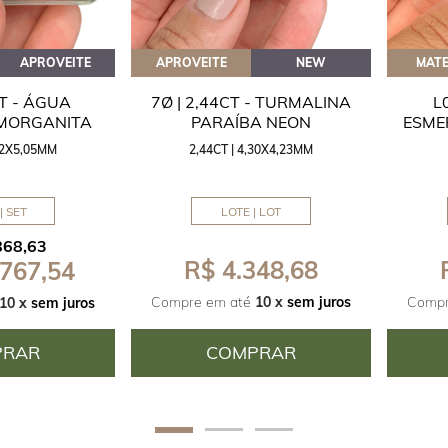
APROVEITE
APROVEITE
NEW
MATE
CT - ÁGUA
7Ø | 2,44CT - TURMALINA
L
 MORGANITA
PARAÍBA NEON
ESME
,42X5,05MM
2,44CT | 4,30X4,23MM
| SET
LOTE | LOT
868,63
R$ 4.348,68
 767,54
Compre em até
10 x
sem juros
Compr
10 x
sem juros
PRAR
COMPRAR