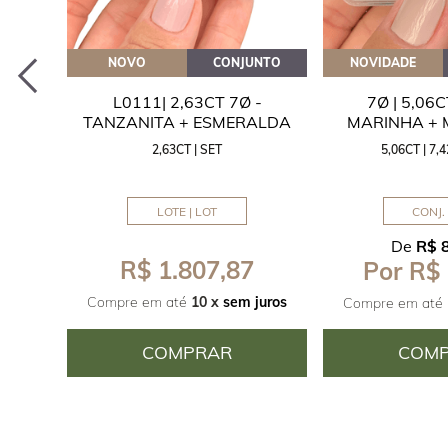
EITE
NOVO
CONJUNTO
NOVIDADE
A
L0111| 2,63CT 7Ø -
7Ø | 5,06
ITA
TANZANITA + ESMERALDA
MARINHA +
2,63CT | SET
5,06CT | 7
LOTE | LOT
CONJ. 
De
R$ 
R$ 1.807,87
Por R$
juros
Compre em até
10 x
sem juros
Compre em até
COMPRAR
COM