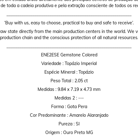
 de toda a cadeia produtiva e pela extração consciente de todos os re
__________________________________________________________
‘Buy with us, easy to choose, practical to buy and safe to receive’.
raw state directly from the main production centers in the world. We valu
production chain and the conscious protection of all natural resources
__________________________________________________________
ENE2ESE Gemstone Colored
Variedade : Topázio Imperial
Espécie Mineral : Topázio
Peso Total : 2.05 ct
Medidas : 9.84 x 7.19 x 4.73 mm
Medidas 2 : ---
Forma : Gota Pera
Cor Predominante : Amarelo Alaranjado
Pureza : SI
Origem : Ouro Preto MG