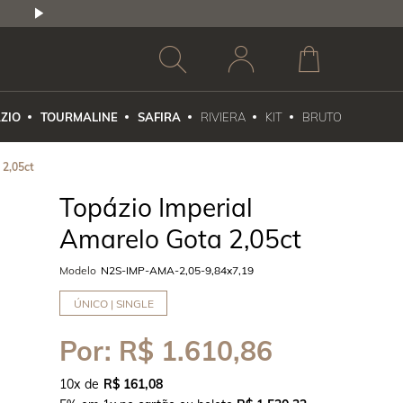
2,5% DE DESCONTO
1X NO CARTÃO DE CR
ZIO
TOURMALINE
SAFIRA
RIVIERA
KIT
BRUTO
 2,05ct
Topázio Imperial
Amarelo Gota 2,05ct
Modelo
N2S-IMP-AMA-2,05-9,84x7,19
ÚNICO | SINGLE
Por:
R$ 1.610,86
10
x
R$ 161,08