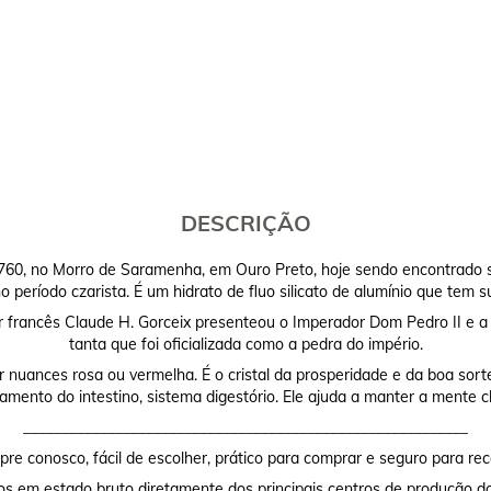
DESCRIÇÃO
e 1760, no Morro de Saramenha, em Ouro Preto, hoje sendo encontrado
 período czarista. É um hidrato de fluo silicato de alumínio que tem 
francês Claude H. Gorceix presenteou o Imperador Dom Pedro II e a I
tanta que foi oficializada como a pedra do império.
 nuances rosa ou vermelha. É o cristal da prosperidade e da boa sor
mento do intestino, sistema digestório. Ele ajuda a manter a mente c
__________________________________________________________
re conosco, fácil de escolher, prático para comprar e seguro para rec
os em estado bruto diretamente dos principais centros de produção do