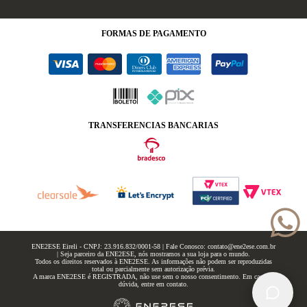
FORMAS
DE PAGAMENTO
TRANSFERENCIAS BANCARIAS
ENE2ESE Eireli - CNPJ: 23.916.832/0001-58 | Fale Conosco: contato@ene2ese.com.br
| Seja parceiro da ENE2ESE, nós mostramos a sua loja para o mundo.
Todos os direitos reservados à ENE2ESE. As informações não podem ser reproduzidas
total ou parcialmente sem autorização prévia.
A marca ENE2ESE é REGISTRADA, não use sem o nosso consentimento. Em caso de
dúvida, entre em contato.