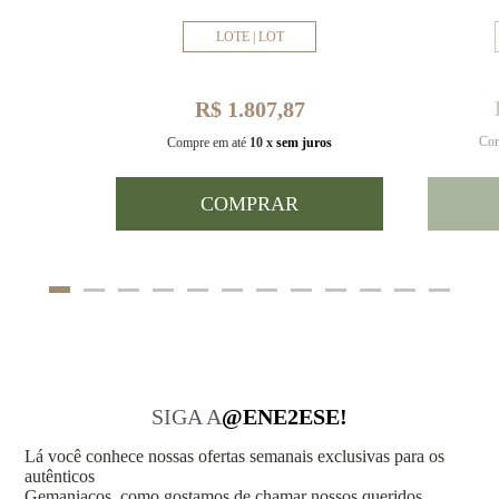
LOTE | LOT
R$ 1.807,87
Com
uros
Compre em até
10 x
sem juros
COMPRAR
SIGA A
@ENE2ESE!
Lá você conhece nossas ofertas semanais exclusivas para os
autênticos
Gemaniacos, como gostamos de chamar nossos queridos