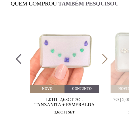
QUEM COMPROU
TAMBÉM PESQUISOU
VEITE
NOVO
CONJUNTO
NOVI
MARINHA
L0111| 2,63CT 7Ø -
7Ø | 5
VAL
TANZANITA + ESMERALDA
MM
2,63CT | SET