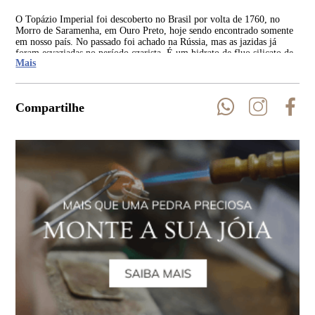
O Topázio Imperial foi descoberto no Brasil por volta de 1760, no
A o
Morro de Saramenha, em Ouro Preto, hoje sendo encontrado somente
Cla
em nosso país. No passado foi achado na Rússia, mas as jazidas já
Imp
foram esvaziadas no período czarista. É um hidrato de fluo silicato de
foi
Mais
alumínio que tem sua coloração devido ao ferro e cromo.
Compartilhe