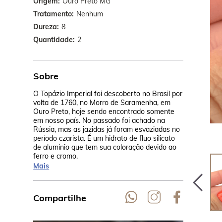
Origem
Ouro Preto MG
Tratamento
Nenhum
Dureza
8
Quantidade
2
Sobre
O Topázio Imperial foi descoberto no Brasil por
A origem do
volta de 1760, no Morro de Saramenha, em
minerador f
Ouro Preto, hoje sendo encontrado somente
presenteou 
em nosso país. No passado foi achado na
Imperatriz 
Rússia, mas as jazidas já foram esvaziadas no
paixão foi t
período czarista. É um hidrato de fluo silicato
pedra do imp
de alumínio que tem sua coloração devido ao
ferro e cromo.
Mais
Compartilhe