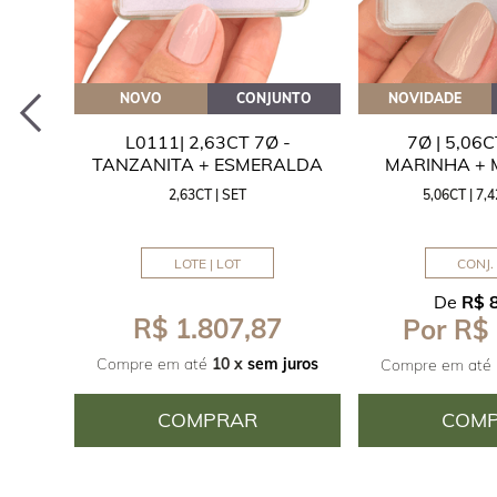
EITE
NOVO
CONJUNTO
NOVIDADE
A
L0111| 2,63CT 7Ø -
7Ø | 5,06
ITA
TANZANITA + ESMERALDA
MARINHA +
2,63CT | SET
5,06CT | 7
LOTE | LOT
CONJ. 
De
R$ 
R$ 1.807,87
Por R$
juros
Compre em até
10 x
sem juros
Compre em até
COMPRAR
COM