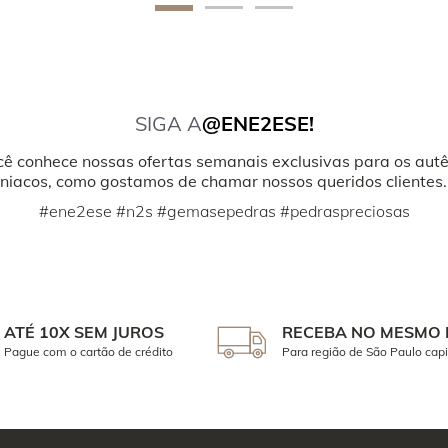
SIGA A
@ENE2ESE!
cê conhece nossas ofertas semanais exclusivas para os autê
iacos, como gostamos de chamar nossos queridos clientes.
#ene2ese #n2s #gemasepedras #pedraspreciosas
ATÉ 10X SEM JUROS
RECEBA NO MESMO 
Pague com o cartão de crédito
Para região de São Paulo capi