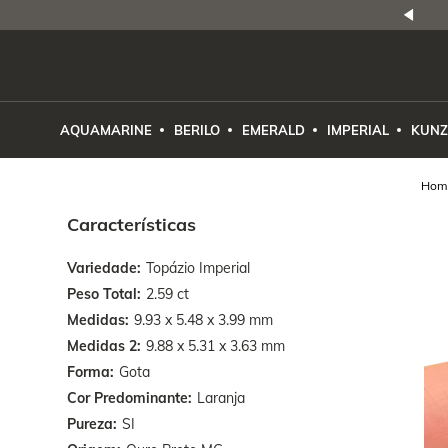
NATURAIS
|
PREÇO E PROCEDÊNCIA
ENE2ESE
AQUAMARINE
BERILO
EMERALD
IMPERIAL
KUNZ
Características
Variedade
Topázio Imperial
Peso Total
2.59 ct
Medidas
9.93 x 5.48 x 3.99 mm
Medidas 2
9.88 x 5.31 x 3.63 mm
Forma
Gota
Cor Predominante
Laranja
Pureza
SI