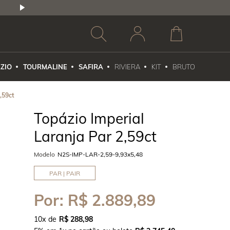
2,5% DE DESCONTO
1X NO CARTÃO DE CR
ZIO
TOURMALINE
SAFIRA
RIVIERA
KIT
BRUTO
,59ct
Topázio Imperial
Laranja Par 2,59ct
Modelo
N2S-IMP-LAR-2,59-9,93x5,48
PAR | PAIR
Por:
R$ 2.889,89
10
x
R$ 288,98