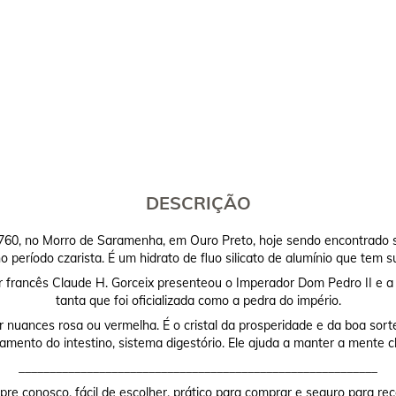
DESCRIÇÃO
e 1760, no Morro de Saramenha, em Ouro Preto, hoje sendo encontrado
 período czarista. É um hidrato de fluo silicato de alumínio que tem 
francês Claude H. Gorceix presenteou o Imperador Dom Pedro II e a I
tanta que foi oficializada como a pedra do império.
 nuances rosa ou vermelha. É o cristal da prosperidade e da boa sor
mento do intestino, sistema digestório. Ele ajuda a manter a mente c
__________________________________________________________
re conosco, fácil de escolher, prático para comprar e seguro para rec