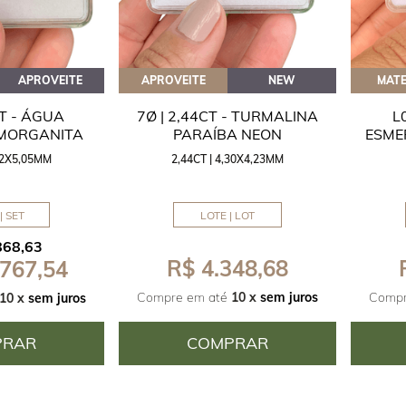
APROVEITE
APROVEITE
NEW
MATE
CT - ÁGUA
7Ø | 2,44CT - TURMALINA
L
 MORGANITA
PARAÍBA NEON
ESME
,42X5,05MM
2,44CT | 4,30X4,23MM
| SET
LOTE | LOT
868,63
R$ 4.348,68
 767,54
Compre em até
10 x
sem juros
Compr
10 x
sem juros
PRAR
COMPRAR