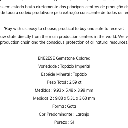
os em estado bruto diretamente dos principais centros de produção do
 de toda a cadeia produtiva e pela extração consciente de todos os re
__________________________________________________________
‘Buy with us, easy to choose, practical to buy and safe to receive’.
raw state directly from the main production centers in the world. We valu
production chain and the conscious protection of all natural resources
__________________________________________________________
ENE2ESE Gemstone Colored
Variedade : Topázio Imperial
Espécie Mineral : Topázio
Peso Total : 2.59 ct
Medidas : 9.93 x 5.48 x 3.99 mm
Medidas 2 : 9.88 x 5.31 x 3.63 mm
Forma : Gota
Cor Predominante : Laranja
Pureza : SI