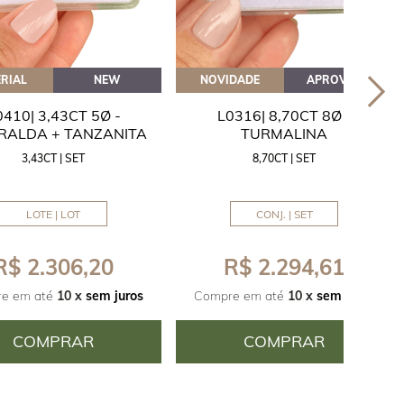
RIAL
NEW
NOVIDADE
APROVEITE
0410| 3,43CT 5Ø -
L0316| 8,70CT 8Ø -
RALDA + TANZANITA
TURMALINA
3,43CT | SET
8,70CT | SET
LOTE | LOT
CONJ. | SET
R$ 2.306,20
R$ 2.294,61
e em até
10 x
sem juros
Compre em até
10 x
sem juros
COMPRAR
COMPRAR