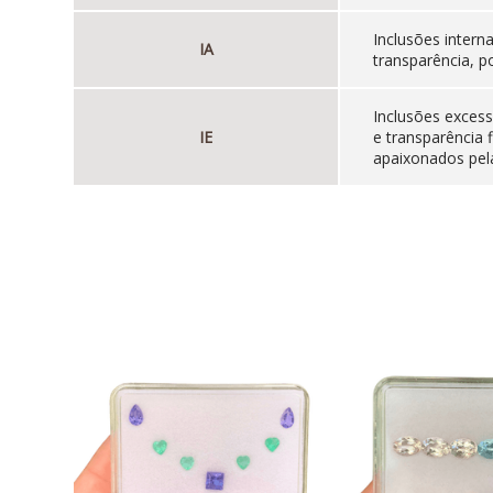
Inclusões inter
IA
transparência, p
Inclusões excess
IE
e transparência 
apaixonados pela